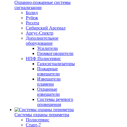
Охранно-пожарные системы
сигнализации
Болид
Рубеж
Риэлта
Сибирский Арсенал
Аргус-Спектр
Дополнительное
оборудование
Усилители
Громкоговорители
НПФ Полисервис
Газосигнализаторы
Пожарные
извещатели
Извещатели
пламени
Охранные
извещатели
Системы речевого
оповещения
Системы охраны периметра
Полисервис
Старт-7