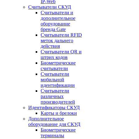
IP-Web
Считыватели СКУД
Считыватели и
дополнительное
оборудование
бренда Gate
Считыватели RFID
меток дальнего
действия
Считыватели QR и
штрих кодов
Биометрические
считыватели
Считыватели
мобильной
идентификации
Считыватели
различных
производителей
Идентификаторы СКУД
Карты и брелоки
Дополнительное
оборудование для СКУД
Биометрические
терминалы