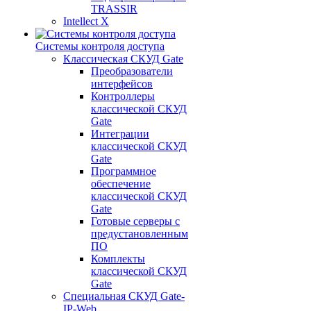
TRASSIR
Intellect X
Системы контроля доступа
Классическая СКУД Gate
Преобразователи
интерфейсов
Контроллеры
классической СКУД
Gate
Интеграции
классической СКУД
Gate
Программное
обеспечение
классической СКУД
Gate
Готовые серверы с
предустановленным
ПО
Комплекты
классической СКУД
Gate
Специальная СКУД Gate-
IP-Web