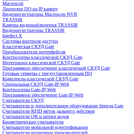
Macroscop
Лицензии ПО на IP камеру
Видеорегистраторы Macroscop NVR
TRASSIR
Камеры видеонаблюдения TRASSIR
Видеорегистраторы TRASSIR
Intellect X
Системы контроля доступа
Классическая СКУД Gate
Преобразователи интерфейсов
Контроллеры классической СКУД Gate
Интеграции классической СКУД Gate
Программное обеспечение классической СКУД Gate
Готовые серверы с предустановленным ПО
Комплекты классической СКУД Gate
Специальная СКУД Gate-IP-Web
Контроллеры Gate-IP-Web
Программное обеспечение Gate-IP-Web
Считыватели СКУД
Считыватели и дополнительное оборудование бренда Gate
Считыватели RFID меток дальнего действия
Считыватели QR и штрих кодов
Биометрические считыватели
Считыватели мобильной идентификации
Считыватели различных производителей