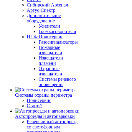
Сибирский Арсенал
Аргус-Спектр
Дополнительное
оборудование
Усилители
Громкоговорители
НПФ Полисервис
Газосигнализаторы
Пожарные
извещатели
Извещатели
пламени
Охранные
извещатели
Системы речевого
оповещения
Системы охраны периметра
Полисервис
Старт-7
Автопроезды и автопарковки
Реверсивный автопроезд
со светофорным