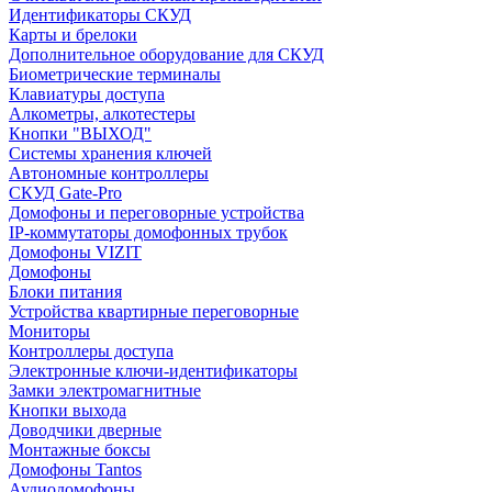
Идентификаторы СКУД
Карты и брелоки
Дополнительное оборудование для СКУД
Биометрические терминалы
Клавиатуры доступа
Алкометры, алкотестеры
Кнопки "ВЫХОД"
Системы хранения ключей
Автономные контроллеры
СКУД Gate-Pro
Домофоны и переговорные устройства
IP-коммутаторы домофонных трубок
Домофоны VIZIT
Домофоны
Блоки питания
Устройства квартирные переговорные
Мониторы
Контроллеры доступа
Электронные ключи-идентификаторы
Замки электромагнитные
Кнопки выхода
Доводчики дверные
Монтажные боксы
Домофоны Tantos
Аудиодомофоны