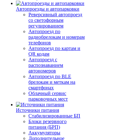
Автопроезды и автопарковки
Реверсивный автопроезд
со светофорным
регулированием
Автопроезд по
радиобрелокам и номерам
телефонов
Автопроезд по картам и
QR кодам
Автопроезд с
распознаванием
автономеров
Автопроезд по BLE
брелокам и меткам на
смартфонах
Облачный сервис
парковочных мест
Источники питания
Стабилизированные БП
Блоки резервного
питания (БРП)
Аккумуляторы
Дополнительное