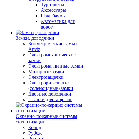
Турникеты
Аксессуары
Шлагбаумы
Автоматика для
ворот
Замки, доводчики
Биометрические замки
Anviz
Электромеханические
замки
Электромагнитные замки
Моторные замки
Электрозащелки
Электроригельные
(cоленоидные) замки
Дверные доводчики
Планки для защелок
Охранно-пожарные системы
сигнализации
Болид
Рубеж
Риэлта