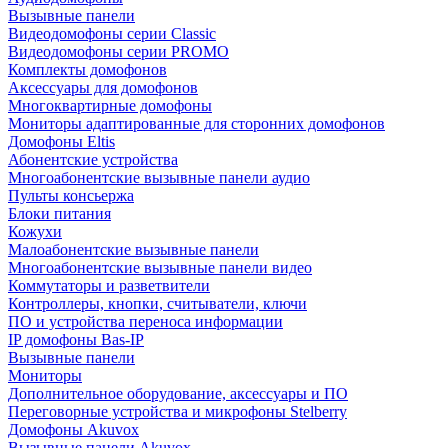
Вызывные панели
Видеодомофоны серии Classic
Видеодомофоны серии PROMO
Комплекты домофонов
Аксессуары для домофонов
Многоквартирные домофоны
Мониторы адаптированные для сторонних домофонов
Домофоны Eltis
Абонентские устройства
Многоабонентские вызывные панели аудио
Пульты консьержа
Блоки питания
Кожухи
Малоабонентские вызывные панели
Многоабонентские вызывные панели видео
Коммутаторы и разветвители
Контроллеры, кнопки, считыватели, ключи
ПО и устройства переноса информации
IP домофоны Bas-IP
Вызывные панели
Мониторы
Дополнительное оборудование, аксессуары и ПО
Переговорные устройства и микрофоны Stelberry
Домофоны Akuvox
Вызывные панели Akuvox