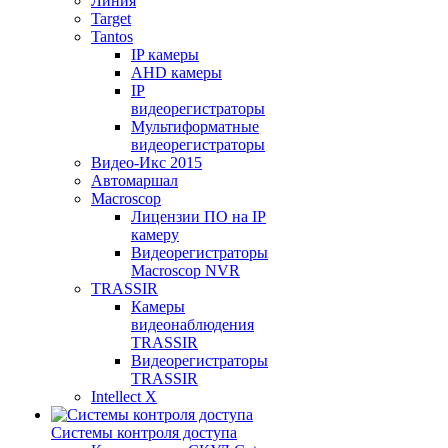
Линия
Target
Tantos
IP камеры
AHD камеры
IP
видеорегистраторы
Мультиформатные
видеорегистраторы
Видео-Икс 2015
Автомаршал
Macroscop
Лицензии ПО на IP
камеру
Видеорегистраторы
Macroscop NVR
TRASSIR
Камеры
видеонаблюдения
TRASSIR
Видеорегистраторы
TRASSIR
Intellect X
Системы контроля доступа