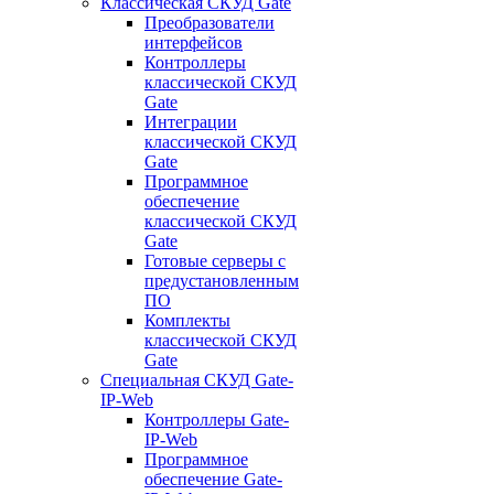
Классическая СКУД Gate
Преобразователи
интерфейсов
Контроллеры
классической СКУД
Gate
Интеграции
классической СКУД
Gate
Программное
обеспечение
классической СКУД
Gate
Готовые серверы с
предустановленным
ПО
Комплекты
классической СКУД
Gate
Специальная СКУД Gate-
IP-Web
Контроллеры Gate-
IP-Web
Программное
обеспечение Gate-