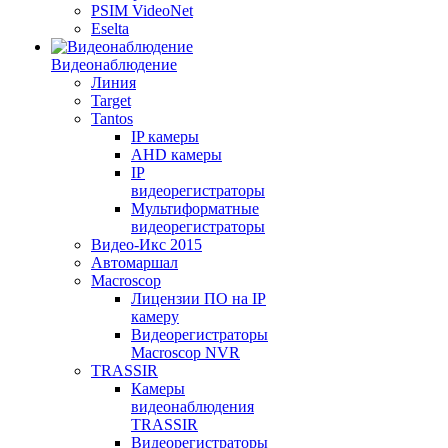
PSIM VideoNet
Eselta
Видеонаблюдение
Линия
Target
Tantos
IP камеры
AHD камеры
IP
видеорегистраторы
Мультиформатные
видеорегистраторы
Видео-Икс 2015
Автомаршал
Macroscop
Лицензии ПО на IP
камеру
Видеорегистраторы
Macroscop NVR
TRASSIR
Камеры
видеонаблюдения
TRASSIR
Видеорегистраторы