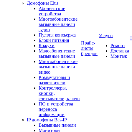
Домофоны Eltis
Абонентские
устройства
Многоабонентские
вызывные панели
аудио
Пульты консьержа
Услуги
Блоки питания
Прайс-
Кожухи
Ремонт
листы
Малоабонентские
Доставка
брендов
вызывные панели
Монтаж
Многоабонентские
вызывные панели
видео
Коммутаторы и
разветвители
Контроллеры,
кнопки,
считыватели, ключи
ПО и устройства
переноса
информации
IP домофоны Bas-IP
Вызывные панели
Мониторы