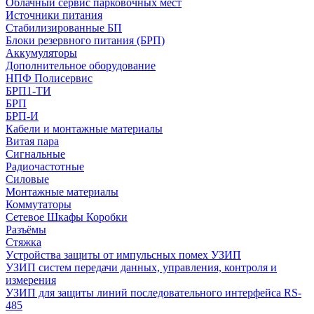
Облачный сервис парковочных мест
Источники питания
Стабилизированные БП
Блоки резервного питания (БРП)
Аккумуляторы
Дополнительное оборудование
НПФ Полисервис
БРП1-ТИ
БРП
БРП-И
Кабели и монтажные материалы
Витая пара
Сигнальные
Радиочастотные
Силовые
Монтажные материалы
Коммутаторы
Сетевое Шкафы Коробки
Разъёмы
Стяжка
Уcтройства защиты от импульсных помех УЗИП
УЗИП систем передачи данных, управления, контроля и
измерения
УЗИП для защиты линий последовательного интерфейса RS-
485