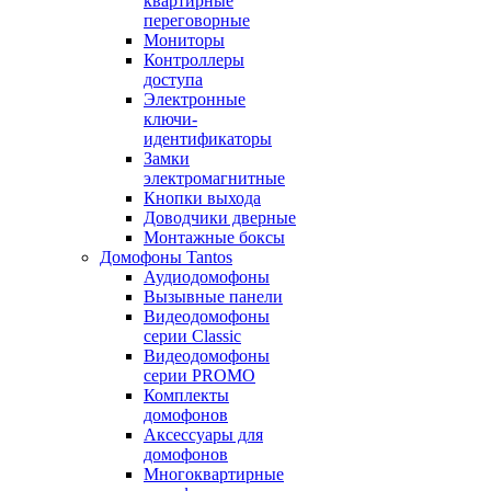
квартирные
переговорные
Мониторы
Контроллеры
доступа
Электронные
ключи-
идентификаторы
Замки
электромагнитные
Кнопки выхода
Доводчики дверные
Монтажные боксы
Домофоны Tantos
Аудиодомофоны
Вызывные панели
Видеодомофоны
серии Classic
Видеодомофоны
серии PROMO
Комплекты
домофонов
Аксессуары для
домофонов
Многоквартирные