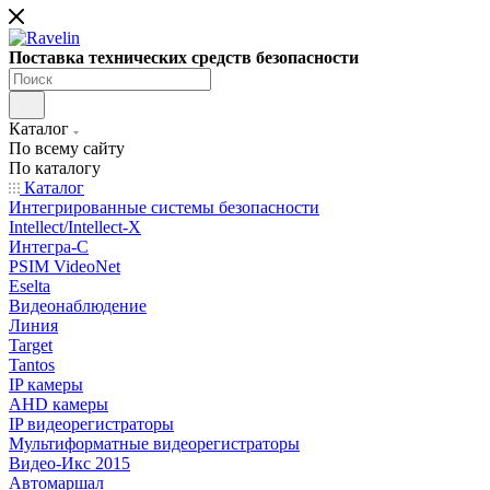
Поставка технических средств безопасности
Каталог
По всему сайту
По каталогу
Каталог
Интегрированные системы безопасности
Intellect/Intellect-X
Интегра-С
PSIM VideoNet
Eselta
Видеонаблюдение
Линия
Target
Tantos
IP камеры
AHD камеры
IP видеорегистраторы
Мультиформатные видеорегистраторы
Видео-Икс 2015
Автомаршал