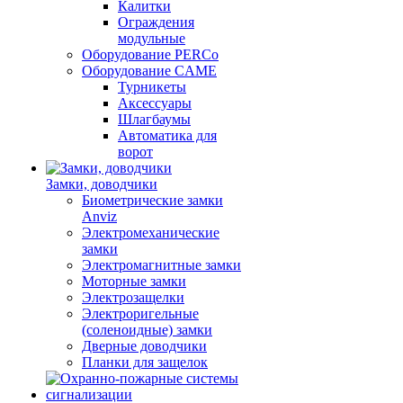
Калитки
Ограждения
модульные
Оборудование PERCo
Оборудование CAME
Турникеты
Аксессуары
Шлагбаумы
Автоматика для
ворот
Замки, доводчики
Биометрические замки
Anviz
Электромеханические
замки
Электромагнитные замки
Моторные замки
Электрозащелки
Электроригельные
(cоленоидные) замки
Дверные доводчики
Планки для защелок