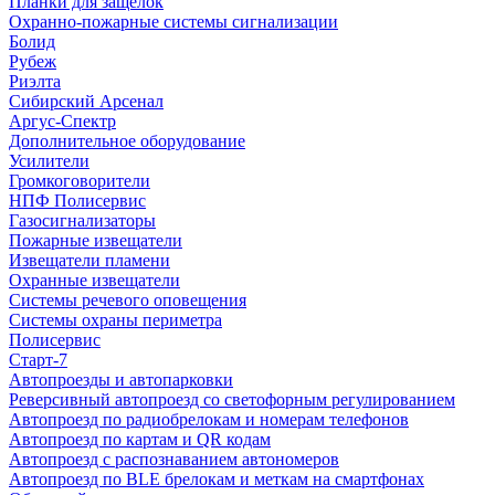
Планки для защелок
Охранно-пожарные системы сигнализации
Болид
Рубеж
Риэлта
Сибирский Арсенал
Аргус-Спектр
Дополнительное оборудование
Усилители
Громкоговорители
НПФ Полисервис
Газосигнализаторы
Пожарные извещатели
Извещатели пламени
Охранные извещатели
Системы речевого оповещения
Системы охраны периметра
Полисервис
Старт-7
Автопроезды и автопарковки
Реверсивный автопроезд со светофорным регулированием
Автопроезд по радиобрелокам и номерам телефонов
Автопроезд по картам и QR кодам
Автопроезд с распознаванием автономеров
Автопроезд по BLE брелокам и меткам на смартфонах