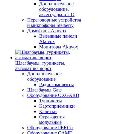
Дополнительное
оборудование,
аксессуары и ПО
Переговорные устройства
и микрофоны Stelberry
Домофоны Akuvox
Вызывные панели
Akuvox
Мониторы Akuvox
Шлагбаумы, турникеты,
автоматика ворот
Дополнительное
оборудование
Радиокомплекты
Шлагбаумы Gate
Оборудование OXGARD
Турникеты
Картоприёмники
Калитки
Ограждения
модульные
Оборудование PERCo
Оборудование CAME