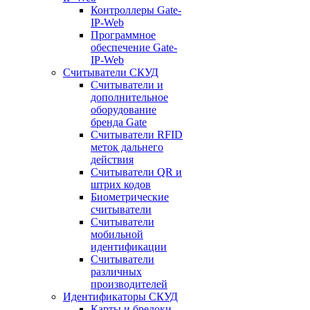
Контроллеры Gate-
IP-Web
Программное
обеспечение Gate-
IP-Web
Считыватели СКУД
Считыватели и
дополнительное
оборудование
бренда Gate
Считыватели RFID
меток дальнего
действия
Считыватели QR и
штрих кодов
Биометрические
считыватели
Считыватели
мобильной
идентификации
Считыватели
различных
производителей
Идентификаторы СКУД
Карты и брелоки