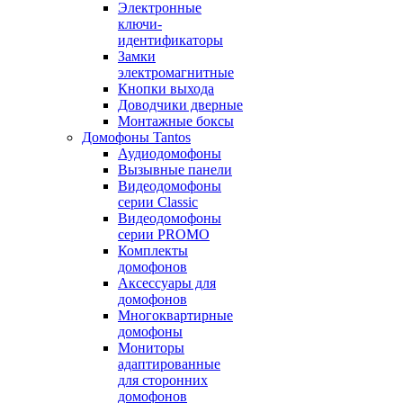
Электронные
ключи-
идентификаторы
Замки
электромагнитные
Кнопки выхода
Доводчики дверные
Монтажные боксы
Домофоны Tantos
Аудиодомофоны
Вызывные панели
Видеодомофоны
серии Classic
Видеодомофоны
серии PROMO
Комплекты
домофонов
Аксессуары для
домофонов
Многоквартирные
домофоны
Мониторы
адаптированные
для сторонних
домофонов