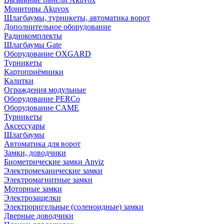
Мониторы Akuvox
Шлагбаумы, турникеты, автоматика ворот
Дополнительное оборудование
Радиокомплекты
Шлагбаумы Gate
Оборудование OXGARD
Турникеты
Картоприёмники
Калитки
Ограждения модульные
Оборудование PERCo
Оборудование CAME
Турникеты
Аксессуары
Шлагбаумы
Автоматика для ворот
Замки, доводчики
Биометрические замки Anviz
Электромеханические замки
Электромагнитные замки
Моторные замки
Электрозащелки
Электроригельные (cоленоидные) замки
Дверные доводчики