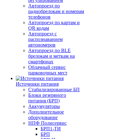
регулированием
Автопроезд по
радиобрелокам и номерам
телефонов
Автопроезд по картам и
QR кодам
Автопроезд с
распознаванием
автономеров
Автопроезд по BLE
брелокам и меткам на
смартфонах
Облачный сервис
парковочных мест
Источники питания
Стабилизированные БП
Блоки резервного
питания (БРП)
Аккумуляторы
Дополнительное
оборудование
НПФ Полисервис
БРП1-ТИ
БРП