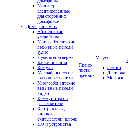
домофоны
Мониторы
адаптированные
для сторонних
домофонов
Домофоны Eltis
Абонентские
устройства
Многоабонентские
вызывные панели
аудио
Пульты консьержа
Услуги
Блоки питания
Прайс-
Кожухи
Ремонт
листы
Малоабонентские
Доставка
брендов
вызывные панели
Монтаж
Многоабонентские
вызывные панели
видео
Коммутаторы и
разветвители
Контроллеры,
кнопки,
считыватели, ключи
ПО и устройства