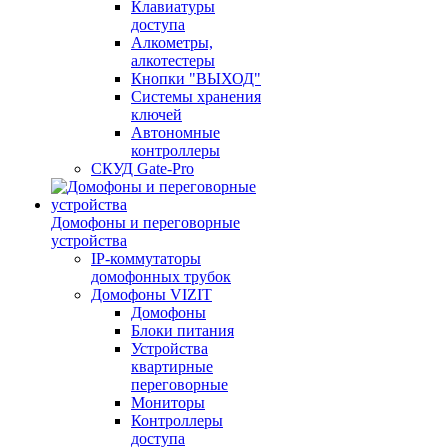
Клавиатуры
доступа
Алкометры,
алкотестеры
Кнопки "ВЫХОД"
Системы хранения
ключей
Автономные
контроллеры
СКУД Gate-Pro
Домофоны и переговорные
устройства
IP-коммутаторы
домофонных трубок
Домофоны VIZIT
Домофоны
Блоки питания
Устройства
квартирные
переговорные
Мониторы
Контроллеры
доступа