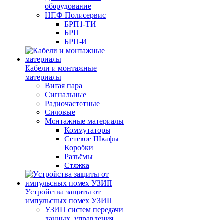
оборудование
НПФ Полисервис
БРП1-ТИ
БРП
БРП-И
Кабели и монтажные
материалы
Витая пара
Сигнальные
Радиочастотные
Силовые
Монтажные материалы
Коммутаторы
Сетевое Шкафы
Коробки
Разъёмы
Стяжка
Уcтройства защиты от
импульсных помех УЗИП
УЗИП систем передачи
данных, управления,