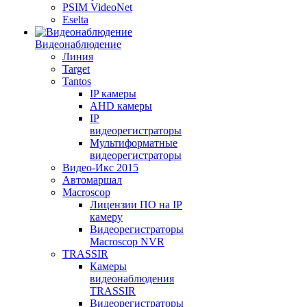
PSIM VideoNet
Eselta
Видеонаблюдение
Линия
Target
Tantos
IP камеры
AHD камеры
IP
видеорегистраторы
Мультиформатные
видеорегистраторы
Видео-Икс 2015
Автомаршал
Macroscop
Лицензии ПО на IP
камеру
Видеорегистраторы
Macroscop NVR
TRASSIR
Камеры
видеонаблюдения
TRASSIR
Видеорегистраторы