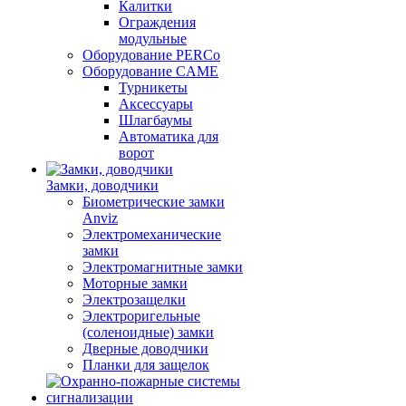
Калитки
Ограждения
модульные
Оборудование PERCo
Оборудование CAME
Турникеты
Аксессуары
Шлагбаумы
Автоматика для
ворот
Замки, доводчики
Биометрические замки
Anviz
Электромеханические
замки
Электромагнитные замки
Моторные замки
Электрозащелки
Электроригельные
(cоленоидные) замки
Дверные доводчики
Планки для защелок