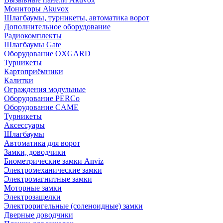
Мониторы Akuvox
Шлагбаумы, турникеты, автоматика ворот
Дополнительное оборудование
Радиокомплекты
Шлагбаумы Gate
Оборудование OXGARD
Турникеты
Картоприёмники
Калитки
Ограждения модульные
Оборудование PERCo
Оборудование CAME
Турникеты
Аксессуары
Шлагбаумы
Автоматика для ворот
Замки, доводчики
Биометрические замки Anviz
Электромеханические замки
Электромагнитные замки
Моторные замки
Электрозащелки
Электроригельные (cоленоидные) замки
Дверные доводчики