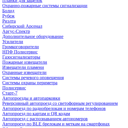
Планки для защелок
Охранно-пожарные системы сигнализации
Болид
Рубеж
Риэлта
Сибирский Арсенал
Аргус-Спектр
Дополнительное оборудование
Усилители
Громкоговорители
НПФ Полисервис
Газосигнализаторы
Пожарные извещатели
Извещатели пламени
Охранные извещатели
Системы речевого оповещения
Системы охраны периметра
Полисервис
Старт-7
Автопроезды и автопарковки
Реверсивный автопроезд со светофорным регулированием
Автопроезд по радиобрелокам и номерам телефонов
Автопроезд по картам и QR кодам
Автопроезд с распознаванием автономеров
Автопроезд по BLE брелокам и меткам на смартфонах