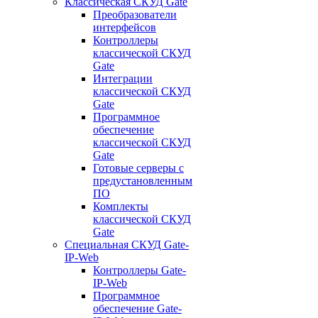
Классическая СКУД Gate
Преобразователи
интерфейсов
Контроллеры
классической СКУД
Gate
Интеграции
классической СКУД
Gate
Программное
обеспечение
классической СКУД
Gate
Готовые серверы с
предустановленным
ПО
Комплекты
классической СКУД
Gate
Специальная СКУД Gate-
IP-Web
Контроллеры Gate-
IP-Web
Программное
обеспечение Gate-