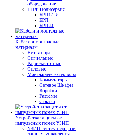
оборудование
НПФ Полисервис
БРП1-ТИ
БРП
БРП-И
Кабели и монтажные
материалы
Витая пара
Сигнальные
Радиочастотные
Силовые
Монтажные материалы
Коммутаторы
Сетевое Шкафы
Коробки
Разъёмы
Стяжка
Уcтройства защиты от
импульсных помех УЗИП
УЗИП систем передачи
данных, управления,