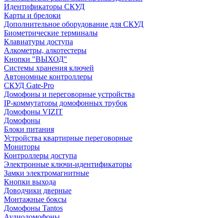
Идентификаторы СКУД
Карты и брелоки
Дополнительное оборудование для СКУД
Биометрические терминалы
Клавиатуры доступа
Алкометры, алкотестеры
Кнопки "ВЫХОД"
Системы хранения ключей
Автономные контроллеры
СКУД Gate-Pro
Домофоны и переговорные устройства
IP-коммутаторы домофонных трубок
Домофоны VIZIT
Домофоны
Блоки питания
Устройства квартирные переговорные
Мониторы
Контроллеры доступа
Электронные ключи-идентификаторы
Замки электромагнитные
Кнопки выхода
Доводчики дверные
Монтажные боксы
Домофоны Tantos
Аудиодомофоны