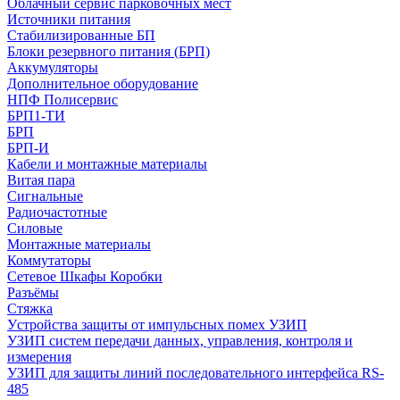
Облачный сервис парковочных мест
Источники питания
Стабилизированные БП
Блоки резервного питания (БРП)
Аккумуляторы
Дополнительное оборудование
НПФ Полисервис
БРП1-ТИ
БРП
БРП-И
Кабели и монтажные материалы
Витая пара
Сигнальные
Радиочастотные
Силовые
Монтажные материалы
Коммутаторы
Сетевое Шкафы Коробки
Разъёмы
Стяжка
Уcтройства защиты от импульсных помех УЗИП
УЗИП систем передачи данных, управления, контроля и
измерения
УЗИП для защиты линий последовательного интерфейса RS-
485