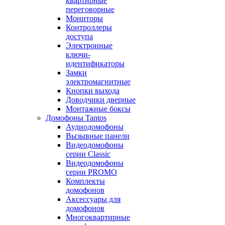
квартирные
переговорные
Мониторы
Контроллеры
доступа
Электронные
ключи-
идентификаторы
Замки
электромагнитные
Кнопки выхода
Доводчики дверные
Монтажные боксы
Домофоны Tantos
Аудиодомофоны
Вызывные панели
Видеодомофоны
серии Classic
Видеодомофоны
серии PROMO
Комплекты
домофонов
Аксессуары для
домофонов
Многоквартирные