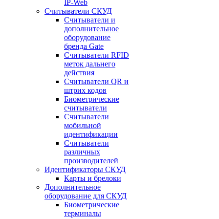
IP-Web
Считыватели СКУД
Считыватели и
дополнительное
оборудование
бренда Gate
Считыватели RFID
меток дальнего
действия
Считыватели QR и
штрих кодов
Биометрические
считыватели
Считыватели
мобильной
идентификации
Считыватели
различных
производителей
Идентификаторы СКУД
Карты и брелоки
Дополнительное
оборудование для СКУД
Биометрические
терминалы