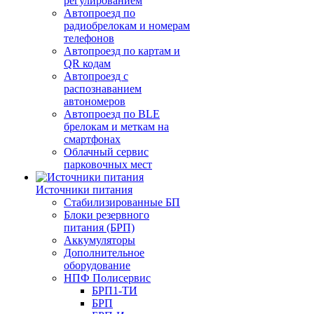
регулированием
Автопроезд по
радиобрелокам и номерам
телефонов
Автопроезд по картам и
QR кодам
Автопроезд с
распознаванием
автономеров
Автопроезд по BLE
брелокам и меткам на
смартфонах
Облачный сервис
парковочных мест
Источники питания
Стабилизированные БП
Блоки резервного
питания (БРП)
Аккумуляторы
Дополнительное
оборудование
НПФ Полисервис
БРП1-ТИ
БРП