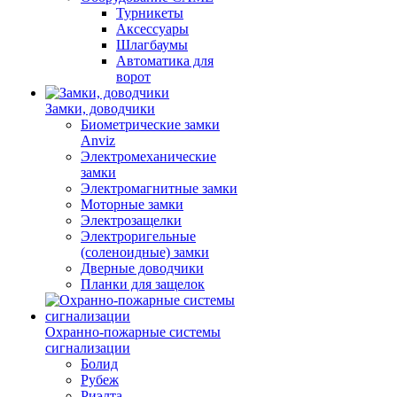
Турникеты
Аксессуары
Шлагбаумы
Автоматика для
ворот
Замки, доводчики
Биометрические замки
Anviz
Электромеханические
замки
Электромагнитные замки
Моторные замки
Электрозащелки
Электроригельные
(cоленоидные) замки
Дверные доводчики
Планки для защелок
Охранно-пожарные системы
сигнализации
Болид
Рубеж
Риэлта