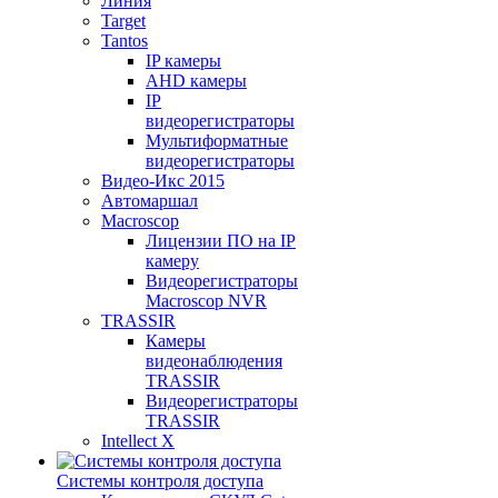
Линия
Target
Tantos
IP камеры
AHD камеры
IP
видеорегистраторы
Мультиформатные
видеорегистраторы
Видео-Икс 2015
Автомаршал
Macroscop
Лицензии ПО на IP
камеру
Видеорегистраторы
Macroscop NVR
TRASSIR
Камеры
видеонаблюдения
TRASSIR
Видеорегистраторы
TRASSIR
Intellect X
Системы контроля доступа