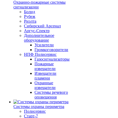
Охранно-пожарные системы
сигнализации
Болид
Рубеж
Риэлта
Сибирский Арсенал
Аргус-Спектр
Дополнительное
оборудование
Усилители
Громкоговорители
НПФ Полисервис
Газосигнализаторы
Пожарные
извещатели
Извещатели
пламени
Охранные
извещатели
Системы речевого
оповещения
Системы охраны периметра
Полисервис
Старт-7