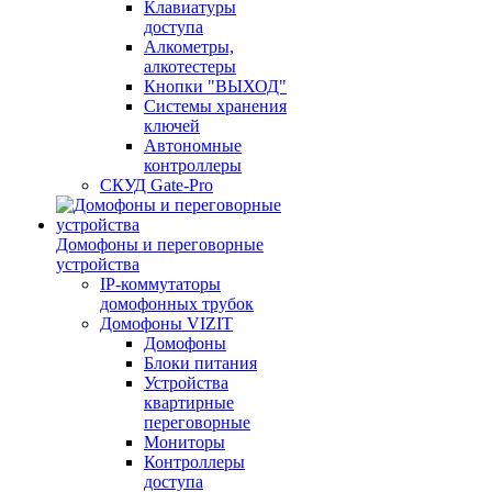
Клавиатуры
доступа
Алкометры,
алкотестеры
Кнопки "ВЫХОД"
Системы хранения
ключей
Автономные
контроллеры
СКУД Gate-Pro
Домофоны и переговорные
устройства
IP-коммутаторы
домофонных трубок
Домофоны VIZIT
Домофоны
Блоки питания
Устройства
квартирные
переговорные
Мониторы
Контроллеры
доступа