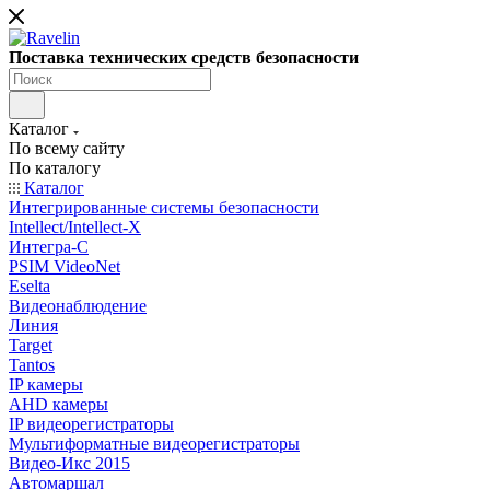
Поставка технических средств безопасности
Каталог
По всему сайту
По каталогу
Каталог
Интегрированные системы безопасности
Intellect/Intellect-X
Интегра-С
PSIM VideoNet
Eselta
Видеонаблюдение
Линия
Target
Tantos
IP камеры
AHD камеры
IP видеорегистраторы
Мультиформатные видеорегистраторы
Видео-Икс 2015
Автомаршал