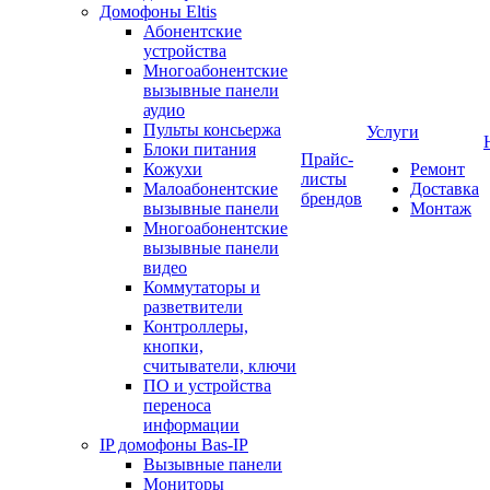
Домофоны Eltis
Абонентские
устройства
Многоабонентские
вызывные панели
аудио
Пульты консьержа
Услуги
Блоки питания
Прайс-
Кожухи
Ремонт
листы
Малоабонентские
Доставка
брендов
вызывные панели
Монтаж
Многоабонентские
вызывные панели
видео
Коммутаторы и
разветвители
Контроллеры,
кнопки,
считыватели, ключи
ПО и устройства
переноса
информации
IP домофоны Bas-IP
Вызывные панели
Мониторы