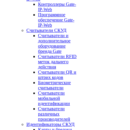
Контроллеры Gate-
IP-Web
Программное
обеспечение Gate-
IP-Web
Считыватели СКУД
Считыватели и
дополнительное
оборудование
бренда Gate
Считыватели RFID
меток дальнего
действия
Считыватели QR и
штрих кодов
Биометрические
считыватели
Считыватели
мобильной
идентификации
Считыватели
различных
производителей
Идентификаторы СКУД
Карты и брелоки