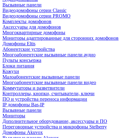
Вызывные панели
Видеодомофоны серии Classic
Видеодомофоны серии PROMO
Комплекты домофонов
Аксессуары для домофонов
Многоквартирные домофоны
Мониторы адаптированные для сторонних домофонов
Домофоны Eltis
Абонентские устройства
Многоабонентские вызывные панели аудио
Пульты консьержа
Блоки питания
Кожухи
Малоабонентские вызывные панели
Многоабонентские вызывные панели видео
Коммутаторы и разветвители
Контроллеры, кнопки, считыватели, ключи
ПО и устройства переноса информации
IP домофоны Bas-IP
Вызывные панели
Мониторы
Дополнительное оборудование, аксессуары и ПО
Переговорные устройства и микрофоны Stelberry
Домофоны Akuvox
Вызывные панели Akuvox