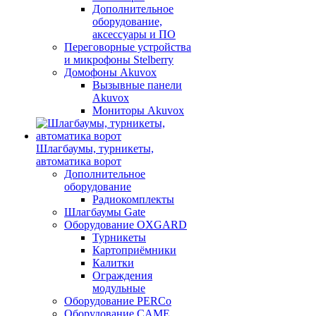
Дополнительное
оборудование,
аксессуары и ПО
Переговорные устройства
и микрофоны Stelberry
Домофоны Akuvox
Вызывные панели
Akuvox
Мониторы Akuvox
Шлагбаумы, турникеты,
автоматика ворот
Дополнительное
оборудование
Радиокомплекты
Шлагбаумы Gate
Оборудование OXGARD
Турникеты
Картоприёмники
Калитки
Ограждения
модульные
Оборудование PERCo
Оборудование CAME