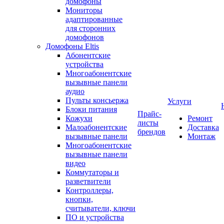
домофоны
Мониторы
адаптированные
для сторонних
домофонов
Домофоны Eltis
Абонентские
устройства
Многоабонентские
вызывные панели
аудио
Пульты консьержа
Услуги
Блоки питания
Прайс-
Кожухи
Ремонт
листы
Малоабонентские
Доставка
брендов
вызывные панели
Монтаж
Многоабонентские
вызывные панели
видео
Коммутаторы и
разветвители
Контроллеры,
кнопки,
считыватели, ключи
ПО и устройства