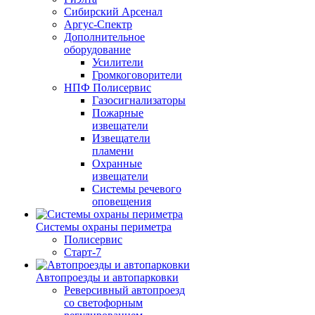
Сибирский Арсенал
Аргус-Спектр
Дополнительное
оборудование
Усилители
Громкоговорители
НПФ Полисервис
Газосигнализаторы
Пожарные
извещатели
Извещатели
пламени
Охранные
извещатели
Системы речевого
оповещения
Системы охраны периметра
Полисервис
Старт-7
Автопроезды и автопарковки
Реверсивный автопроезд
со светофорным