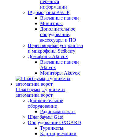
переноса
информации
IP домофоны Bas-IP
Вызывные панели
Мониторы
Дополнительное
оборудование,
аксессуары и ПО
Переговорные устройства
и микрофоны Stelberry
Домофоны Akuvox
Вызывные панели
Akuvox
Мониторы Akuvox
Шлагбаумы, турникеты,
автоматика ворот
Дополнительное
оборудование
Радиокомплекты
Шлагбаумы Gate
Оборудование OXGARD
Турникеты
Картоприёмники