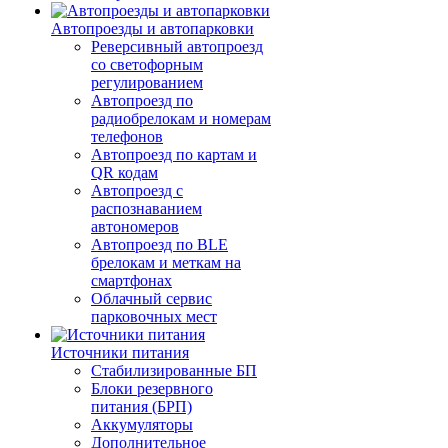
Автопроезды и автопарковки
Реверсивный автопроезд
со светофорным
регулированием
Автопроезд по
радиобрелокам и номерам
телефонов
Автопроезд по картам и
QR кодам
Автопроезд с
распознаванием
автономеров
Автопроезд по BLE
брелокам и меткам на
смартфонах
Облачный сервис
парковочных мест
Источники питания
Стабилизированные БП
Блоки резервного
питания (БРП)
Аккумуляторы
Дополнительное