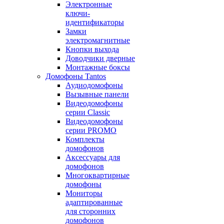
Электронные
ключи-
идентификаторы
Замки
электромагнитные
Кнопки выхода
Доводчики дверные
Монтажные боксы
Домофоны Tantos
Аудиодомофоны
Вызывные панели
Видеодомофоны
серии Classic
Видеодомофоны
серии PROMO
Комплекты
домофонов
Аксессуары для
домофонов
Многоквартирные
домофоны
Мониторы
адаптированные
для сторонних
домофонов