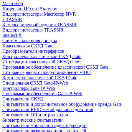
Macroscop
Лицензии ПО на IP камеру
Видеорегистраторы Macroscop NVR
TRASSIR
Камеры видеонаблюдения TRASSIR
Видеорегистраторы TRASSIR
Intellect X
Системы контроля доступа
Классическая СКУД Gate
Преобразователи интерфейсов
Контроллеры классической СКУД Gate
Интеграции классической СКУД Gate
Программное обеспечение классической СКУД Gate
Готовые серверы с предустановленным ПО
Комплекты классической СКУД Gate
Специальная СКУД Gate-IP-Web
Контроллеры Gate-IP-Web
Программное обеспечение Gate-IP-Web
Считыватели СКУД
Считыватели и дополнительное оборудование бренда Gate
Считыватели RFID меток дальнего действия
Считыватели QR и штрих кодов
Биометрические считыватели
Считыватели мобильной идентификации
Считыватели различных производителей