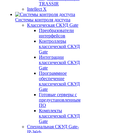
TRASSIR
Intellect X
Системы контроля доступа
Классическая СКУД Gate
Преобразователи
интерфейсов
Контроллеры
классической СКУД
Gate
Интеграции
классической СКУД
Gate
Программное
обеспечение
классической СКУД
Gate
Готовые серверы с
предустановленным
ПО
Комплекты
классической СКУД
Gate
Специальная СКУД Gate-
IP-Web