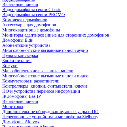
Вызывные панели
Видеодомофоны серии Classic
Видеодомофоны серии PROMO
Комплекты домофонов
Аксессуары для домофонов
Многоквартирные домофоны
Мониторы адаптированные для сторонних домофонов
Домофоны Eltis
Абонентские устройства
Многоабонентские вызывные панели аудио
Пульты консьержа
Блоки питания
Кожухи
Малоабонентские вызывные панели
Многоабонентские вызывные панели видео
Коммутаторы и разветвители
Контроллеры, кнопки, считыватели, ключи
ПО и устройства переноса информации
IP домофоны Bas-IP
Вызывные панели
Мониторы
Дополнительное оборудование, аксессуары и ПО
Переговорные устройства и микрофоны Stelberry
Домофоны Akuvox
Вызывные панели Akuvox