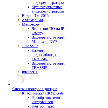
видеорегистраторы
Мультиформатные
видеорегистраторы
Видео-Икс 2015
Автомаршал
Macroscop
Лицензии ПО на IP
камеру
Видеорегистраторы
Macroscop NVR
TRASSIR
Камеры
видеонаблюдения
TRASSIR
Видеорегистраторы
TRASSIR
Intellect X
Системы контроля доступа
Классическая СКУД Gate
Преобразователи
интерфейсов
Контроллеры