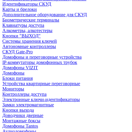
Идентификаторы СКУД
Карты и брелоки
Дополнительное оборудование для СКУД
Биометрические терминалы
Клавиатуры доступа
Алкометры, алкотестеры
Кнопки "ВЫХОД"
Системы хранения ключей
Автономные контроллеры
СКУД Gate-Pro
Домофоны и переговорные устройства
IP-коммутаторы домофонных трубок
Домофоны VIZIT
Домофоны
Блоки питания
Устройства квартирные переговорные
Мониторы
Контроллеры доступа
Электронные ключи-идентификаторы
Замки электромагнитные
Кнопки выхода
Доводчики дверные
Монтажные боксы
Домофоны Tantos
Аудиодомофоны