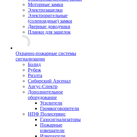
Моторные замки
Электрозащелки
Электроригельные
(cоленоидные) замки
Дверные доводчики
Планки для защелок
Охранно-пожарные системы
сигнализации
Болид
Рубеж
Риэлта
Сибирский Арсенал
Аргус-Спектр
Дополнительное
оборудование
Усилители
Громкоговорители
НПФ Полисервис
Газосигнализаторы
Пожарные
извещатели
Извещатели