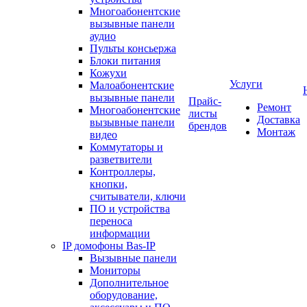
Многоабонентские
вызывные панели
аудио
Пульты консьержа
Блоки питания
Кожухи
Услуги
Малоабонентские
вызывные панели
Прайс-
Ремонт
Многоабонентские
листы
Доставка
вызывные панели
брендов
Монтаж
видео
Коммутаторы и
разветвители
Контроллеры,
кнопки,
считыватели, ключи
ПО и устройства
переноса
информации
IP домофоны Bas-IP
Вызывные панели
Мониторы
Дополнительное
оборудование,