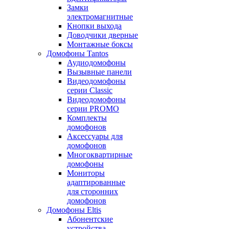
Замки
электромагнитные
Кнопки выхода
Доводчики дверные
Монтажные боксы
Домофоны Tantos
Аудиодомофоны
Вызывные панели
Видеодомофоны
серии Classic
Видеодомофоны
серии PROMO
Комплекты
домофонов
Аксессуары для
домофонов
Многоквартирные
домофоны
Мониторы
адаптированные
для сторонних
домофонов
Домофоны Eltis
Абонентские
устройства