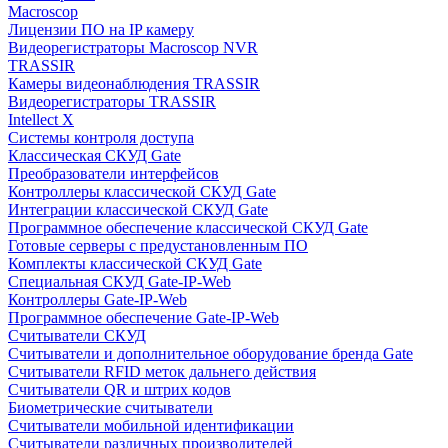
Macroscop
Лицензии ПО на IP камеру
Видеорегистраторы Macroscop NVR
TRASSIR
Камеры видеонаблюдения TRASSIR
Видеорегистраторы TRASSIR
Intellect X
Системы контроля доступа
Классическая СКУД Gate
Преобразователи интерфейсов
Контроллеры классической СКУД Gate
Интеграции классической СКУД Gate
Программное обеспечение классической СКУД Gate
Готовые серверы с предустановленным ПО
Комплекты классической СКУД Gate
Специальная СКУД Gate-IP-Web
Контроллеры Gate-IP-Web
Программное обеспечение Gate-IP-Web
Считыватели СКУД
Считыватели и дополнительное оборудование бренда Gate
Считыватели RFID меток дальнего действия
Считыватели QR и штрих кодов
Биометрические считыватели
Считыватели мобильной идентификации
Считыватели различных производителей