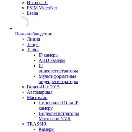
Интегра-С
PSIM VideoNet
Eselta
Видеонаблюдение
Линия
Target
Tantos
IP камеры
AHD камеры
IP
видеорегистраторы
Мультиформатные
видеорегистраторы
Видео-Икс 2015
Автомаршал
Macroscop
Лицензии ПО на IP
камеру
Видеорегистраторы
Macroscop NVR
TRASSIR
Камеры