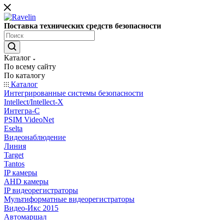
Поставка технических средств безопасности
Каталог
По всему сайту
По каталогу
Каталог
Интегрированные системы безопасности
Intellect/Intellect-X
Интегра-С
PSIM VideoNet
Eselta
Видеонаблюдение
Линия
Target
Tantos
IP камеры
AHD камеры
IP видеорегистраторы
Мультиформатные видеорегистраторы
Видео-Икс 2015
Автомаршал