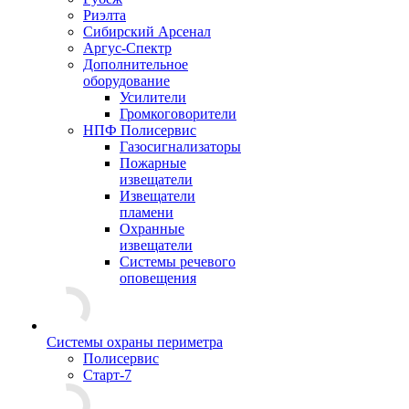
Риэлта
Сибирский Арсенал
Аргус-Спектр
Дополнительное
оборудование
Усилители
Громкоговорители
НПФ Полисервис
Газосигнализаторы
Пожарные
извещатели
Извещатели
пламени
Охранные
извещатели
Системы речевого
оповещения
Системы охраны периметра
Полисервис
Старт-7