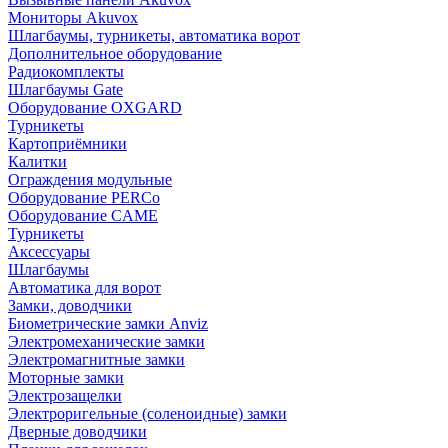
Мониторы Akuvox
Шлагбаумы, турникеты, автоматика ворот
Дополнительное оборудование
Радиокомплекты
Шлагбаумы Gate
Оборудование OXGARD
Турникеты
Картоприёмники
Калитки
Ограждения модульные
Оборудование PERCo
Оборудование CAME
Турникеты
Аксессуары
Шлагбаумы
Автоматика для ворот
Замки, доводчики
Биометрические замки Anviz
Электромеханические замки
Электромагнитные замки
Моторные замки
Электрозащелки
Электроригельные (cоленоидные) замки
Дверные доводчики