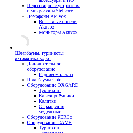
аксессуары и ПО
Переговорные устройства
и микрофоны Stelberry
Домофоны Akuvox
Вызывные панели
Akuvox
Мониторы Akuvox
Шлагбаумы, турникеты,
автоматика ворот
Дополнительное
оборудование
Радиокомплекты
Шлагбаумы Gate
Оборудование OXGARD
Турникеты
Картоприёмники
Калитки
Ограждения
модульные
Оборудование PERCo
Оборудование CAME
Турникеты