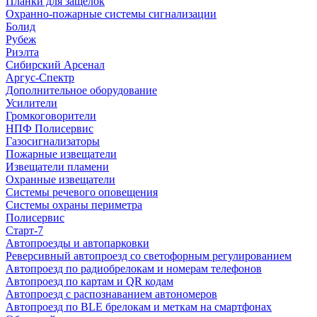
Планки для защелок
Охранно-пожарные системы сигнализации
Болид
Рубеж
Риэлта
Сибирский Арсенал
Аргус-Спектр
Дополнительное оборудование
Усилители
Громкоговорители
НПФ Полисервис
Газосигнализаторы
Пожарные извещатели
Извещатели пламени
Охранные извещатели
Системы речевого оповещения
Системы охраны периметра
Полисервис
Старт-7
Автопроезды и автопарковки
Реверсивный автопроезд со светофорным регулированием
Автопроезд по радиобрелокам и номерам телефонов
Автопроезд по картам и QR кодам
Автопроезд с распознаванием автономеров
Автопроезд по BLE брелокам и меткам на смартфонах