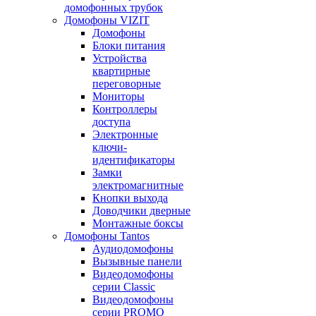
домофонных трубок
Домофоны VIZIT
Домофоны
Блоки питания
Устройства
квартирные
переговорные
Мониторы
Контроллеры
доступа
Электронные
ключи-
идентификаторы
Замки
электромагнитные
Кнопки выхода
Доводчики дверные
Монтажные боксы
Домофоны Tantos
Аудиодомофоны
Вызывные панели
Видеодомофоны
серии Classic
Видеодомофоны
серии PROMO