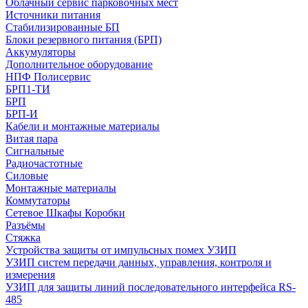
Облачный сервис парковочных мест
Источники питания
Стабилизированные БП
Блоки резервного питания (БРП)
Аккумуляторы
Дополнительное оборудование
НПФ Полисервис
БРП1-ТИ
БРП
БРП-И
Кабели и монтажные материалы
Витая пара
Сигнальные
Радиочастотные
Силовые
Монтажные материалы
Коммутаторы
Сетевое Шкафы Коробки
Разъёмы
Стяжка
Уcтройства защиты от импульсных помех УЗИП
УЗИП систем передачи данных, управления, контроля и
измерения
УЗИП для защиты линий последовательного интерфейса RS-
485