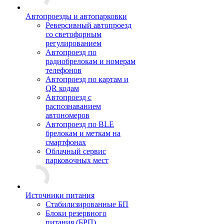
Автопроезды и автопарковки
Реверсивный автопроезд
со светофорным
регулированием
Автопроезд по
радиобрелокам и номерам
телефонов
Автопроезд по картам и
QR кодам
Автопроезд с
распознаванием
автономеров
Автопроезд по BLE
брелокам и меткам на
смартфонах
Облачный сервис
парковочных мест
Источники питания
Стабилизированные БП
Блоки резервного
питания (БРП)