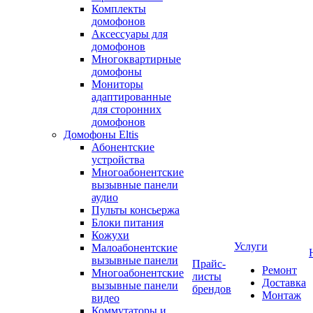
Комплекты
домофонов
Аксессуары для
домофонов
Многоквартирные
домофоны
Мониторы
адаптированные
для сторонних
домофонов
Домофоны Eltis
Абонентские
устройства
Многоабонентские
вызывные панели
аудио
Пульты консьержа
Блоки питания
Кожухи
Услуги
Малоабонентские
вызывные панели
Прайс-
Ремонт
Многоабонентские
листы
Доставка
вызывные панели
брендов
Монтаж
видео
Коммутаторы и