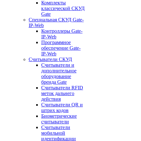
Комплекты
классической СКУД
Gate
Специальная СКУД Gate-
IP-Web
Контроллеры Gate-
IP-Web
Программное
обеспечение Gate-
IP-Web
Считыватели СКУД
Считыватели и
дополнительное
оборудование
бренда Gate
Считыватели RFID
меток дальнего
действия
Считыватели QR и
штрих кодов
Биометрические
считыватели
Считыватели
мобильной
идентификации