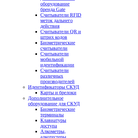
оборудование
бренда Gate
Считыватели RFID
меток дальнего
действия
Считыватели QR и
штрих кодов
Биометрические
считыватели
Считыватели
мобильной
идентификации
Считыватели
различных
производителей
Идентификаторы СКУД
Карты и брелоки
Дополнительное
оборудование для СКУД
Биометрические
терминалы
Клавиатуры
доступа
Алкометры,
алкотестеры