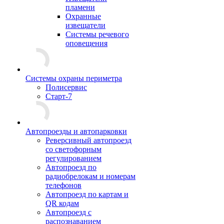
пламени
Охранные
извещатели
Системы речевого
оповещения
Системы охраны периметра
Полисервис
Старт-7
Автопроезды и автопарковки
Реверсивный автопроезд
со светофорным
регулированием
Автопроезд по
радиобрелокам и номерам
телефонов
Автопроезд по картам и
QR кодам
Автопроезд с
распознаванием