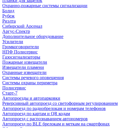
Планки для защелок
Охранно-пожарные системы сигнализации
Болид
Рубеж
Риэлта
Сибирский Арсенал
Аргус-Спектр
Дополнительное оборудование
Усилители
Громкоговорители
НПФ Полисервис
Газосигнализаторы
Пожарные извещатели
Извещатели пламени
Охранные извещатели
Системы речевого оповещения
Системы охраны периметра
Полисервис
Старт-7
Автопроезды и автопарковки
Реверсивный автопроезд со светофорным регулированием
Автопроезд по радиобрелокам и номерам телефонов
Автопроезд по картам и QR кодам
Автопроезд с распознаванием автономеров
Автопроезд по BLE брелокам и меткам на смартфонах