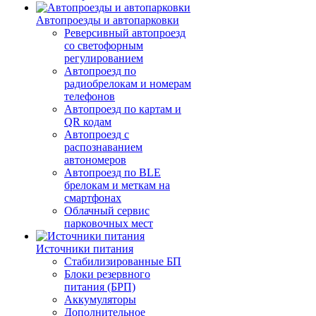
Автопроезды и автопарковки
Реверсивный автопроезд
со светофорным
регулированием
Автопроезд по
радиобрелокам и номерам
телефонов
Автопроезд по картам и
QR кодам
Автопроезд с
распознаванием
автономеров
Автопроезд по BLE
брелокам и меткам на
смартфонах
Облачный сервис
парковочных мест
Источники питания
Стабилизированные БП
Блоки резервного
питания (БРП)
Аккумуляторы
Дополнительное