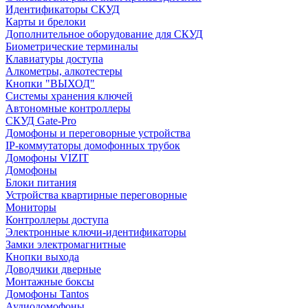
Идентификаторы СКУД
Карты и брелоки
Дополнительное оборудование для СКУД
Биометрические терминалы
Клавиатуры доступа
Алкометры, алкотестеры
Кнопки "ВЫХОД"
Системы хранения ключей
Автономные контроллеры
СКУД Gate-Pro
Домофоны и переговорные устройства
IP-коммутаторы домофонных трубок
Домофоны VIZIT
Домофоны
Блоки питания
Устройства квартирные переговорные
Мониторы
Контроллеры доступа
Электронные ключи-идентификаторы
Замки электромагнитные
Кнопки выхода
Доводчики дверные
Монтажные боксы
Домофоны Tantos
Аудиодомофоны