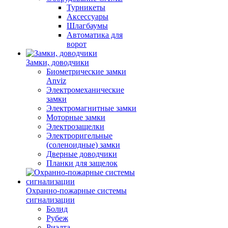
Турникеты
Аксессуары
Шлагбаумы
Автоматика для
ворот
Замки, доводчики
Биометрические замки
Anviz
Электромеханические
замки
Электромагнитные замки
Моторные замки
Электрозащелки
Электроригельные
(cоленоидные) замки
Дверные доводчики
Планки для защелок
Охранно-пожарные системы
сигнализации
Болид
Рубеж
Риэлта