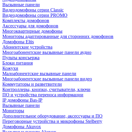
Вызывные панели
Видеодомофоны серии Classic
Видеодомофоны серии PROMO
Комплекты домофонов
Аксессуары для домофонов
Многоквартирные домофоны
Мониторы адаптированные для сторонних домофонов
Домофоны Eltis
Абонентские устройства
Многоабонентские вызывные панели аудио
Пульты консьержа
Блоки питания
Кожухи
Малоабонентские вызывные панели
Многоабонентские вызывные панели видео
Коммутаторы и разветвители
Контроллеры, кнопки, считыватели, ключи
ПО и устройства переноса информации
IP домофоны Bas-IP
Вызывные панели
Мониторы
Дополнительное оборудование, аксессуары и ПО
Переговорные устройства и микрофоны Stelberry
Домофоны Akuvox
Вызывные панели Akuvox