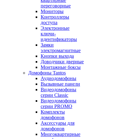
квартирные
переговорные
Мониторы
Контроллеры
доступа
Электронные
ключи-
идентификаторы
Замки
электромагнитные
Кнопки выхода
Доводчики дверные
Монтажные боксы
Домофоны Tantos
Аудиодомофоны
Вызывные панели
Видеодомофоны
серии Classic
Видеодомофоны
серии PROMO
Комплекты
домофонов
Аксессуары для
домофонов
Многоквартирные