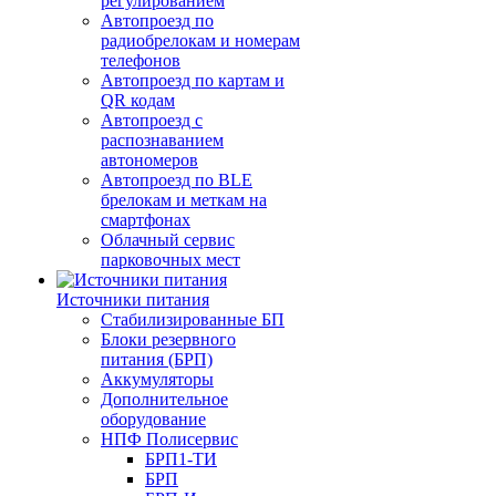
регулированием
Автопроезд по
радиобрелокам и номерам
телефонов
Автопроезд по картам и
QR кодам
Автопроезд с
распознаванием
автономеров
Автопроезд по BLE
брелокам и меткам на
смартфонах
Облачный сервис
парковочных мест
Источники питания
Стабилизированные БП
Блоки резервного
питания (БРП)
Аккумуляторы
Дополнительное
оборудование
НПФ Полисервис
БРП1-ТИ
БРП