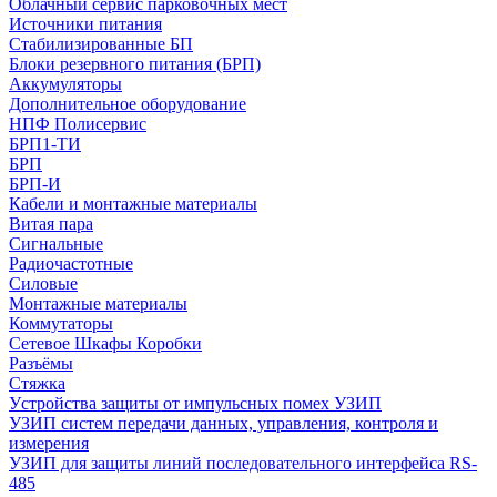
Облачный сервис парковочных мест
Источники питания
Стабилизированные БП
Блоки резервного питания (БРП)
Аккумуляторы
Дополнительное оборудование
НПФ Полисервис
БРП1-ТИ
БРП
БРП-И
Кабели и монтажные материалы
Витая пара
Сигнальные
Радиочастотные
Силовые
Монтажные материалы
Коммутаторы
Сетевое Шкафы Коробки
Разъёмы
Стяжка
Уcтройства защиты от импульсных помех УЗИП
УЗИП систем передачи данных, управления, контроля и
измерения
УЗИП для защиты линий последовательного интерфейса RS-
485