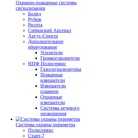
Охранно-пожарные системы
сигнализации
Болид
Рубеж
Риэлта
Сибирский Арсенал
Аргус-Спектр
Дополнительное
оборудование
Усилители
Громкоговорители
НПФ Полисервис
Газосигнализаторы
Пожарные
извещатели
Извещатели
пламени
Охранные
извещатели
Системы речевого
оповещения
Системы охраны периметра
Полисервис
Старт-7