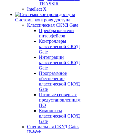
TRASSIR
Intellect X
Системы контроля доступа
Классическая СКУД Gate
Преобразователи
интерфейсов
Контроллеры
классической СКУД
Gate
Интеграции
классической СКУД
Gate
Программное
обеспечение
классической СКУД
Gate
Готовые серверы с
предустановленным
ПО
Комплекты
классической СКУД
Gate
Специальная СКУД Gate-
IP-Web