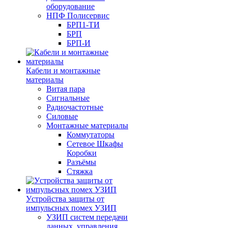
оборудование
НПФ Полисервис
БРП1-ТИ
БРП
БРП-И
Кабели и монтажные
материалы
Витая пара
Сигнальные
Радиочастотные
Силовые
Монтажные материалы
Коммутаторы
Сетевое Шкафы
Коробки
Разъёмы
Стяжка
Уcтройства защиты от
импульсных помех УЗИП
УЗИП систем передачи
данных, управления,