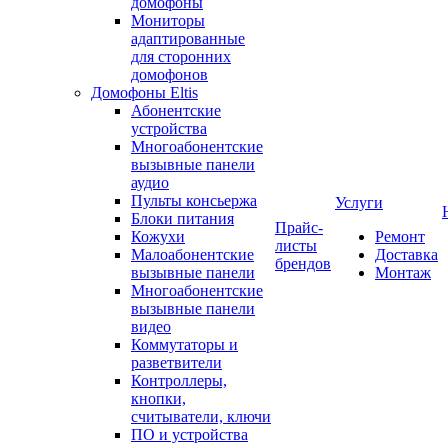
домофоны
Мониторы
адаптированные
для сторонних
домофонов
Домофоны Eltis
Абонентские
устройства
Многоабонентские
вызывные панели
аудио
Пульты консьержа
Услуги
Блоки питания
Прайс-
Кожухи
Ремонт
листы
Малоабонентские
Доставка
брендов
вызывные панели
Монтаж
Многоабонентские
вызывные панели
видео
Коммутаторы и
разветвители
Контроллеры,
кнопки,
считыватели, ключи
ПО и устройства