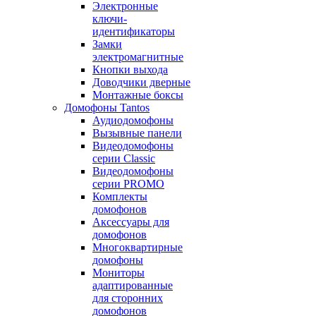
Электронные
ключи-
идентификаторы
Замки
электромагнитные
Кнопки выхода
Доводчики дверные
Монтажные боксы
Домофоны Tantos
Аудиодомофоны
Вызывные панели
Видеодомофоны
серии Classic
Видеодомофоны
серии PROMO
Комплекты
домофонов
Аксессуары для
домофонов
Многоквартирные
домофоны
Мониторы
адаптированные
для сторонних
домофонов