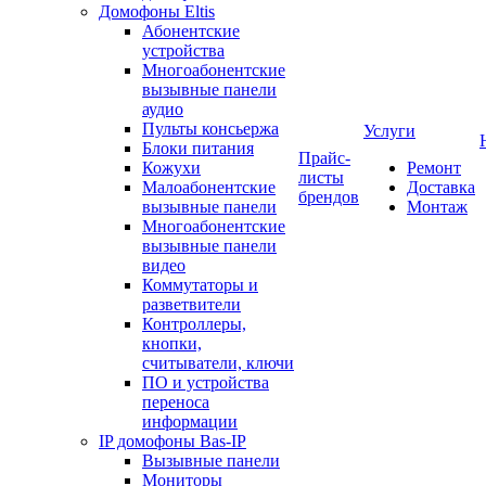
Домофоны Eltis
Абонентские
устройства
Многоабонентские
вызывные панели
аудио
Пульты консьержа
Услуги
Блоки питания
Прайс-
Кожухи
Ремонт
листы
Малоабонентские
Доставка
брендов
вызывные панели
Монтаж
Многоабонентские
вызывные панели
видео
Коммутаторы и
разветвители
Контроллеры,
кнопки,
считыватели, ключи
ПО и устройства
переноса
информации
IP домофоны Bas-IP
Вызывные панели
Мониторы