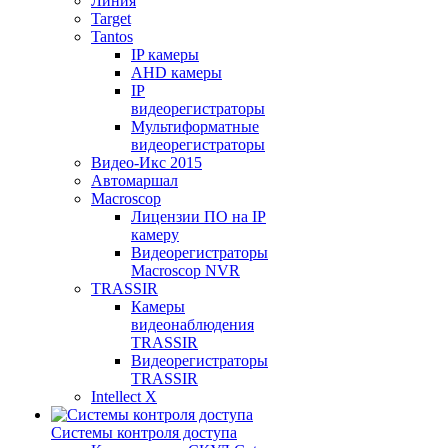
Линия
Target
Tantos
IP камеры
AHD камеры
IP
видеорегистраторы
Мультиформатные
видеорегистраторы
Видео-Икс 2015
Автомаршал
Macroscop
Лицензии ПО на IP
камеру
Видеорегистраторы
Macroscop NVR
TRASSIR
Камеры
видеонаблюдения
TRASSIR
Видеорегистраторы
TRASSIR
Intellect X
Системы контроля доступа