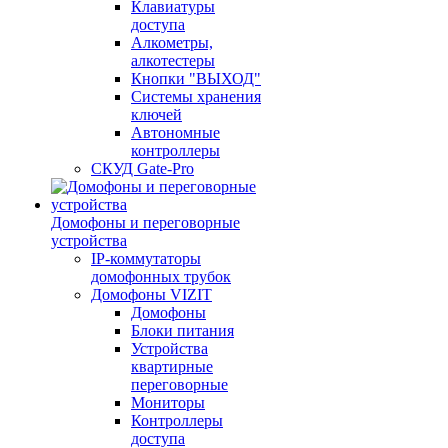
Клавиатуры
доступа
Алкометры,
алкотестеры
Кнопки "ВЫХОД"
Системы хранения
ключей
Автономные
контроллеры
СКУД Gate-Pro
Домофоны и переговорные
устройства
IP-коммутаторы
домофонных трубок
Домофоны VIZIT
Домофоны
Блоки питания
Устройства
квартирные
переговорные
Мониторы
Контроллеры
доступа