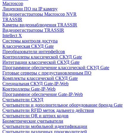
Macroscop
Лицензии ПО на IP камеру
Видеорегистраторы Macroscop NVR
TRASSIR
Камеры видеонаблюдения TRASSIR
Видеорегистраторы TRASSIR
Intellect X
Системы контроля доступа
Классическая СКУД Gate
Преобразователи интерфейсов
Контроллеры классической СКУД Gate
Интеграции классической СКУД Gate
Программное обеспечение классической СКУД Gate
Готовые серверы с предустановленным ПО
Комплекты классической СКУД Gate
Специальная СКУД Gate-IP-Web
Контроллеры Gate-IP-Web
Программное обеспечение Gate-IP-Web
Считыватели СКУД
Считыватели и дополнительное оборудование бренда Gate
Считыватели RFID меток дальнего действия
Считыватели QR и штрих кодов
Биометрические считыватели
Считыватели мобильной идентификации
Считыватели различных производителей