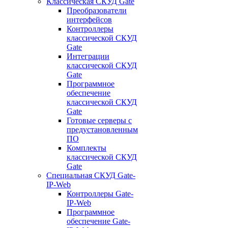
Классическая СКУД Gate
Преобразователи
интерфейсов
Контроллеры
классической СКУД
Gate
Интеграции
классической СКУД
Gate
Программное
обеспечение
классической СКУД
Gate
Готовые серверы с
предустановленным
ПО
Комплекты
классической СКУД
Gate
Специальная СКУД Gate-
IP-Web
Контроллеры Gate-
IP-Web
Программное
обеспечение Gate-