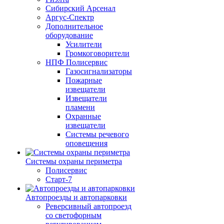
Сибирский Арсенал
Аргус-Спектр
Дополнительное
оборудование
Усилители
Громкоговорители
НПФ Полисервис
Газосигнализаторы
Пожарные
извещатели
Извещатели
пламени
Охранные
извещатели
Системы речевого
оповещения
Системы охраны периметра
Полисервис
Старт-7
Автопроезды и автопарковки
Реверсивный автопроезд
со светофорным