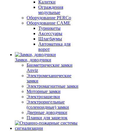
Калитки
Ограждения
модульные
Оборудование PERCo
Оборудование CAME
Турникеты
Аксессуары
Шлагбаумы
Автоматика для
ворот
Замки, доводчики
Биометрические замки
Anviz
Электромеханические
замки
Электромагнитные замки
Моторные замки
Электрозащелки
Электроригельные
(cоленоидные) замки
Дверные доводчики
Планки для защелок