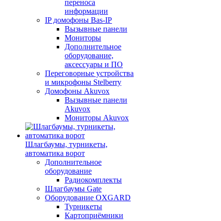
переноса
информации
IP домофоны Bas-IP
Вызывные панели
Мониторы
Дополнительное
оборудование,
аксессуары и ПО
Переговорные устройства
и микрофоны Stelberry
Домофоны Akuvox
Вызывные панели
Akuvox
Мониторы Akuvox
Шлагбаумы, турникеты,
автоматика ворот
Дополнительное
оборудование
Радиокомплекты
Шлагбаумы Gate
Оборудование OXGARD
Турникеты
Картоприёмники