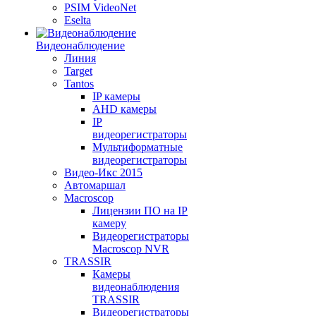
PSIM VideoNet
Eselta
Видеонаблюдение
Линия
Target
Tantos
IP камеры
AHD камеры
IP
видеорегистраторы
Мультиформатные
видеорегистраторы
Видео-Икс 2015
Автомаршал
Macroscop
Лицензии ПО на IP
камеру
Видеорегистраторы
Macroscop NVR
TRASSIR
Камеры
видеонаблюдения
TRASSIR
Видеорегистраторы