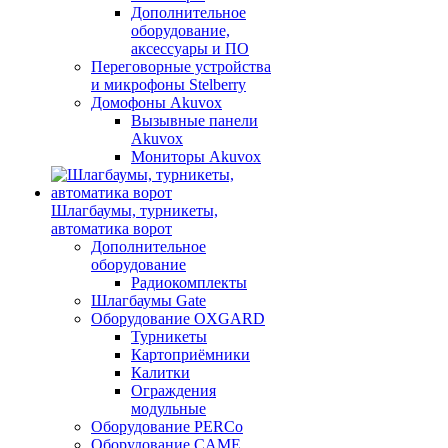
Дополнительное
оборудование,
аксессуары и ПО
Переговорные устройства
и микрофоны Stelberry
Домофоны Akuvox
Вызывные панели
Akuvox
Мониторы Akuvox
Шлагбаумы, турникеты,
автоматика ворот
Дополнительное
оборудование
Радиокомплекты
Шлагбаумы Gate
Оборудование OXGARD
Турникеты
Картоприёмники
Калитки
Ограждения
модульные
Оборудование PERCo
Оборудование CAME