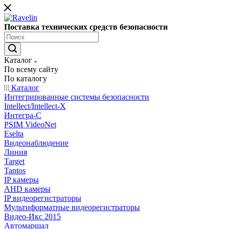
Поставка технических средств безопасности
Каталог
По всему сайту
По каталогу
Каталог
Интегрированные системы безопасности
Intellect/Intellect-X
Интегра-С
PSIM VideoNet
Eselta
Видеонаблюдение
Линия
Target
Tantos
IP камеры
AHD камеры
IP видеорегистраторы
Мультиформатные видеорегистраторы
Видео-Икс 2015
Автомаршал