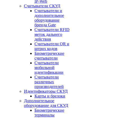
IP-Web
Считыватели СКУД
Считыватели и
дополнительное
оборудование
бренда Gate
Считыватели RFID
меток дальнего
действия
Считыватели QR и
штрих кодов
Биометрические
считыватели
Считыватели
мобильной
идентификации
Считыватели
различных
производителей
Идентификаторы СКУД
Карты и брелоки
Дополнительное
оборудование для СКУД
Биометрические
терминалы