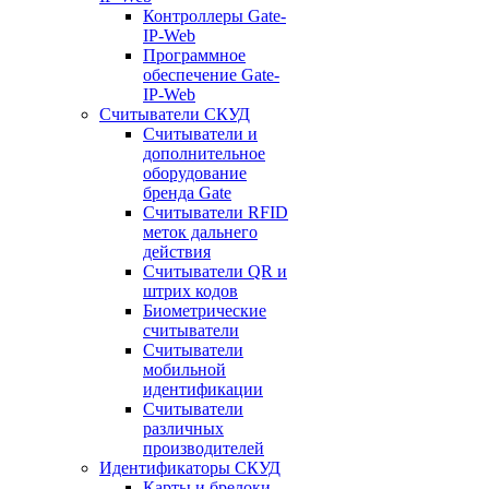
Контроллеры Gate-
IP-Web
Программное
обеспечение Gate-
IP-Web
Считыватели СКУД
Считыватели и
дополнительное
оборудование
бренда Gate
Считыватели RFID
меток дальнего
действия
Считыватели QR и
штрих кодов
Биометрические
считыватели
Считыватели
мобильной
идентификации
Считыватели
различных
производителей
Идентификаторы СКУД
Карты и брелоки