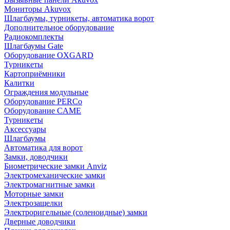
Мониторы Akuvox
Шлагбаумы, турникеты, автоматика ворот
Дополнительное оборудование
Радиокомплекты
Шлагбаумы Gate
Оборудование OXGARD
Турникеты
Картоприёмники
Калитки
Ограждения модульные
Оборудование PERCo
Оборудование CAME
Турникеты
Аксессуары
Шлагбаумы
Автоматика для ворот
Замки, доводчики
Биометрические замки Anviz
Электромеханические замки
Электромагнитные замки
Моторные замки
Электрозащелки
Электроригельные (cоленоидные) замки
Дверные доводчики