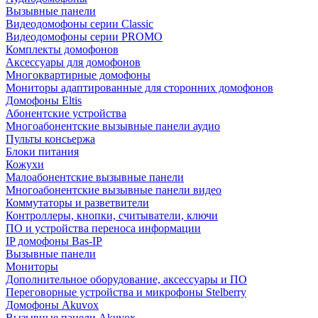
Вызывные панели
Видеодомофоны серии Classic
Видеодомофоны серии PROMO
Комплекты домофонов
Аксессуары для домофонов
Многоквартирные домофоны
Мониторы адаптированные для сторонних домофонов
Домофоны Eltis
Абонентские устройства
Многоабонентские вызывные панели аудио
Пульты консьержа
Блоки питания
Кожухи
Малоабонентские вызывные панели
Многоабонентские вызывные панели видео
Коммутаторы и разветвители
Контроллеры, кнопки, считыватели, ключи
ПО и устройства переноса информации
IP домофоны Bas-IP
Вызывные панели
Мониторы
Дополнительное оборудование, аксессуары и ПО
Переговорные устройства и микрофоны Stelberry
Домофоны Akuvox
Вызывные панели Akuvox