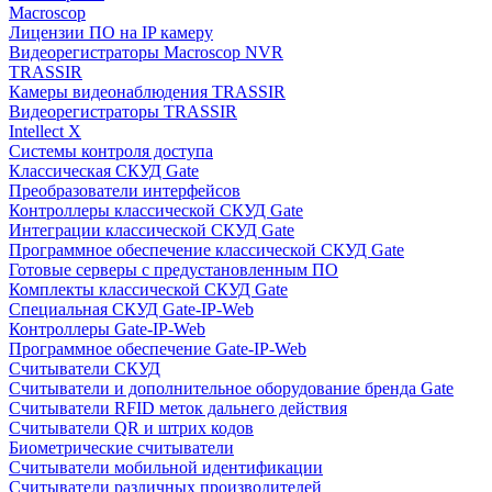
Macroscop
Лицензии ПО на IP камеру
Видеорегистраторы Macroscop NVR
TRASSIR
Камеры видеонаблюдения TRASSIR
Видеорегистраторы TRASSIR
Intellect X
Системы контроля доступа
Классическая СКУД Gate
Преобразователи интерфейсов
Контроллеры классической СКУД Gate
Интеграции классической СКУД Gate
Программное обеспечение классической СКУД Gate
Готовые серверы с предустановленным ПО
Комплекты классической СКУД Gate
Специальная СКУД Gate-IP-Web
Контроллеры Gate-IP-Web
Программное обеспечение Gate-IP-Web
Считыватели СКУД
Считыватели и дополнительное оборудование бренда Gate
Считыватели RFID меток дальнего действия
Считыватели QR и штрих кодов
Биометрические считыватели
Считыватели мобильной идентификации
Считыватели различных производителей