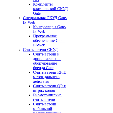
Комплекты
классической СКУД
Gate
Специальная СКУД Gate-
IP-Web
Контроллеры Gate-
IP-Web
Программное
обеспечение Gate-
IP-Web
Считыватели СКУД
Считыватели и
дополнительное
оборудование
бренда Gate
Считыватели RFID
меток дальнего
действия
Считыватели QR и
штрих кодов
Биометрические
считыватели
Считыватели
мобильной