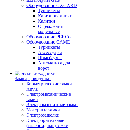
Шлагбаумы Gate
Оборудование OXGARD
Турникеты
Картоприёмники
Калитки
Ограждения
модульные
Оборудование PERCo
Оборудование CAME
Турникеты
Аксессуары
Шлагбаумы
Автоматика для
ворот
Замки, доводчики
Биометрические замки
Anviz
Электромеханические
замки
Электромагнитные замки
Моторные замки
Электрозащелки
Электроригельные
(cоленоидные) замки