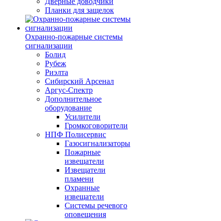
Дверные доводчики
Планки для защелок
Охранно-пожарные системы
сигнализации
Болид
Рубеж
Риэлта
Сибирский Арсенал
Аргус-Спектр
Дополнительное
оборудование
Усилители
Громкоговорители
НПФ Полисервис
Газосигнализаторы
Пожарные
извещатели
Извещатели
пламени
Охранные
извещатели
Системы речевого
оповещения