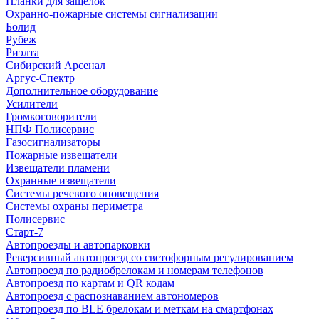
Планки для защелок
Охранно-пожарные системы сигнализации
Болид
Рубеж
Риэлта
Сибирский Арсенал
Аргус-Спектр
Дополнительное оборудование
Усилители
Громкоговорители
НПФ Полисервис
Газосигнализаторы
Пожарные извещатели
Извещатели пламени
Охранные извещатели
Системы речевого оповещения
Системы охраны периметра
Полисервис
Старт-7
Автопроезды и автопарковки
Реверсивный автопроезд со светофорным регулированием
Автопроезд по радиобрелокам и номерам телефонов
Автопроезд по картам и QR кодам
Автопроезд с распознаванием автономеров
Автопроезд по BLE брелокам и меткам на смартфонах