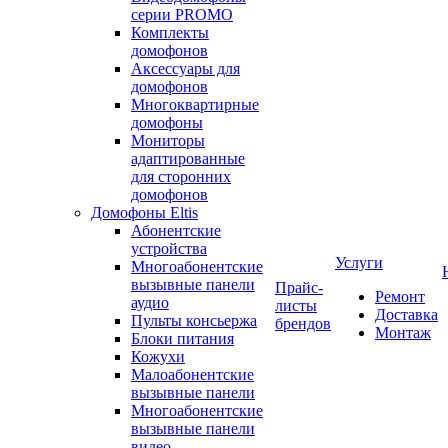
серии PROMO
Комплекты
домофонов
Аксессуары для
домофонов
Многоквартирные
домофоны
Мониторы
адаптированные
для сторонних
домофонов
Домофоны Eltis
Абонентские
устройства
Услуги
Многоабонентские
вызывные панели
Прайс-
Ремонт
аудио
листы
Доставка
Пульты консьержа
брендов
Монтаж
Блоки питания
Кожухи
Малоабонентские
вызывные панели
Многоабонентские
вызывные панели
видео