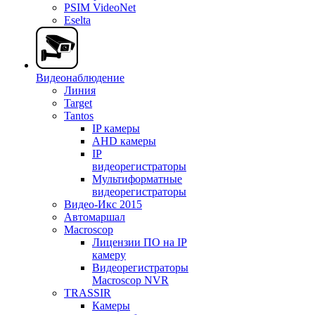
PSIM VideoNet
Eselta
Видеонаблюдение
Линия
Target
Tantos
IP камеры
AHD камеры
IP
видеорегистраторы
Мультиформатные
видеорегистраторы
Видео-Икс 2015
Автомаршал
Macroscop
Лицензии ПО на IP
камеру
Видеорегистраторы
Macroscop NVR
TRASSIR
Камеры