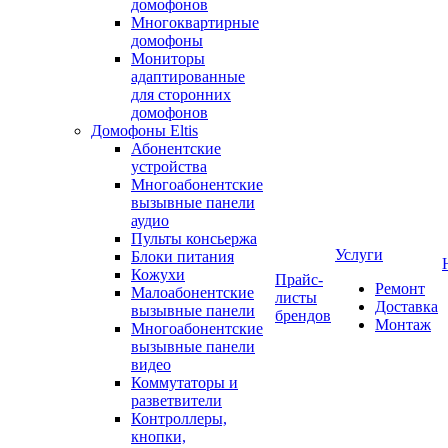
домофонов
Многоквартирные
домофоны
Мониторы
адаптированные
для сторонних
домофонов
Домофоны Eltis
Абонентские
устройства
Многоабонентские
вызывные панели
аудио
Пульты консьержа
Услуги
Блоки питания
Кожухи
Прайс-
Ремонт
Малоабонентские
листы
Доставка
вызывные панели
брендов
Монтаж
Многоабонентские
вызывные панели
видео
Коммутаторы и
разветвители
Контроллеры,
кнопки,