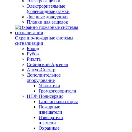
Электрозащелки
Электроригельные
(cоленоидные) замки
Дверные доводчики
Планки для защелок
Охранно-пожарные системы
сигнализации
Болид
Рубеж
Риэлта
Сибирский Арсенал
Аргус-Спектр
Дополнительное
оборудование
Усилители
Громкоговорители
НПФ Полисервис
Газосигнализаторы
Пожарные
извещатели
Извещатели
пламени
Охранные