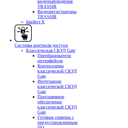
видеонаблюдения
TRASSIR
Видеорегистраторы
TRASSIR
Intellect X
Системы контроля доступа
Классическая СКУД Gate
Преобразователи
интерфейсов
Контроллеры
классической СКУД
Gate
Интеграции
классической СКУД
Gate
Программное
обеспечение
классической СКУД
Gate
Готовые серверы с
предустановленным
ПО