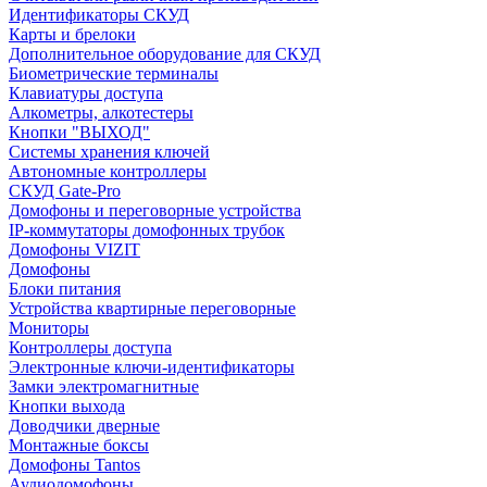
Идентификаторы СКУД
Карты и брелоки
Дополнительное оборудование для СКУД
Биометрические терминалы
Клавиатуры доступа
Алкометры, алкотестеры
Кнопки "ВЫХОД"
Системы хранения ключей
Автономные контроллеры
СКУД Gate-Pro
Домофоны и переговорные устройства
IP-коммутаторы домофонных трубок
Домофоны VIZIT
Домофоны
Блоки питания
Устройства квартирные переговорные
Мониторы
Контроллеры доступа
Электронные ключи-идентификаторы
Замки электромагнитные
Кнопки выхода
Доводчики дверные
Монтажные боксы
Домофоны Tantos
Аудиодомофоны