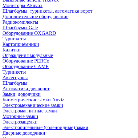
Мониторы Akuvox
Шлагбаумы, турникеты, автоматика ворот
Дополнительное оборудование
Радиокомплекты
Шлагбаумы Gate
Оборудование OXGARD
Турникеты
Картоприёмники
Калитки
Ограждения модульные
Оборудование PERCo
Оборудование CAME
Турникеты
Аксессуары
Шлагбаумы
Автоматика для ворот
Замки, доводчики
Биометрические замки Anviz
Электромеханические замки
Электромагнитные замки
Моторные замки
Электрозащелки
Электроригельные (cоленоидные) замки
Дверные доводчики