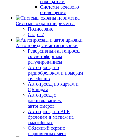
извещатели
Системы речевого
оповещения
Системы охраны периметра
Полисервис
Старт-7
Автопроезды и автопарковки
Реверсивный автопроезд
со светофорным
регулированием
Автопроезд по
радиобрелокам и номерам
телефонов
Автопроезд по картам и
QR кодам
Автопроезд с
распознаванием
автономеров
Автопроезд по BLE
брелокам и меткам на
смартфонах
Облачный сервис
парковочных мест