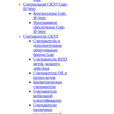
Специальная СКУД Gate-
IP-Web
Контроллеры Gate-
IP-Web
Программное
обеспечение Gate-
IP-Web
Считыватели СКУД
Считыватели и
дополнительное
оборудование
бренда Gate
Считыватели RFID
меток дальнего
действия
Считыватели QR и
штрих кодов
Биометрические
считыватели
Считыватели
мобильной
идентификации
Считыватели
различных