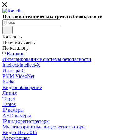
Поставка технических средств безопасности
Каталог
По всему сайту
По каталогу
Каталог
Интегрированные системы безопасности
Intellect/Intellect-X
Интегра-С
PSIM VideoNet
Eselta
Видеонаблюдение
Линия
Target
Tantos
IP камеры
AHD камеры
IP видеорегистраторы
Мультиформатные видеорегистраторы
Видео-Икс 2015
Автомаршал