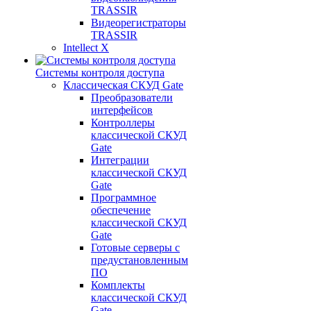
TRASSIR
Видеорегистраторы
TRASSIR
Intellect X
Системы контроля доступа
Классическая СКУД Gate
Преобразователи
интерфейсов
Контроллеры
классической СКУД
Gate
Интеграции
классической СКУД
Gate
Программное
обеспечение
классической СКУД
Gate
Готовые серверы с
предустановленным
ПО
Комплекты
классической СКУД
Gate