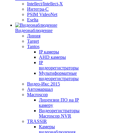
Intellect/Intellect-X
Интегра-С
PSIM VideoNet
Eselta
Видеонаблюдение
Линия
Target
Tantos
IP камеры
AHD камеры
IP
видеорегистраторы
Мультиформатные
видеорегистраторы
Видео-Икс 2015
Автомаршал
Macroscop
Лицензии ПО на IP
камеру
Видеорегистраторы
Macroscop NVR
TRASSIR
Камеры
видеонаблюдения