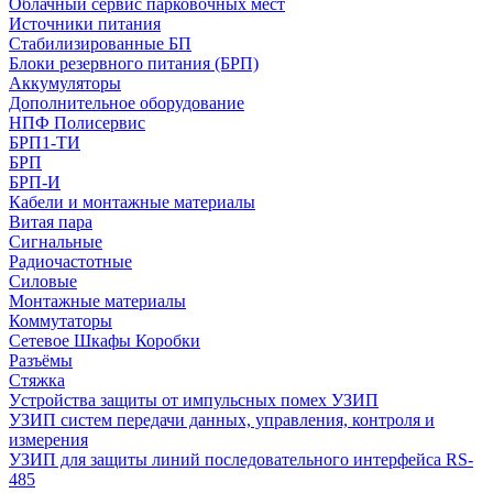
Облачный сервис парковочных мест
Источники питания
Стабилизированные БП
Блоки резервного питания (БРП)
Аккумуляторы
Дополнительное оборудование
НПФ Полисервис
БРП1-ТИ
БРП
БРП-И
Кабели и монтажные материалы
Витая пара
Сигнальные
Радиочастотные
Силовые
Монтажные материалы
Коммутаторы
Сетевое Шкафы Коробки
Разъёмы
Стяжка
Уcтройства защиты от импульсных помех УЗИП
УЗИП систем передачи данных, управления, контроля и
измерения
УЗИП для защиты линий последовательного интерфейса RS-
485