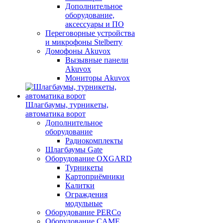
Дополнительное
оборудование,
аксессуары и ПО
Переговорные устройства
и микрофоны Stelberry
Домофоны Akuvox
Вызывные панели
Akuvox
Мониторы Akuvox
Шлагбаумы, турникеты,
автоматика ворот
Дополнительное
оборудование
Радиокомплекты
Шлагбаумы Gate
Оборудование OXGARD
Турникеты
Картоприёмники
Калитки
Ограждения
модульные
Оборудование PERCo
Оборудование CAME