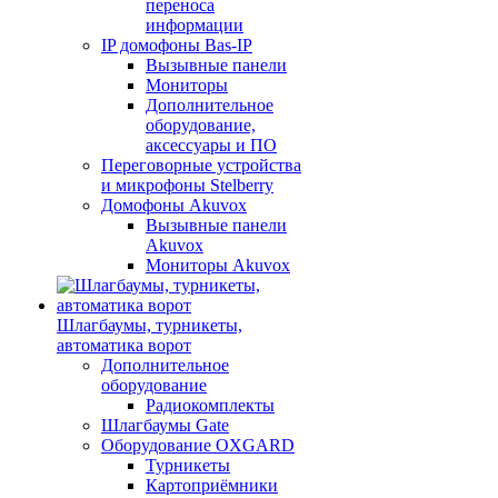
переноса
информации
IP домофоны Bas-IP
Вызывные панели
Мониторы
Дополнительное
оборудование,
аксессуары и ПО
Переговорные устройства
и микрофоны Stelberry
Домофоны Akuvox
Вызывные панели
Akuvox
Мониторы Akuvox
Шлагбаумы, турникеты,
автоматика ворот
Дополнительное
оборудование
Радиокомплекты
Шлагбаумы Gate
Оборудование OXGARD
Турникеты
Картоприёмники