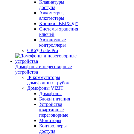
Клавиатуры
доступа
Алкометры,
алкотестеры
Кнопки "ВЫХОД"
Системы хранения
ключей
Автономные
контроллеры
СКУД Gate-Pro
Домофоны и переговорные
устройства
IP-коммутаторы
домофонных трубок
Домофоны VIZIT
Домофоны
Блоки питания
Устройства
квартирные
переговорные
Мониторы
Контроллеры
доступа