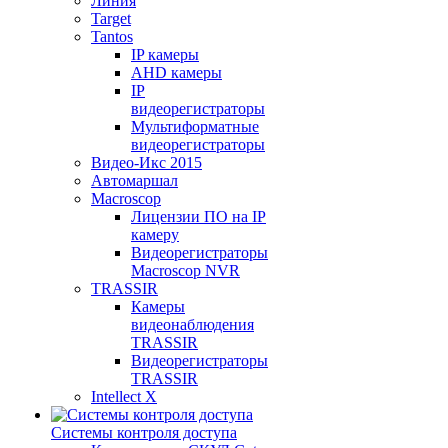
Линия
Target
Tantos
IP камеры
AHD камеры
IP
видеорегистраторы
Мультиформатные
видеорегистраторы
Видео-Икс 2015
Автомаршал
Macroscop
Лицензии ПО на IP
камеру
Видеорегистраторы
Macroscop NVR
TRASSIR
Камеры
видеонаблюдения
TRASSIR
Видеорегистраторы
TRASSIR
Intellect X
Системы контроля доступа