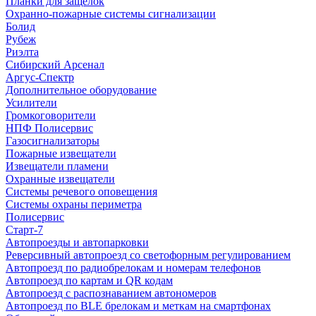
Планки для защелок
Охранно-пожарные системы сигнализации
Болид
Рубеж
Риэлта
Сибирский Арсенал
Аргус-Спектр
Дополнительное оборудование
Усилители
Громкоговорители
НПФ Полисервис
Газосигнализаторы
Пожарные извещатели
Извещатели пламени
Охранные извещатели
Системы речевого оповещения
Системы охраны периметра
Полисервис
Старт-7
Автопроезды и автопарковки
Реверсивный автопроезд со светофорным регулированием
Автопроезд по радиобрелокам и номерам телефонов
Автопроезд по картам и QR кодам
Автопроезд с распознаванием автономеров
Автопроезд по BLE брелокам и меткам на смартфонах