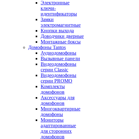
Электронные
ключи-
идентификаторы
Замки
электромагнитные
Кнопки выхода
Доводчики дверные
Монтажные боксы
Домофоны Tantos
Аудиодомофоны
Вызывные панели
Видеодомофоны
серии Classic
Видеодомофоны
серии PROMO
Комплекты
домофонов
Аксессуары для
домофонов
Многоквартирные
домофоны
Мониторы
адаптированные
для сторонних
домофонов