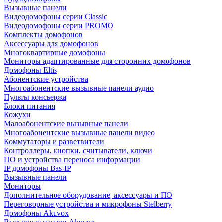
Вызывные панели
Видеодомофоны серии Classic
Видеодомофоны серии PROMO
Комплекты домофонов
Аксессуары для домофонов
Многоквартирные домофоны
Мониторы адаптированные для сторонних домофонов
Домофоны Eltis
Абонентские устройства
Многоабонентские вызывные панели аудио
Пульты консьержа
Блоки питания
Кожухи
Малоабонентские вызывные панели
Многоабонентские вызывные панели видео
Коммутаторы и разветвители
Контроллеры, кнопки, считыватели, ключи
ПО и устройства переноса информации
IP домофоны Bas-IP
Вызывные панели
Мониторы
Дополнительное оборудование, аксессуары и ПО
Переговорные устройства и микрофоны Stelberry
Домофоны Akuvox
Вызывные панели Akuvox