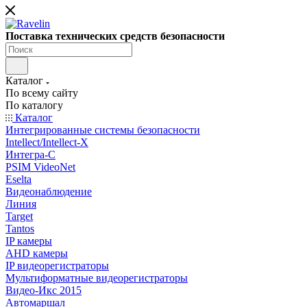
Поставка технических средств безопасности
Каталог
По всему сайту
По каталогу
Каталог
Интегрированные системы безопасности
Intellect/Intellect-X
Интегра-С
PSIM VideoNet
Eselta
Видеонаблюдение
Линия
Target
Tantos
IP камеры
AHD камеры
IP видеорегистраторы
Мультиформатные видеорегистраторы
Видео-Икс 2015
Автомаршал