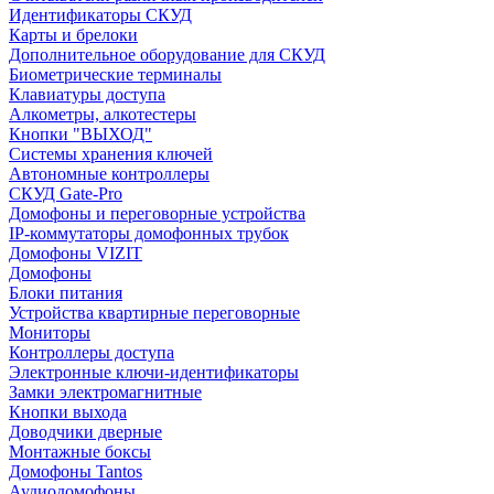
Идентификаторы СКУД
Карты и брелоки
Дополнительное оборудование для СКУД
Биометрические терминалы
Клавиатуры доступа
Алкометры, алкотестеры
Кнопки "ВЫХОД"
Системы хранения ключей
Автономные контроллеры
СКУД Gate-Pro
Домофоны и переговорные устройства
IP-коммутаторы домофонных трубок
Домофоны VIZIT
Домофоны
Блоки питания
Устройства квартирные переговорные
Мониторы
Контроллеры доступа
Электронные ключи-идентификаторы
Замки электромагнитные
Кнопки выхода
Доводчики дверные
Монтажные боксы
Домофоны Tantos
Аудиодомофоны