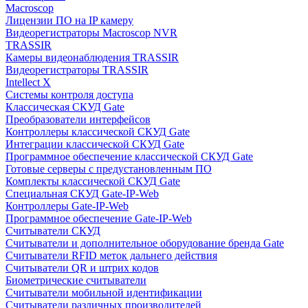
Macroscop
Лицензии ПО на IP камеру
Видеорегистраторы Macroscop NVR
TRASSIR
Камеры видеонаблюдения TRASSIR
Видеорегистраторы TRASSIR
Intellect X
Системы контроля доступа
Классическая СКУД Gate
Преобразователи интерфейсов
Контроллеры классической СКУД Gate
Интеграции классической СКУД Gate
Программное обеспечение классической СКУД Gate
Готовые серверы с предустановленным ПО
Комплекты классической СКУД Gate
Специальная СКУД Gate-IP-Web
Контроллеры Gate-IP-Web
Программное обеспечение Gate-IP-Web
Считыватели СКУД
Считыватели и дополнительное оборудование бренда Gate
Считыватели RFID меток дальнего действия
Считыватели QR и штрих кодов
Биометрические считыватели
Считыватели мобильной идентификации
Считыватели различных производителей