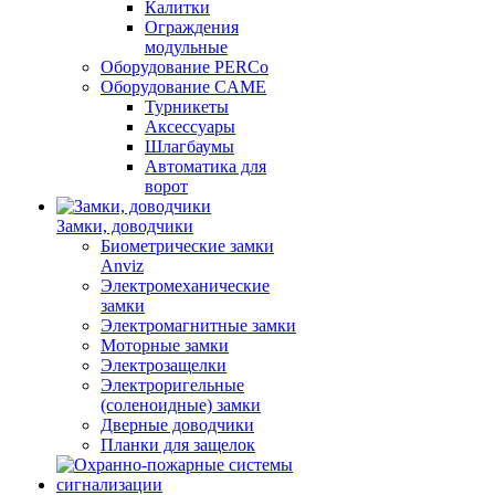
Калитки
Ограждения
модульные
Оборудование PERCo
Оборудование CAME
Турникеты
Аксессуары
Шлагбаумы
Автоматика для
ворот
Замки, доводчики
Биометрические замки
Anviz
Электромеханические
замки
Электромагнитные замки
Моторные замки
Электрозащелки
Электроригельные
(cоленоидные) замки
Дверные доводчики
Планки для защелок