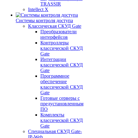
TRASSIR
Intellect X
Системы контроля доступа
Классическая СКУД Gate
Преобразователи
интерфейсов
Контроллеры
классической СКУД
Gate
Интеграции
классической СКУД
Gate
Программное
обеспечение
классической СКУД
Gate
Готовые серверы с
предустановленным
ПО
Комплекты
классической СКУД
Gate
Специальная СКУД Gate-
IP-Web