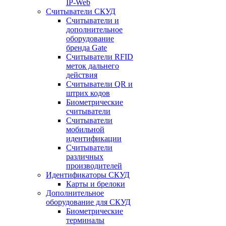
IP-Web
Считыватели СКУД
Считыватели и
дополнительное
оборудование
бренда Gate
Считыватели RFID
меток дальнего
действия
Считыватели QR и
штрих кодов
Биометрические
считыватели
Считыватели
мобильной
идентификации
Считыватели
различных
производителей
Идентификаторы СКУД
Карты и брелоки
Дополнительное
оборудование для СКУД
Биометрические
терминалы