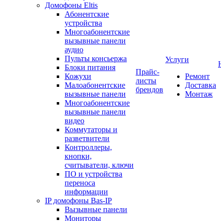
Домофоны Eltis
Абонентские
устройства
Многоабонентские
вызывные панели
аудио
Пульты консьержа
Услуги
Блоки питания
Прайс-
Кожухи
Ремонт
листы
Малоабонентские
Доставка
брендов
вызывные панели
Монтаж
Многоабонентские
вызывные панели
видео
Коммутаторы и
разветвители
Контроллеры,
кнопки,
считыватели, ключи
ПО и устройства
переноса
информации
IP домофоны Bas-IP
Вызывные панели
Мониторы