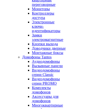
квартирные
переговорные
Мониторы
Контроллеры
доступа
Электронные
ключи-
идентификаторы
Замки
электромагнитные
Кнопки выхода
Доводчики дверные
Монтажные боксы
Домофоны Tantos
Аудиодомофоны
Вызывные панели
Видеодомофоны
серии Classic
Видеодомофоны
серии PROMO
Комплекты
домофонов
Аксессуары для
домофонов
Многоквартирные