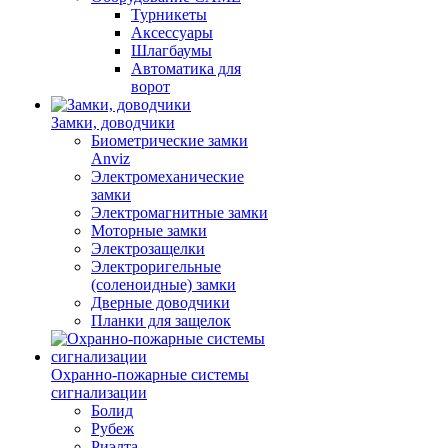
Турникеты
Аксессуары
Шлагбаумы
Автоматика для
ворот
Замки, доводчики
Биометрические замки
Anviz
Электромеханические
замки
Электромагнитные замки
Моторные замки
Электрозащелки
Электроригельные
(cоленоидные) замки
Дверные доводчики
Планки для защелок
Охранно-пожарные системы
сигнализации
Болид
Рубеж
Риэлта