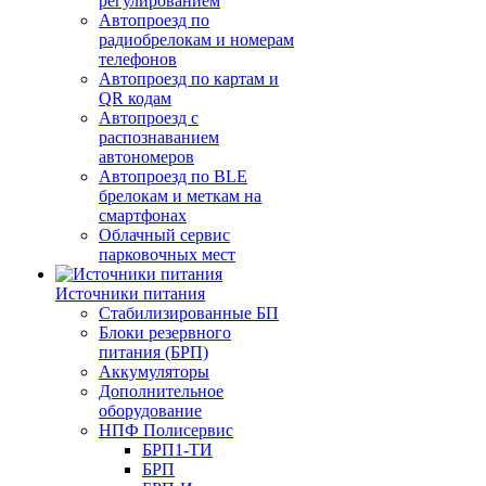
регулированием
Автопроезд по
радиобрелокам и номерам
телефонов
Автопроезд по картам и
QR кодам
Автопроезд с
распознаванием
автономеров
Автопроезд по BLE
брелокам и меткам на
смартфонах
Облачный сервис
парковочных мест
Источники питания
Стабилизированные БП
Блоки резервного
питания (БРП)
Аккумуляторы
Дополнительное
оборудование
НПФ Полисервис
БРП1-ТИ
БРП