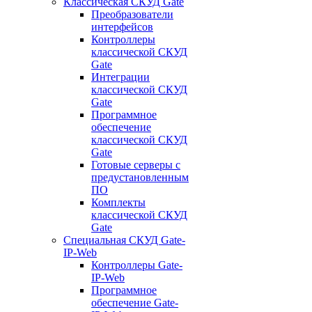
Классическая СКУД Gate
Преобразователи
интерфейсов
Контроллеры
классической СКУД
Gate
Интеграции
классической СКУД
Gate
Программное
обеспечение
классической СКУД
Gate
Готовые серверы с
предустановленным
ПО
Комплекты
классической СКУД
Gate
Специальная СКУД Gate-
IP-Web
Контроллеры Gate-
IP-Web
Программное
обеспечение Gate-