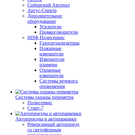
Сибирский Арсенал
Аргус-Спектр
Дополнительное
оборудование
Усилители
Громкоговорители
НПФ Полисервис
Газосигнализаторы
Пожарные
извещатели
Извещатели
пламени
Охранные
извещатели
Системы речевого
оповещения
Системы охраны периметра
Полисервис
Старт-7
Автопроезды и автопарковки
Реверсивный автопроезд
со светофорным