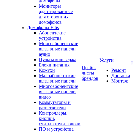
домофоны
Мониторы
адаптированные
для сторонних
домофонов
Домофоны Eltis
Абонентские
устройства
Многоабонентские
вызывные панели
аудио
Пульты консьержа
Услуги
Блоки питания
Прайс-
Кожухи
Ремонт
листы
Малоабонентские
Доставка
брендов
вызывные панели
Монтаж
Многоабонентские
вызывные панели
видео
Коммутаторы и
разветвители
Контроллеры,
кнопки,
считыватели, ключи
ПО и устройства