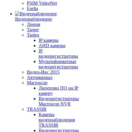
PSIM VideoNet
Eselta
Видеонаблюдение
Линия
Target
Tantos
IP камеры
AHD камеры
IP
видеорегистраторы
Мультиформатные
видеорегистраторы
Видео-Икс 2015
Автомаршал
Macroscop
Лицензии ПО на IP
камеру
Видеорегистраторы
Macroscop NVR
TRASSIR
Камеры
видеонаблюдения
TRASSIR
Видеорегистраторы