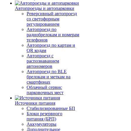
Автопроезды и автопарковки
Реверсивный автопроезд
со светофорным
регулированием
Автопроезд по
радиобрелокам и номерам
телефонов
Автопроезд по картам и
QR кодам
Автопроезд с
распознаванием
автономеров
Автопроезд по BLE
брелокам и меткам на
смартфонах
Облачный сервис
парковочных мест
Источники питания
Стабилизированные БП
Блоки резервного
питания (БРП)
Аккумуляторы
Дополнительное