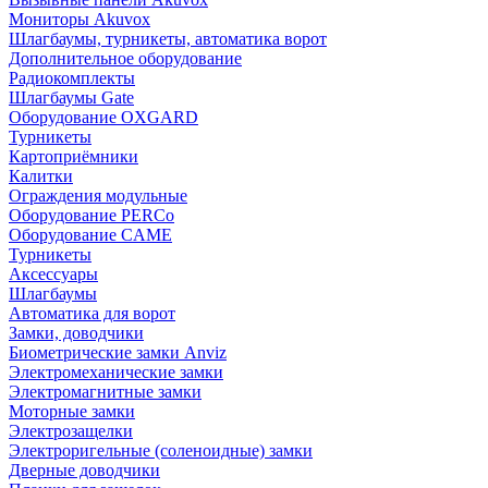
Мониторы Akuvox
Шлагбаумы, турникеты, автоматика ворот
Дополнительное оборудование
Радиокомплекты
Шлагбаумы Gate
Оборудование OXGARD
Турникеты
Картоприёмники
Калитки
Ограждения модульные
Оборудование PERCo
Оборудование CAME
Турникеты
Аксессуары
Шлагбаумы
Автоматика для ворот
Замки, доводчики
Биометрические замки Anviz
Электромеханические замки
Электромагнитные замки
Моторные замки
Электрозащелки
Электроригельные (cоленоидные) замки
Дверные доводчики