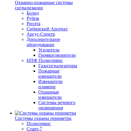
Охранно-пожарные системы
сигнализации
Болид
Рубеж
Риэлта
Сибирский Арсенал
Аргус-Спектр
Дополнительное
оборудование
Усилители
Громкоговорители
НПФ Полисервис
Газосигнализаторы
Пожарные
извещатели
Извещатели
пламени
Охранные
извещатели
Системы речевого
оповещения
Системы охраны периметра
Полисервис
Старт-7