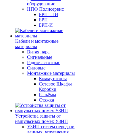
оборудование
НПФ Полисервис
БРП1-ТИ
БРП
БРП-И
Кабели и монтажные
материалы
Витая пара
Сигнальные
Радиочастотные
Силовые
Монтажные материалы
Коммутаторы
Сетевое Шкафы
Коробки
Разъёмы
Стяжка
Уcтройства защиты от
импульсных помех УЗИП
УЗИП систем передачи
данных, управления,