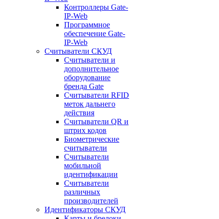
Контроллеры Gate-
IP-Web
Программное
обеспечение Gate-
IP-Web
Считыватели СКУД
Считыватели и
дополнительное
оборудование
бренда Gate
Считыватели RFID
меток дальнего
действия
Считыватели QR и
штрих кодов
Биометрические
считыватели
Считыватели
мобильной
идентификации
Считыватели
различных
производителей
Идентификаторы СКУД
Карты и брелоки