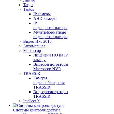
Линия
Target
Tantos
IP камеры
AHD камеры
IP
видеорегистраторы
Мультиформатные
видеорегистраторы
Видео-Икс 2015
Автомаршал
Macroscop
Лицензии ПО на IP
камеру
Видеорегистраторы
Macroscop NVR
TRASSIR
Камеры
видеонаблюдения
TRASSIR
Видеорегистраторы
TRASSIR
Intellect X
Системы контроля доступа