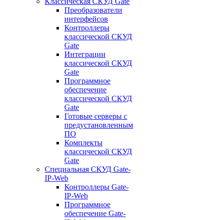
Классическая СКУД Gate
Преобразователи
интерфейсов
Контроллеры
классической СКУД
Gate
Интеграции
классической СКУД
Gate
Программное
обеспечение
классической СКУД
Gate
Готовые серверы с
предустановленным
ПО
Комплекты
классической СКУД
Gate
Специальная СКУД Gate-
IP-Web
Контроллеры Gate-
IP-Web
Программное
обеспечение Gate-