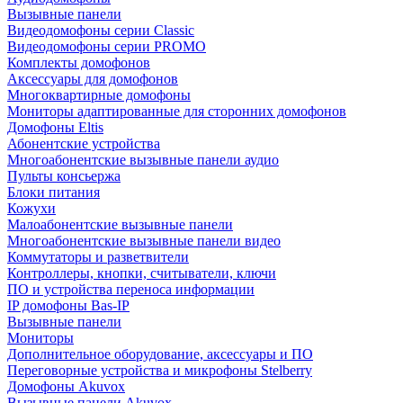
Вызывные панели
Видеодомофоны серии Classic
Видеодомофоны серии PROMO
Комплекты домофонов
Аксессуары для домофонов
Многоквартирные домофоны
Мониторы адаптированные для сторонних домофонов
Домофоны Eltis
Абонентские устройства
Многоабонентские вызывные панели аудио
Пульты консьержа
Блоки питания
Кожухи
Малоабонентские вызывные панели
Многоабонентские вызывные панели видео
Коммутаторы и разветвители
Контроллеры, кнопки, считыватели, ключи
ПО и устройства переноса информации
IP домофоны Bas-IP
Вызывные панели
Мониторы
Дополнительное оборудование, аксессуары и ПО
Переговорные устройства и микрофоны Stelberry
Домофоны Akuvox
Вызывные панели Akuvox