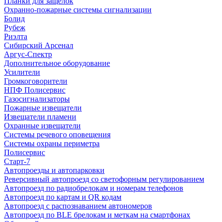
Планки для защелок
Охранно-пожарные системы сигнализации
Болид
Рубеж
Риэлта
Сибирский Арсенал
Аргус-Спектр
Дополнительное оборудование
Усилители
Громкоговорители
НПФ Полисервис
Газосигнализаторы
Пожарные извещатели
Извещатели пламени
Охранные извещатели
Системы речевого оповещения
Системы охраны периметра
Полисервис
Старт-7
Автопроезды и автопарковки
Реверсивный автопроезд со светофорным регулированием
Автопроезд по радиобрелокам и номерам телефонов
Автопроезд по картам и QR кодам
Автопроезд с распознаванием автономеров
Автопроезд по BLE брелокам и меткам на смартфонах