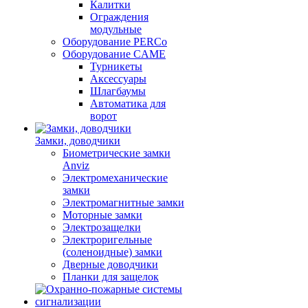
Калитки
Ограждения
модульные
Оборудование PERCo
Оборудование CAME
Турникеты
Аксессуары
Шлагбаумы
Автоматика для
ворот
Замки, доводчики
Биометрические замки
Anviz
Электромеханические
замки
Электромагнитные замки
Моторные замки
Электрозащелки
Электроригельные
(cоленоидные) замки
Дверные доводчики
Планки для защелок