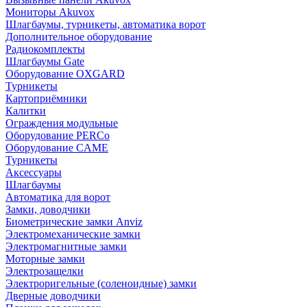
Мониторы Akuvox
Шлагбаумы, турникеты, автоматика ворот
Дополнительное оборудование
Радиокомплекты
Шлагбаумы Gate
Оборудование OXGARD
Турникеты
Картоприёмники
Калитки
Ограждения модульные
Оборудование PERCo
Оборудование CAME
Турникеты
Аксессуары
Шлагбаумы
Автоматика для ворот
Замки, доводчики
Биометрические замки Anviz
Электромеханические замки
Электромагнитные замки
Моторные замки
Электрозащелки
Электроригельные (cоленоидные) замки
Дверные доводчики