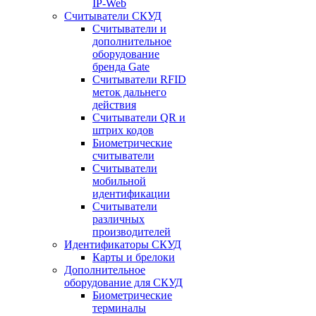
IP-Web
Считыватели СКУД
Считыватели и
дополнительное
оборудование
бренда Gate
Считыватели RFID
меток дальнего
действия
Считыватели QR и
штрих кодов
Биометрические
считыватели
Считыватели
мобильной
идентификации
Считыватели
различных
производителей
Идентификаторы СКУД
Карты и брелоки
Дополнительное
оборудование для СКУД
Биометрические
терминалы