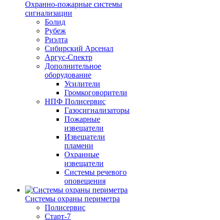
Охранно-пожарные системы
сигнализации
Болид
Рубеж
Риэлта
Сибирский Арсенал
Аргус-Спектр
Дополнительное
оборудование
Усилители
Громкоговорители
НПФ Полисервис
Газосигнализаторы
Пожарные
извещатели
Извещатели
пламени
Охранные
извещатели
Системы речевого
оповещения
Системы охраны периметра
Полисервис
Старт-7