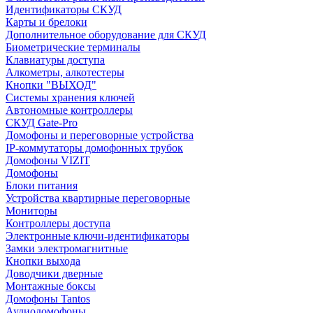
Идентификаторы СКУД
Карты и брелоки
Дополнительное оборудование для СКУД
Биометрические терминалы
Клавиатуры доступа
Алкометры, алкотестеры
Кнопки "ВЫХОД"
Системы хранения ключей
Автономные контроллеры
СКУД Gate-Pro
Домофоны и переговорные устройства
IP-коммутаторы домофонных трубок
Домофоны VIZIT
Домофоны
Блоки питания
Устройства квартирные переговорные
Мониторы
Контроллеры доступа
Электронные ключи-идентификаторы
Замки электромагнитные
Кнопки выхода
Доводчики дверные
Монтажные боксы
Домофоны Tantos
Аудиодомофоны