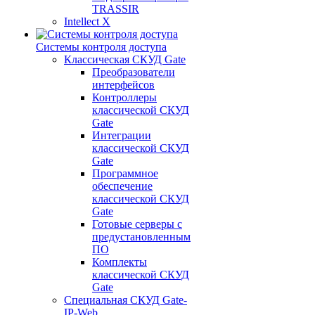
TRASSIR
Intellect X
Системы контроля доступа
Классическая СКУД Gate
Преобразователи
интерфейсов
Контроллеры
классической СКУД
Gate
Интеграции
классической СКУД
Gate
Программное
обеспечение
классической СКУД
Gate
Готовые серверы с
предустановленным
ПО
Комплекты
классической СКУД
Gate
Специальная СКУД Gate-
IP-Web