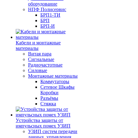
оборудование
НПФ Полисервис
БРП1-ТИ
БРП
БРП-И
Кабели и монтажные
материалы
Витая пара
Сигнальные
Радиочастотные
Силовые
Монтажные материалы
Коммутаторы
Сетевое Шкафы
Коробки
Разъёмы
Стяжка
Уcтройства защиты от
импульсных помех УЗИП
УЗИП систем передачи
данных, управления,