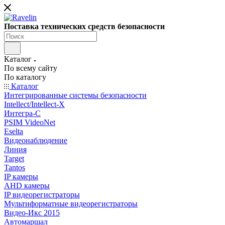
Поставка технических средств безопасности
Каталог
По всему сайту
По каталогу
Каталог
Интегрированные системы безопасности
Intellect/Intellect-X
Интегра-С
PSIM VideoNet
Eselta
Видеонаблюдение
Линия
Target
Tantos
IP камеры
AHD камеры
IP видеорегистраторы
Мультиформатные видеорегистраторы
Видео-Икс 2015
Автомаршал