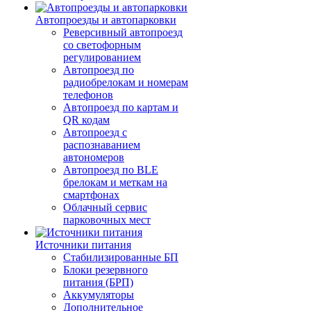
Автопроезды и автопарковки
Реверсивный автопроезд
со светофорным
регулированием
Автопроезд по
радиобрелокам и номерам
телефонов
Автопроезд по картам и
QR кодам
Автопроезд с
распознаванием
автономеров
Автопроезд по BLE
брелокам и меткам на
смартфонах
Облачный сервис
парковочных мест
Источники питания
Стабилизированные БП
Блоки резервного
питания (БРП)
Аккумуляторы
Дополнительное