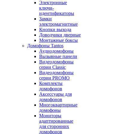
Электронные
ключи-
идентификаторы
Замки
электромагнитные
Кнопки выхода
Доводчики дверные
Монтажные боксы
Домофоны Tantos
Аудиодомофоны
Вызывные панели
Видеодомофоны
серии Classic
Видеодомофоны
серии PROMO
Комплекты
домофонов
Аксессуары для
домофонов
Многоквартирные
домофоны
Мониторы
адаптированные
для сторонних
домофонов