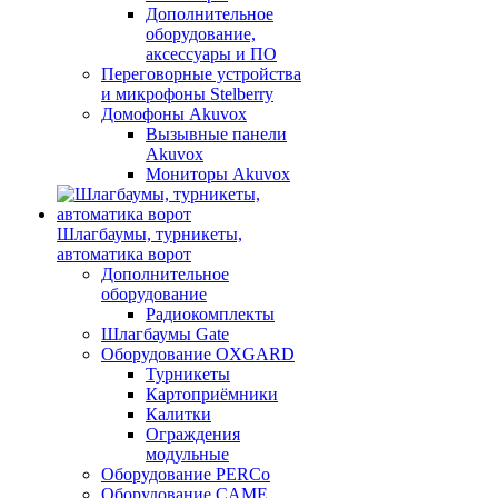
Дополнительное
оборудование,
аксессуары и ПО
Переговорные устройства
и микрофоны Stelberry
Домофоны Akuvox
Вызывные панели
Akuvox
Мониторы Akuvox
Шлагбаумы, турникеты,
автоматика ворот
Дополнительное
оборудование
Радиокомплекты
Шлагбаумы Gate
Оборудование OXGARD
Турникеты
Картоприёмники
Калитки
Ограждения
модульные
Оборудование PERCo
Оборудование CAME