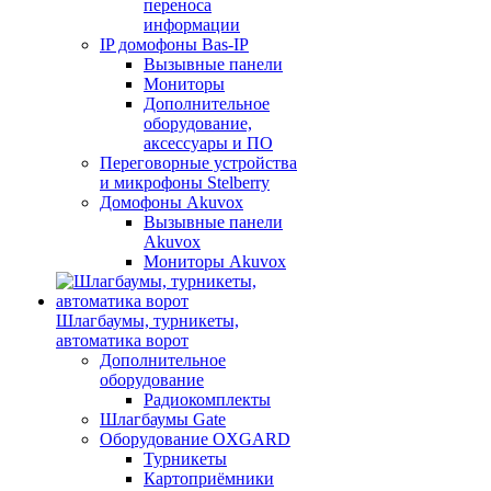
переноса
информации
IP домофоны Bas-IP
Вызывные панели
Мониторы
Дополнительное
оборудование,
аксессуары и ПО
Переговорные устройства
и микрофоны Stelberry
Домофоны Akuvox
Вызывные панели
Akuvox
Мониторы Akuvox
Шлагбаумы, турникеты,
автоматика ворот
Дополнительное
оборудование
Радиокомплекты
Шлагбаумы Gate
Оборудование OXGARD
Турникеты
Картоприёмники