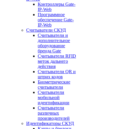
Контроллеры Gate-
IP-Web
Программное
обеспечение Gate-
IP-Web
Считыватели СКУД
Считыватели и
дополнительное
оборудование
бренда Gate
Считыватели RFID
меток дальнего
действия
Считыватели QR и
штрих кодов
Биометрические
считыватели
Считыватели
мобильной
идентификации
Считыватели
различных
производителей
Идентификаторы СКУД
Карты и брелоки