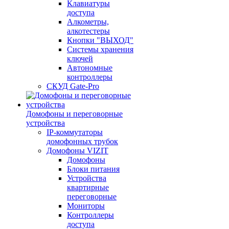
Клавиатуры
доступа
Алкометры,
алкотестеры
Кнопки "ВЫХОД"
Системы хранения
ключей
Автономные
контроллеры
СКУД Gate-Pro
Домофоны и переговорные
устройства
IP-коммутаторы
домофонных трубок
Домофоны VIZIT
Домофоны
Блоки питания
Устройства
квартирные
переговорные
Мониторы
Контроллеры
доступа