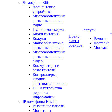
Домофоны Eltis
Абонентские
устройства
Многоабонентские
вызывные панели
аудио
Пульты консьержа
Услуги
Блоки питания
Прайс-
Кожухи
Ремонт
листы
Малоабонентские
Доставка
брендов
вызывные панели
Монтаж
Многоабонентские
вызывные панели
видео
Коммутаторы и
разветвители
Контроллеры,
кнопки,
считыватели, ключи
ПО и устройства
переноса
информации
IP домофоны Bas-IP
Вызывные панели
Мониторы