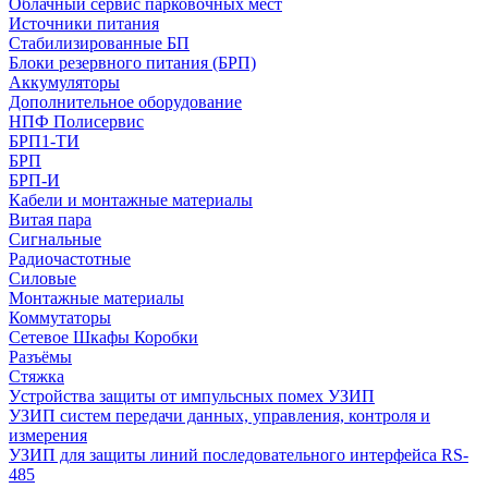
Облачный сервис парковочных мест
Источники питания
Стабилизированные БП
Блоки резервного питания (БРП)
Аккумуляторы
Дополнительное оборудование
НПФ Полисервис
БРП1-ТИ
БРП
БРП-И
Кабели и монтажные материалы
Витая пара
Сигнальные
Радиочастотные
Силовые
Монтажные материалы
Коммутаторы
Сетевое Шкафы Коробки
Разъёмы
Стяжка
Уcтройства защиты от импульсных помех УЗИП
УЗИП систем передачи данных, управления, контроля и
измерения
УЗИП для защиты линий последовательного интерфейса RS-
485