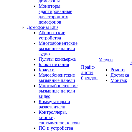
домофоны
Мониторы
адаптированные
для сторонних
домофонов
Домофоны Eltis
Абонентские
устройства
Многоабонентские
вызывные панели
аудио
Пульты консьержа
Услуги
Блоки питания
Прайс-
Кожухи
Ремонт
листы
Малоабонентские
Доставка
брендов
вызывные панели
Монтаж
Многоабонентские
вызывные панели
видео
Коммутаторы и
разветвители
Контроллеры,
кнопки,
считыватели, ключи
ПО и устройства