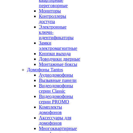
квартирные
переговорные
Мониторы
Контроллеры
доступа
Электронные
ключи-
идентификаторы
Замки
электромагнитные
Кнопки выхода
Доводчики дверные
Монтажные боксы
Домофоны Tantos
Аудиодомофоны
Вызывные панели
Видеодомофоны
серии Classic
Видеодомофоны
серии PROMO
Комплекты
домофонов
Аксессуары для
домофонов
Многоквартирные