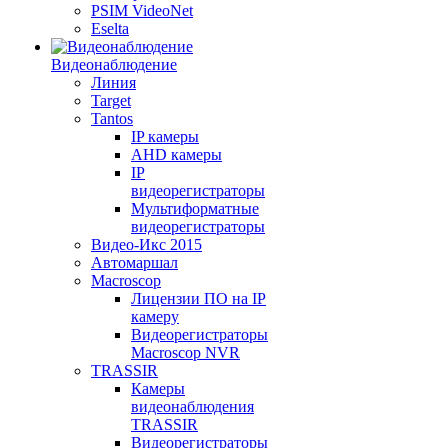
PSIM VideoNet
Eselta
Видеонаблюдение
Линия
Target
Tantos
IP камеры
AHD камеры
IP
видеорегистраторы
Мультиформатные
видеорегистраторы
Видео-Икс 2015
Автомаршал
Macroscop
Лицензии ПО на IP
камеру
Видеорегистраторы
Macroscop NVR
TRASSIR
Камеры
видеонаблюдения
TRASSIR
Видеорегистраторы