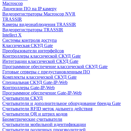
Macroscop
Лицензии ПО на IP камеру
Видеорегистраторы Macroscop NVR
TRASSIR
Камеры видеонаблюдения TRASSIR
Видеорегистраторы TRASSIR
Intellect X
Системы контроля доступа
Классическая СКУД Gate
Преобразователи интерфейсов
Контроллеры классической СКУД Gate
Интеграции классической СКУД Gate
Программное обеспечение классической СКУД Gate
Готовые серверы с предустановленным ПО
Комплекты классической СКУД Gate
Специальная СКУД Gate-IP-Web
Контроллеры Gate-IP-Web
Программное обеспечение Gate-IP-Web
Считыватели СКУД
Считыватели и дополнительное оборудование бренда Gate
Считыватели RFID меток дальнего действия
Считыватели QR и штрих кодов
Биометрические считыватели
Считыватели мобильной идентификации
Считыватели различных производителей