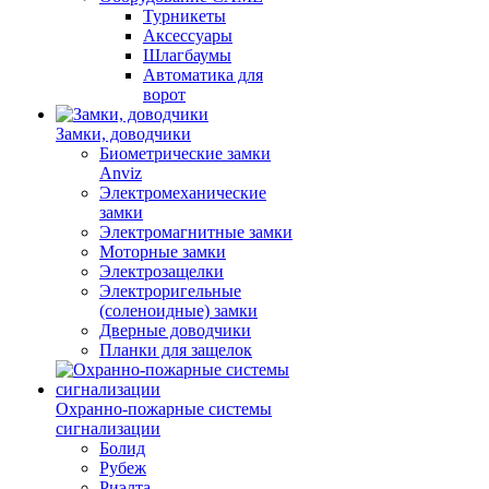
Турникеты
Аксессуары
Шлагбаумы
Автоматика для
ворот
Замки, доводчики
Биометрические замки
Anviz
Электромеханические
замки
Электромагнитные замки
Моторные замки
Электрозащелки
Электроригельные
(cоленоидные) замки
Дверные доводчики
Планки для защелок
Охранно-пожарные системы
сигнализации
Болид
Рубеж
Риэлта