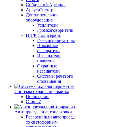
Сибирский Арсенал
Аргус-Спектр
Дополнительное
оборудование
Усилители
Громкоговорители
НПФ Полисервис
Газосигнализаторы
Пожарные
извещатели
Извещатели
пламени
Охранные
извещатели
Системы речевого
оповещения
Системы охраны периметра
Полисервис
Старт-7
Автопроезды и автопарковки
Реверсивный автопроезд
со светофорным