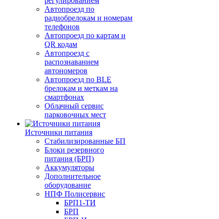
регулированием
Автопроезд по
радиобрелокам и номерам
телефонов
Автопроезд по картам и
QR кодам
Автопроезд с
распознаванием
автономеров
Автопроезд по BLE
брелокам и меткам на
смартфонах
Облачный сервис
парковочных мест
Источники питания
Стабилизированные БП
Блоки резервного
питания (БРП)
Аккумуляторы
Дополнительное
оборудование
НПФ Полисервис
БРП1-ТИ
БРП