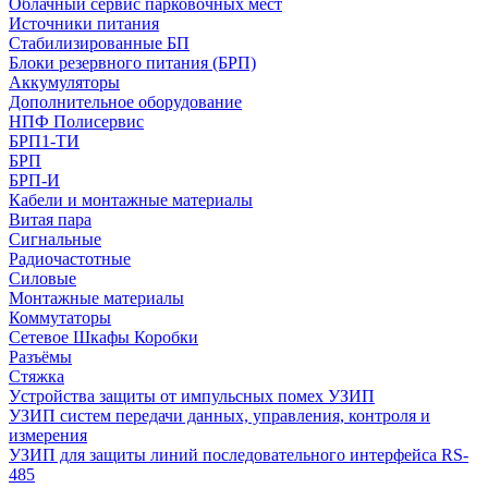
Облачный сервис парковочных мест
Источники питания
Стабилизированные БП
Блоки резервного питания (БРП)
Аккумуляторы
Дополнительное оборудование
НПФ Полисервис
БРП1-ТИ
БРП
БРП-И
Кабели и монтажные материалы
Витая пара
Сигнальные
Радиочастотные
Силовые
Монтажные материалы
Коммутаторы
Сетевое Шкафы Коробки
Разъёмы
Стяжка
Уcтройства защиты от импульсных помех УЗИП
УЗИП систем передачи данных, управления, контроля и
измерения
УЗИП для защиты линий последовательного интерфейса RS-
485