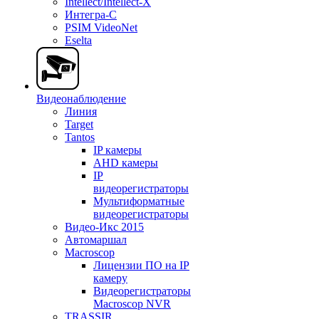
Intellect/Intellect-X
Интегра-С
PSIM VideoNet
Eselta
Видеонаблюдение
Линия
Target
Tantos
IP камеры
AHD камеры
IP
видеорегистраторы
Мультиформатные
видеорегистраторы
Видео-Икс 2015
Автомаршал
Macroscop
Лицензии ПО на IP
камеру
Видеорегистраторы
Macroscop NVR
TRASSIR