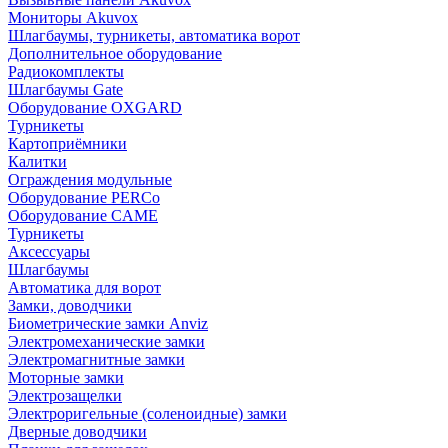
Мониторы Akuvox
Шлагбаумы, турникеты, автоматика ворот
Дополнительное оборудование
Радиокомплекты
Шлагбаумы Gate
Оборудование OXGARD
Турникеты
Картоприёмники
Калитки
Ограждения модульные
Оборудование PERCo
Оборудование CAME
Турникеты
Аксессуары
Шлагбаумы
Автоматика для ворот
Замки, доводчики
Биометрические замки Anviz
Электромеханические замки
Электромагнитные замки
Моторные замки
Электрозащелки
Электроригельные (cоленоидные) замки
Дверные доводчики