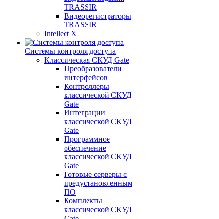
TRASSIR
Видеорегистраторы
TRASSIR
Intellect X
Системы контроля доступа
Классическая СКУД Gate
Преобразователи
интерфейсов
Контроллеры
классической СКУД
Gate
Интеграции
классической СКУД
Gate
Программное
обеспечение
классической СКУД
Gate
Готовые серверы с
предустановленным
ПО
Комплекты
классической СКУД
Gate