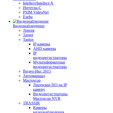
Intellect/Intellect-X
Интегра-С
PSIM VideoNet
Eselta
Видеонаблюдение
Линия
Target
Tantos
IP камеры
AHD камеры
IP
видеорегистраторы
Мультиформатные
видеорегистраторы
Видео-Икс 2015
Автомаршал
Macroscop
Лицензии ПО на IP
камеру
Видеорегистраторы
Macroscop NVR
TRASSIR
Камеры
видеонаблюдения