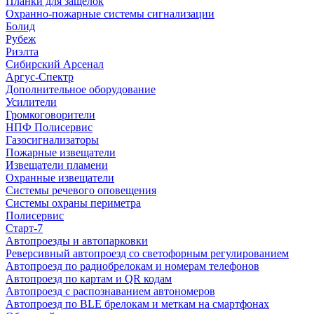
Планки для защелок
Охранно-пожарные системы сигнализации
Болид
Рубеж
Риэлта
Сибирский Арсенал
Аргус-Спектр
Дополнительное оборудование
Усилители
Громкоговорители
НПФ Полисервис
Газосигнализаторы
Пожарные извещатели
Извещатели пламени
Охранные извещатели
Системы речевого оповещения
Системы охраны периметра
Полисервис
Старт-7
Автопроезды и автопарковки
Реверсивный автопроезд со светофорным регулированием
Автопроезд по радиобрелокам и номерам телефонов
Автопроезд по картам и QR кодам
Автопроезд с распознаванием автономеров
Автопроезд по BLE брелокам и меткам на смартфонах