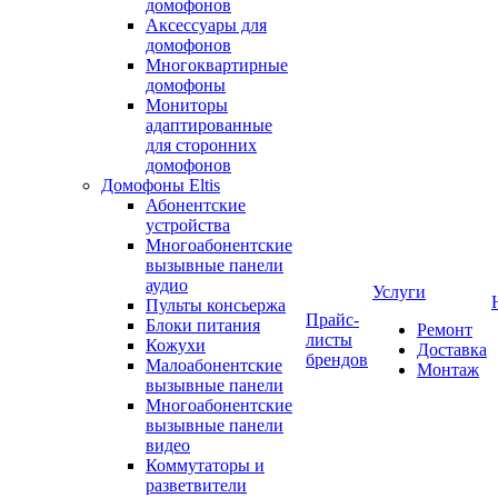
домофонов
Аксессуары для
домофонов
Многоквартирные
домофоны
Мониторы
адаптированные
для сторонних
домофонов
Домофоны Eltis
Абонентские
устройства
Многоабонентские
вызывные панели
аудио
Услуги
Пульты консьержа
Прайс-
Блоки питания
Ремонт
листы
Кожухи
Доставка
брендов
Малоабонентские
Монтаж
вызывные панели
Многоабонентские
вызывные панели
видео
Коммутаторы и
разветвители