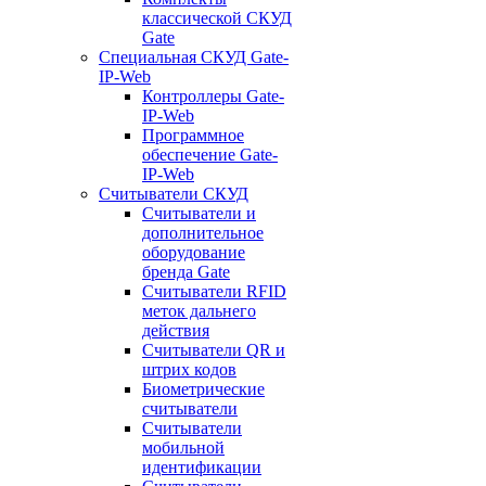
классической СКУД
Gate
Специальная СКУД Gate-
IP-Web
Контроллеры Gate-
IP-Web
Программное
обеспечение Gate-
IP-Web
Считыватели СКУД
Считыватели и
дополнительное
оборудование
бренда Gate
Считыватели RFID
меток дальнего
действия
Считыватели QR и
штрих кодов
Биометрические
считыватели
Считыватели
мобильной
идентификации