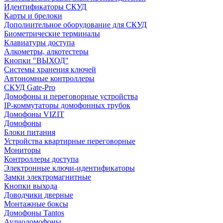
Идентификаторы СКУД
Карты и брелоки
Дополнительное оборудование для СКУД
Биометрические терминалы
Клавиатуры доступа
Алкометры, алкотестеры
Кнопки "ВЫХОД"
Системы хранения ключей
Автономные контроллеры
СКУД Gate-Pro
Домофоны и переговорные устройства
IP-коммутаторы домофонных трубок
Домофоны VIZIT
Домофоны
Блоки питания
Устройства квартирные переговорные
Мониторы
Контроллеры доступа
Электронные ключи-идентификаторы
Замки электромагнитные
Кнопки выхода
Доводчики дверные
Монтажные боксы
Домофоны Tantos
Аудиодомофоны