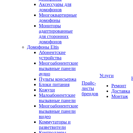
Аксессуары для
домофонов
Многоквартирные
домофоны
Мониторы
адаптированные
для сторонних
домофонов
Домофоны Eltis
Абонентские
устройства
Многоабонентские
вызывные панели
аудио
Услуги
Пульты консьержа
Прайс-
Блоки питания
Ремонт
листы
Кожухи
Доставка
брендов
Малоабонентские
Монтаж
вызывные панели
Многоабонентские
вызывные панели
видео
Коммутаторы и
разветвители
Контроллеры,