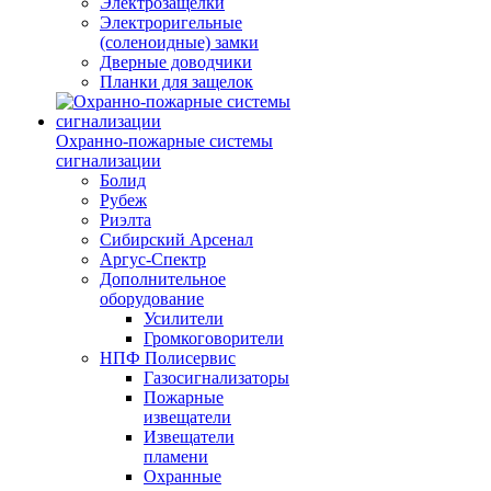
Электрозащелки
Электроригельные
(cоленоидные) замки
Дверные доводчики
Планки для защелок
Охранно-пожарные системы
сигнализации
Болид
Рубеж
Риэлта
Сибирский Арсенал
Аргус-Спектр
Дополнительное
оборудование
Усилители
Громкоговорители
НПФ Полисервис
Газосигнализаторы
Пожарные
извещатели
Извещатели
пламени
Охранные