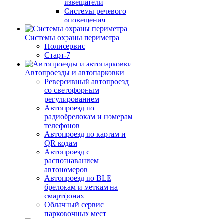
извещатели
Системы речевого
оповещения
Системы охраны периметра
Полисервис
Старт-7
Автопроезды и автопарковки
Реверсивный автопроезд
со светофорным
регулированием
Автопроезд по
радиобрелокам и номерам
телефонов
Автопроезд по картам и
QR кодам
Автопроезд с
распознаванием
автономеров
Автопроезд по BLE
брелокам и меткам на
смартфонах
Облачный сервис
парковочных мест