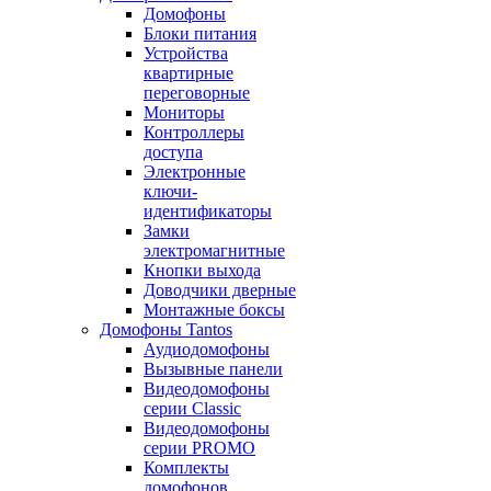
Домофоны
Блоки питания
Устройства
квартирные
переговорные
Мониторы
Контроллеры
доступа
Электронные
ключи-
идентификаторы
Замки
электромагнитные
Кнопки выхода
Доводчики дверные
Монтажные боксы
Домофоны Tantos
Аудиодомофоны
Вызывные панели
Видеодомофоны
серии Classic
Видеодомофоны
серии PROMO
Комплекты
домофонов