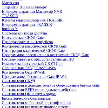
Macroscop
Лицензии ПО на IP камеру
Видеорегистраторы Macroscop NVR
TRASSIR
Камеры видеонаблюдения TRASSIR
Видеорегистраторы TRASSIR
Intellect X
Системы контроля доступа
Классическая СКУД Gate
Преобразователи интерфейсов
Контроллеры классической СКУД Gate
Интеграции классической СКУД Gate
Программное обеспечение классической СКУД Gate
Готовые серверы с предустановленным ПО
Комплекты классической СКУД Gate
Специальная СКУД Gate-IP-Web
Контроллеры Gate-IP-Web
Программное обеспечение Gate-IP-Web
Считыватели СКУД
Считыватели и дополнительное оборудование бренда Gate
Считыватели RFID меток дальнего действия
Считыватели QR и штрих кодов
Биометрические считыватели
Считыватели мобильной идентификации
Считыватели различных производителей