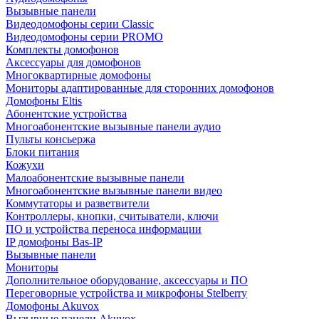
Вызывные панели
Видеодомофоны серии Classic
Видеодомофоны серии PROMO
Комплекты домофонов
Аксессуары для домофонов
Многоквартирные домофоны
Мониторы адаптированные для сторонних домофонов
Домофоны Eltis
Абонентские устройства
Многоабонентские вызывные панели аудио
Пульты консьержа
Блоки питания
Кожухи
Малоабонентские вызывные панели
Многоабонентские вызывные панели видео
Коммутаторы и разветвители
Контроллеры, кнопки, считыватели, ключи
ПО и устройства переноса информации
IP домофоны Bas-IP
Вызывные панели
Мониторы
Дополнительное оборудование, аксессуары и ПО
Переговорные устройства и микрофоны Stelberry
Домофоны Akuvox
Вызывные панели Akuvox