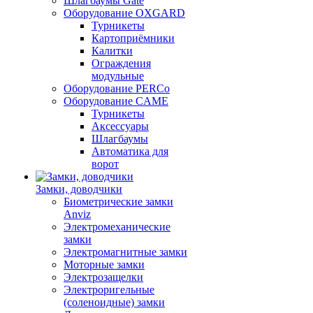
Шлагбаумы Gate
Оборудование OXGARD
Турникеты
Картоприёмники
Калитки
Ограждения
модульные
Оборудование PERCo
Оборудование CAME
Турникеты
Аксессуары
Шлагбаумы
Автоматика для
ворот
Замки, доводчики
Биометрические замки
Anviz
Электромеханические
замки
Электромагнитные замки
Моторные замки
Электрозащелки
Электроригельные
(cоленоидные) замки