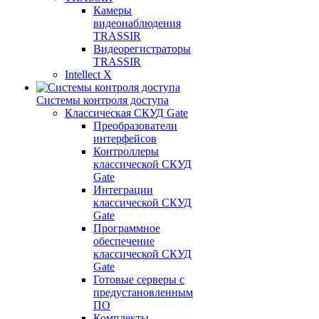
Камеры
видеонаблюдения
TRASSIR
Видеорегистраторы
TRASSIR
Intellect X
Системы контроля доступа
Классическая СКУД Gate
Преобразователи
интерфейсов
Контроллеры
классической СКУД
Gate
Интеграции
классической СКУД
Gate
Программное
обеспечение
классической СКУД
Gate
Готовые серверы с
предустановленным
ПО
Комплекты