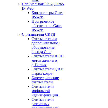
Специальная СКУД Gate-
IP-Web
Контроллеры Gate-
IP-Web
Программное
обеспечение Gate-
IP-Web
Считыватели СКУД
Считыватели и
дополнительное
оборудование
бренда Gate
Считыватели RFID
меток дальнего
действия
Считыватели QR и
штрих кодов
Биометрические
считыватели
Считыватели
мобильной
идентификации
Считыватели
различных