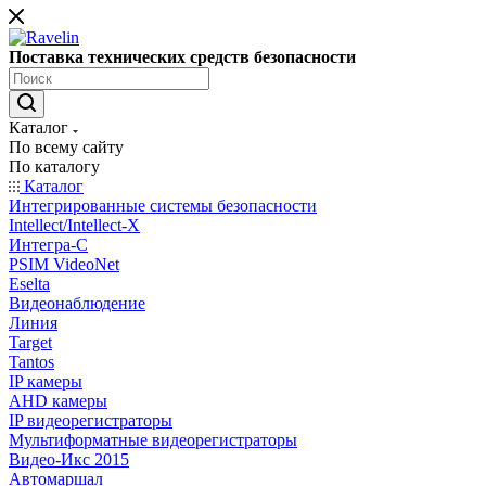
Поставка технических средств безопасности
Каталог
По всему сайту
По каталогу
Каталог
Интегрированные системы безопасности
Intellect/Intellect-X
Интегра-С
PSIM VideoNet
Eselta
Видеонаблюдение
Линия
Target
Tantos
IP камеры
AHD камеры
IP видеорегистраторы
Мультиформатные видеорегистраторы
Видео-Икс 2015
Автомаршал