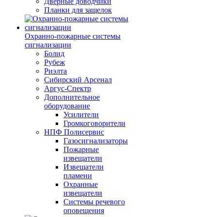
Дверные доводчики
Планки для защелок
Охранно-пожарные системы
сигнализации
Болид
Рубеж
Риэлта
Сибирский Арсенал
Аргус-Спектр
Дополнительное
оборудование
Усилители
Громкоговорители
НПФ Полисервис
Газосигнализаторы
Пожарные
извещатели
Извещатели
пламени
Охранные
извещатели
Системы речевого
оповещения