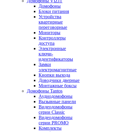
Домофоны VIZIT
Домофоны
Блоки питания
Устройства
квартирные
переговорные
Мониторы
Контроллеры
доступа
Электронные
ключи-
идентификаторы
Замки
электромагнитные
Кнопки выхода
Доводчики дверные
Монтажные боксы
Домофоны Tantos
Аудиодомофоны
Вызывные панели
Видеодомофоны
серии Classic
Видеодомофоны
серии PROMO
Комплекты