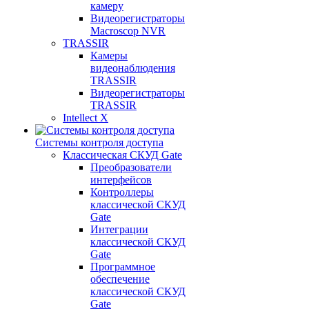
камеру
Видеорегистраторы
Macroscop NVR
TRASSIR
Камеры
видеонаблюдения
TRASSIR
Видеорегистраторы
TRASSIR
Intellect X
Системы контроля доступа
Классическая СКУД Gate
Преобразователи
интерфейсов
Контроллеры
классической СКУД
Gate
Интеграции
классической СКУД
Gate
Программное
обеспечение
классической СКУД
Gate