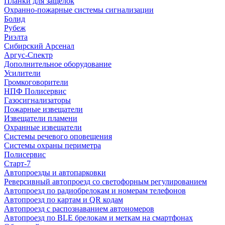
Планки для защелок
Охранно-пожарные системы сигнализации
Болид
Рубеж
Риэлта
Сибирский Арсенал
Аргус-Спектр
Дополнительное оборудование
Усилители
Громкоговорители
НПФ Полисервис
Газосигнализаторы
Пожарные извещатели
Извещатели пламени
Охранные извещатели
Системы речевого оповещения
Системы охраны периметра
Полисервис
Старт-7
Автопроезды и автопарковки
Реверсивный автопроезд со светофорным регулированием
Автопроезд по радиобрелокам и номерам телефонов
Автопроезд по картам и QR кодам
Автопроезд с распознаванием автономеров
Автопроезд по BLE брелокам и меткам на смартфонах