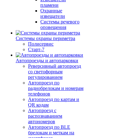
пламени
Охранные
извещатели
Системы речевого
оповещения
Системы охраны периметра
Полисервис
Старт-7
Автопроезды и автопарковки
Реверсивный автопроезд
со светофорным
регулированием
Автопроезд по
радиобрелокам и номерам
телефонов
Автопроезд по картам и
QR кодам
Автопроезд с
распознаванием
автономеров
Автопроезд по BLE
брелокам и меткам на