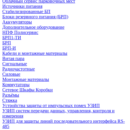
Облачный сервис парковочных мест
Источники питания
Стабилизированные БП
Блоки резервного питания (БРП)
Аккумуляторы
Дополнительное оборудование
НПФ Полисервис
БРП1-ТИ
БРП
БРП-И
Кабели и монтажные материалы
Витая пара
Сигнальные
Радиочастотные
Силовые
Монтажные материалы
Коммутаторы
Сетевое Шкафы Коробки
Разъёмы
Стяжка
Уcтройства защиты от импульсных помех УЗИП
УЗИП систем передачи данных, управления, контроля и
измерения
УЗИП для защиты линий последовательного интерфейса RS-
485