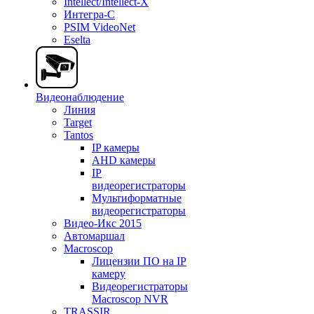
Intellect/Intellect-X
Интегра-С
PSIM VideoNet
Eselta
Видеонаблюдение
Линия
Target
Tantos
IP камеры
AHD камеры
IP
видеорегистраторы
Мультиформатные
видеорегистраторы
Видео-Икс 2015
Автомаршал
Macroscop
Лицензии ПО на IP
камеру
Видеорегистраторы
Macroscop NVR
TRASSIR