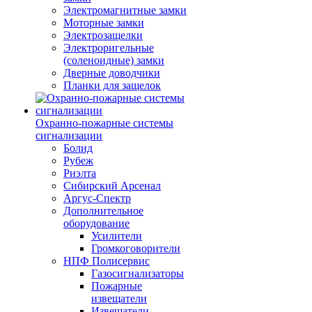
Электромагнитные замки
Моторные замки
Электрозащелки
Электроригельные
(cоленоидные) замки
Дверные доводчики
Планки для защелок
Охранно-пожарные системы
сигнализации
Болид
Рубеж
Риэлта
Сибирский Арсенал
Аргус-Спектр
Дополнительное
оборудование
Усилители
Громкоговорители
НПФ Полисервис
Газосигнализаторы
Пожарные
извещатели
Извещатели