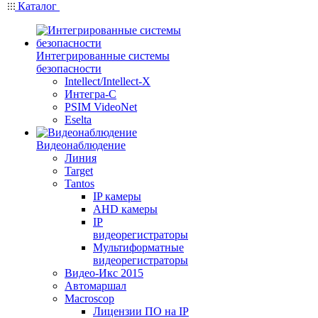
Каталог
Интегрированные системы
безопасности
Intellect/Intellect-X
Интегра-С
PSIM VideoNet
Eselta
Видеонаблюдение
Линия
Target
Tantos
IP камеры
AHD камеры
IP
видеорегистраторы
Мультиформатные
видеорегистраторы
Видео-Икс 2015
Автомаршал
Macroscop
Лицензии ПО на IP