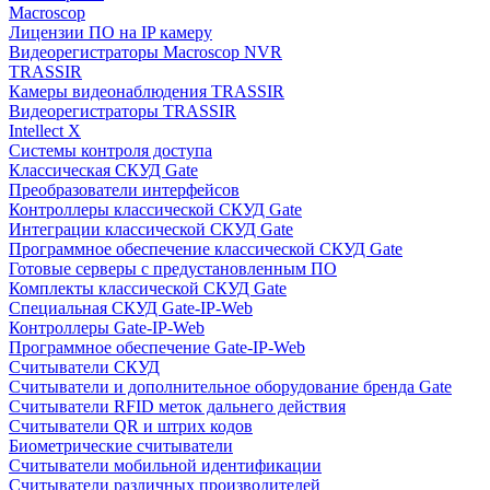
Macroscop
Лицензии ПО на IP камеру
Видеорегистраторы Macroscop NVR
TRASSIR
Камеры видеонаблюдения TRASSIR
Видеорегистраторы TRASSIR
Intellect X
Системы контроля доступа
Классическая СКУД Gate
Преобразователи интерфейсов
Контроллеры классической СКУД Gate
Интеграции классической СКУД Gate
Программное обеспечение классической СКУД Gate
Готовые серверы с предустановленным ПО
Комплекты классической СКУД Gate
Специальная СКУД Gate-IP-Web
Контроллеры Gate-IP-Web
Программное обеспечение Gate-IP-Web
Считыватели СКУД
Считыватели и дополнительное оборудование бренда Gate
Считыватели RFID меток дальнего действия
Считыватели QR и штрих кодов
Биометрические считыватели
Считыватели мобильной идентификации
Считыватели различных производителей