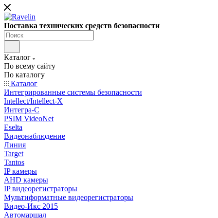
Поставка технических средств безопасности
Каталог
По всему сайту
По каталогу
Каталог
Интегрированные системы безопасности
Intellect/Intellect-X
Интегра-С
PSIM VideoNet
Eselta
Видеонаблюдение
Линия
Target
Tantos
IP камеры
AHD камеры
IP видеорегистраторы
Мультиформатные видеорегистраторы
Видео-Икс 2015
Автомаршал