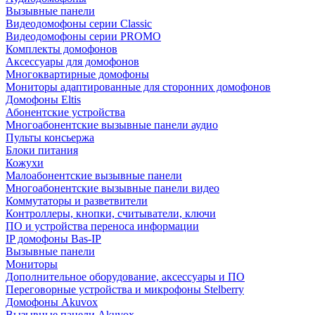
Вызывные панели
Видеодомофоны серии Classic
Видеодомофоны серии PROMO
Комплекты домофонов
Аксессуары для домофонов
Многоквартирные домофоны
Мониторы адаптированные для сторонних домофонов
Домофоны Eltis
Абонентские устройства
Многоабонентские вызывные панели аудио
Пульты консьержа
Блоки питания
Кожухи
Малоабонентские вызывные панели
Многоабонентские вызывные панели видео
Коммутаторы и разветвители
Контроллеры, кнопки, считыватели, ключи
ПО и устройства переноса информации
IP домофоны Bas-IP
Вызывные панели
Мониторы
Дополнительное оборудование, аксессуары и ПО
Переговорные устройства и микрофоны Stelberry
Домофоны Akuvox
Вызывные панели Akuvox