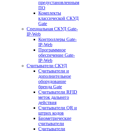
предустановленным
ПО
Комплекты
классической СКУД
Gate
Специальная СКУД Gate-
IP-Web
Контроллеры Gate-
IP-Web
Программное
обеспечение Gate-
IP-Web
Считыватели СКУД
Считыватели и
дополнительное
оборудование
бренда Gate
Считыватели RFID
меток дальнего
действия
Считыватели QR и
штрих кодов
Биометрические
считыватели
Считыватели