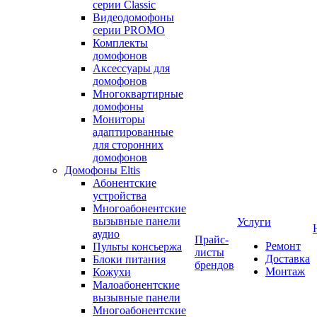
серии Classic
Видеодомофоны
серии PROMO
Комплекты
домофонов
Аксессуары для
домофонов
Многоквартирные
домофоны
Мониторы
адаптированные
для сторонних
домофонов
Домофоны Eltis
Абонентские
устройства
Многоабонентские
вызывные панели
Услуги
аудио
Прайс-
Ремонт
Пульты консьержа
листы
Доставка
Блоки питания
брендов
Монтаж
Кожухи
Малоабонентские
вызывные панели
Многоабонентские