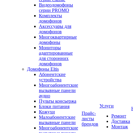
Видеодомофоны
серии PROMO
Комплекты
домофонов
Аксессуары для
домофонов
Многоквартирные
домофоны
Мониторы
адаптированные
для сторонних
домофонов
Домофоны Eltis
Абонентские
устройства
Многоабонентские
вызывные панели
аудио
Пульты консьержа
Услуги
Блоки питания
Кожухи
Прайс-
Ремонт
Малоабонентские
листы
Доставка
вызывные панели
брендов
Монтаж
Многоабонентские