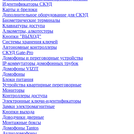
Идентификаторы СКУД
Карты и брелоки
Дополнительное оборудование для СКУД
Биометрические терминалы
Клавиатуры доступа
Алкометры, алкотестеры
Кнопки "ВЫХОД"
Системы хранения ключей
Автономные контроллеры
СКУД Gate-Pro
Домофоны и переговорные устройства
IP-коммутаторы домофонных трубок
Домофоны VIZIT
Домофоны
Блоки питания
Устройства квартирные переговорные
Мониторы
Контроллеры доступа
Электронные ключи-идентификаторы
Замки электромагнитные
Кнопки выхода
Доводчики дверные
Монтажные боксы
Домофоны Tantos
Аудиодомофоны