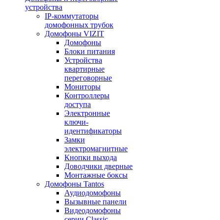
устройства
IP-коммутаторы
домофонных трубок
Домофоны VIZIT
Домофоны
Блоки питания
Устройства
квартирные
переговорные
Мониторы
Контроллеры
доступа
Электронные
ключи-
идентификаторы
Замки
электромагнитные
Кнопки выхода
Доводчики дверные
Монтажные боксы
Домофоны Tantos
Аудиодомофоны
Вызывные панели
Видеодомофоны
серии Classic