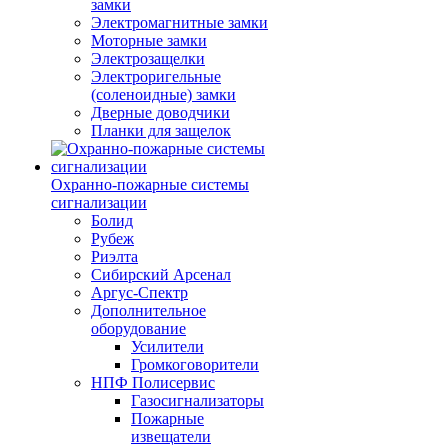
замки
Электромагнитные замки
Моторные замки
Электрозащелки
Электроригельные
(cоленоидные) замки
Дверные доводчики
Планки для защелок
Охранно-пожарные системы
сигнализации
Болид
Рубеж
Риэлта
Сибирский Арсенал
Аргус-Спектр
Дополнительное
оборудование
Усилители
Громкоговорители
НПФ Полисервис
Газосигнализаторы
Пожарные
извещатели