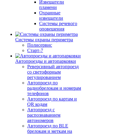
Извещатели
пламени
Охранные
извещатели
Системы речевого
оповещения
Системы охраны периметра
Полисервис
Старт-7
Автопроезды и автопарковки
Реверсивный автопроезд
со светофорным
регулированием
Автопроезд по
радиобрелокам и номерам
телефонов
Автопроезд по картам и
QR кодам
Автопроезд с
распознаванием
автономеров
Автопроезд по BLE
брелокам и меткам на