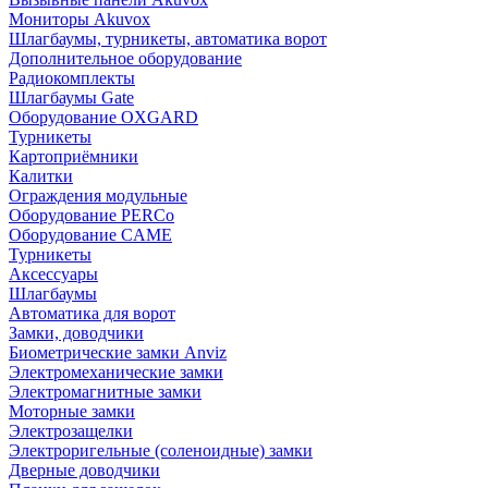
Мониторы Akuvox
Шлагбаумы, турникеты, автоматика ворот
Дополнительное оборудование
Радиокомплекты
Шлагбаумы Gate
Оборудование OXGARD
Турникеты
Картоприёмники
Калитки
Ограждения модульные
Оборудование PERCo
Оборудование CAME
Турникеты
Аксессуары
Шлагбаумы
Автоматика для ворот
Замки, доводчики
Биометрические замки Anviz
Электромеханические замки
Электромагнитные замки
Моторные замки
Электрозащелки
Электроригельные (cоленоидные) замки
Дверные доводчики