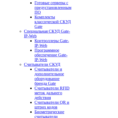
Готовые серверы с
предустановленным
ПО
Комплекты
классической СКУД
Gate
Специальная СКУД Gate-
IP-Web
Контроллеры Gate-
IP-Web
Программное
обеспечение Gate-
IP-Web
Считыватели СКУД
Считыватели и
дополнительное
оборудование
бренда Gate
Считыватели RFID
меток дальнего
действия
Считыватели QR и
штрих кодов
Биометрические
считыватели