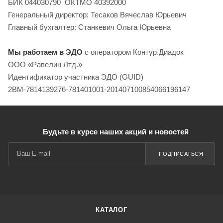
БИК 044030790 ОКТМО 40392000
Генеральный директор: Тесаков Вячеслав Юрьевич
Главный бухгалтер: Станкевич Ольга Юрьевна
Мы работаем в ЭДО
с оператором Контур.Диадок
ООО «Равелин Лтд.»
Идентификатор участника ЭДО (GUID)
2BM-7814139276-781401001-201407100854066196147
Будьте в курсе наших акций и новостей
ПОДПИСАТЬСЯ
КАТАЛОГ