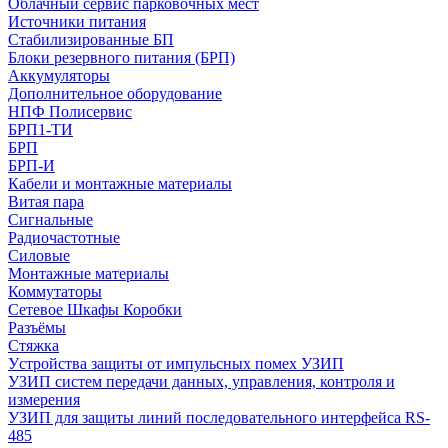
Облачный сервис парковочных мест
Источники питания
Стабилизированные БП
Блоки резервного питания (БРП)
Аккумуляторы
Дополнительное оборудование
НПФ Полисервис
БРП1-ТИ
БРП
БРП-И
Кабели и монтажные материалы
Витая пара
Сигнальные
Радиочастотные
Силовые
Монтажные материалы
Коммутаторы
Сетевое Шкафы Коробки
Разъёмы
Стяжка
Уcтройства защиты от импульсных помех УЗИП
УЗИП систем передачи данных, управления, контроля и
измерения
УЗИП для защиты линий последовательного интерфейса RS-
485