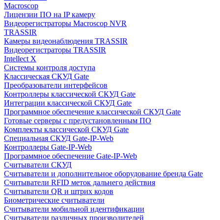
Macroscop
Лицензии ПО на IP камеру
Видеорегистраторы Macroscop NVR
TRASSIR
Камеры видеонаблюдения TRASSIR
Видеорегистраторы TRASSIR
Intellect X
Системы контроля доступа
Классическая СКУД Gate
Преобразователи интерфейсов
Контроллеры классической СКУД Gate
Интеграции классической СКУД Gate
Программное обеспечение классической СКУД Gate
Готовые серверы с предустановленным ПО
Комплекты классической СКУД Gate
Специальная СКУД Gate-IP-Web
Контроллеры Gate-IP-Web
Программное обеспечение Gate-IP-Web
Считыватели СКУД
Считыватели и дополнительное оборудование бренда Gate
Считыватели RFID меток дальнего действия
Считыватели QR и штрих кодов
Биометрические считыватели
Считыватели мобильной идентификации
Считыватели различных производителей