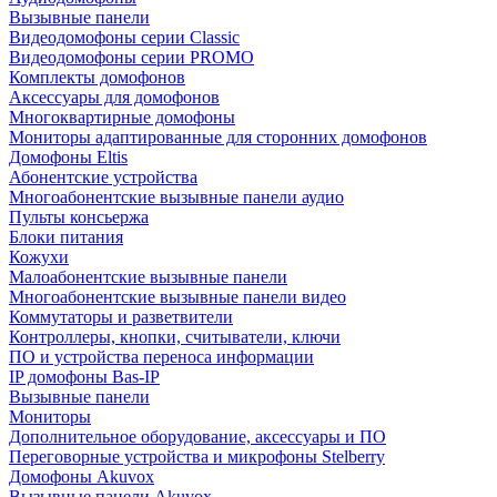
Вызывные панели
Видеодомофоны серии Classic
Видеодомофоны серии PROMO
Комплекты домофонов
Аксессуары для домофонов
Многоквартирные домофоны
Мониторы адаптированные для сторонних домофонов
Домофоны Eltis
Абонентские устройства
Многоабонентские вызывные панели аудио
Пульты консьержа
Блоки питания
Кожухи
Малоабонентские вызывные панели
Многоабонентские вызывные панели видео
Коммутаторы и разветвители
Контроллеры, кнопки, считыватели, ключи
ПО и устройства переноса информации
IP домофоны Bas-IP
Вызывные панели
Мониторы
Дополнительное оборудование, аксессуары и ПО
Переговорные устройства и микрофоны Stelberry
Домофоны Akuvox
Вызывные панели Akuvox