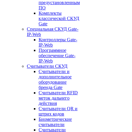
предустановленным
ПО
Комплекты
классической СКУД
Gate
Специальная СКУД Gate-
IP-Web
Контроллеры Gate-
IP-Web
Программное
обеспечение Gate-
IP-Web
Считыватели СКУД
Считыватели и
дополнительное
оборудование
бренда Gate
Считыватели RFID
меток дальнего
действия
Считыватели QR и
штрих кодов
Биометрические
считыватели
Считыватели