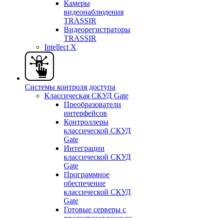
Камеры
видеонаблюдения
TRASSIR
Видеорегистраторы
TRASSIR
Intellect X
Системы контроля доступа
Классическая СКУД Gate
Преобразователи
интерфейсов
Контроллеры
классической СКУД
Gate
Интеграции
классической СКУД
Gate
Программное
обеспечение
классической СКУД
Gate
Готовые серверы с