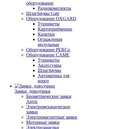
оборудование
Радиокомплекты
Шлагбаумы Gate
Оборудование OXGARD
Турникеты
Картоприёмники
Калитки
Ограждения
модульные
Оборудование PERCo
Оборудование CAME
Турникеты
Аксессуары
Шлагбаумы
Автоматика для
ворот
Замки, доводчики
Биометрические замки
Anviz
Электромеханические
замки
Электромагнитные замки
Моторные замки
Электрозащелки