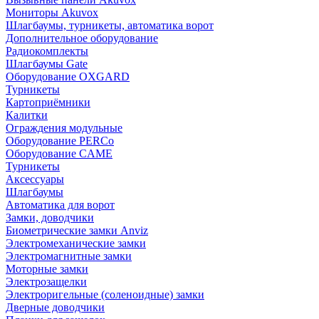
Мониторы Akuvox
Шлагбаумы, турникеты, автоматика ворот
Дополнительное оборудование
Радиокомплекты
Шлагбаумы Gate
Оборудование OXGARD
Турникеты
Картоприёмники
Калитки
Ограждения модульные
Оборудование PERCo
Оборудование CAME
Турникеты
Аксессуары
Шлагбаумы
Автоматика для ворот
Замки, доводчики
Биометрические замки Anviz
Электромеханические замки
Электромагнитные замки
Моторные замки
Электрозащелки
Электроригельные (cоленоидные) замки
Дверные доводчики