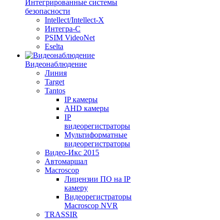
Интегрированные системы
безопасности
Intellect/Intellect-X
Интегра-С
PSIM VideoNet
Eselta
Видеонаблюдение
Линия
Target
Tantos
IP камеры
AHD камеры
IP
видеорегистраторы
Мультиформатные
видеорегистраторы
Видео-Икс 2015
Автомаршал
Macroscop
Лицензии ПО на IP
камеру
Видеорегистраторы
Macroscop NVR
TRASSIR