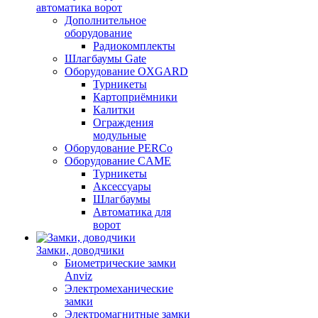
автоматика ворот
Дополнительное
оборудование
Радиокомплекты
Шлагбаумы Gate
Оборудование OXGARD
Турникеты
Картоприёмники
Калитки
Ограждения
модульные
Оборудование PERCo
Оборудование CAME
Турникеты
Аксессуары
Шлагбаумы
Автоматика для
ворот
Замки, доводчики
Биометрические замки
Anviz
Электромеханические
замки
Электромагнитные замки