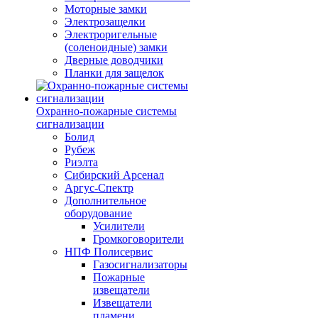
Моторные замки
Электрозащелки
Электроригельные
(cоленоидные) замки
Дверные доводчики
Планки для защелок
Охранно-пожарные системы
сигнализации
Болид
Рубеж
Риэлта
Сибирский Арсенал
Аргус-Спектр
Дополнительное
оборудование
Усилители
Громкоговорители
НПФ Полисервис
Газосигнализаторы
Пожарные
извещатели
Извещатели
пламени