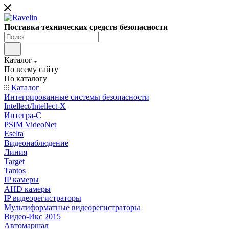
Поставка технических средств безопасности
Каталог
По всему сайту
По каталогу
Каталог
Интегрированные системы безопасности
Intellect/Intellect-X
Интегра-С
PSIM VideoNet
Eselta
Видеонаблюдение
Линия
Target
Tantos
IP камеры
AHD камеры
IP видеорегистраторы
Мультиформатные видеорегистраторы
Видео-Икс 2015
Автомаршал