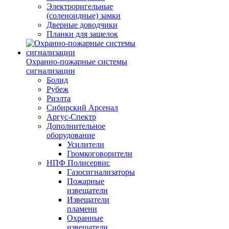
Электроригельные
(cоленоидные) замки
Дверные доводчики
Планки для защелок
Охранно-пожарные системы
сигнализации
Болид
Рубеж
Риэлта
Сибирский Арсенал
Аргус-Спектр
Дополнительное
оборудование
Усилители
Громкоговорители
НПФ Полисервис
Газосигнализаторы
Пожарные
извещатели
Извещатели
пламени
Охранные
извещатели