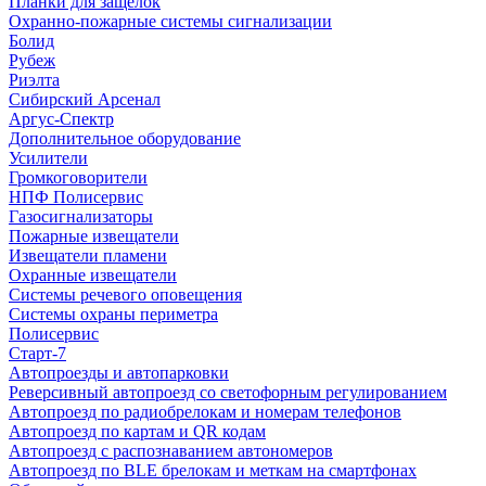
Планки для защелок
Охранно-пожарные системы сигнализации
Болид
Рубеж
Риэлта
Сибирский Арсенал
Аргус-Спектр
Дополнительное оборудование
Усилители
Громкоговорители
НПФ Полисервис
Газосигнализаторы
Пожарные извещатели
Извещатели пламени
Охранные извещатели
Системы речевого оповещения
Системы охраны периметра
Полисервис
Старт-7
Автопроезды и автопарковки
Реверсивный автопроезд со светофорным регулированием
Автопроезд по радиобрелокам и номерам телефонов
Автопроезд по картам и QR кодам
Автопроезд с распознаванием автономеров
Автопроезд по BLE брелокам и меткам на смартфонах