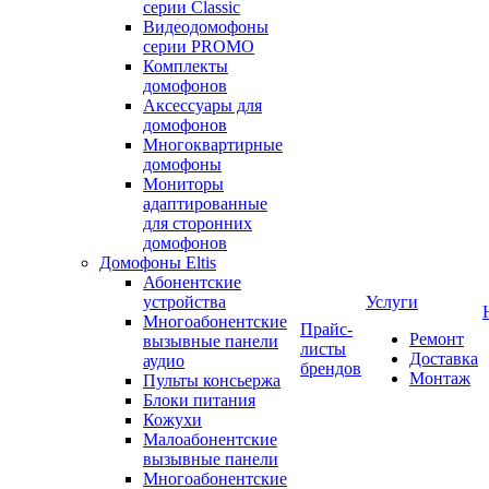
серии Classic
Видеодомофоны
серии PROMO
Комплекты
домофонов
Аксессуары для
домофонов
Многоквартирные
домофоны
Мониторы
адаптированные
для сторонних
домофонов
Домофоны Eltis
Абонентские
устройства
Услуги
Многоабонентские
Прайс-
Ремонт
вызывные панели
листы
Доставка
аудио
брендов
Монтаж
Пульты консьержа
Блоки питания
Кожухи
Малоабонентские
вызывные панели
Многоабонентские