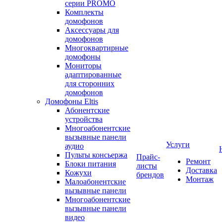
серии PROMO
Комплекты
домофонов
Аксессуары для
домофонов
Многоквартирные
домофоны
Мониторы
адаптированные
для сторонних
домофонов
Домофоны Eltis
Абонентские
устройства
Многоабонентские
вызывные панели
Услуги
аудио
Пульты консьержа
Прайс-
Ремонт
Блоки питания
листы
Доставка
Кожухи
брендов
Монтаж
Малоабонентские
вызывные панели
Многоабонентские
вызывные панели
видео