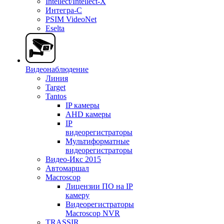
Intellect/Intellect-X
Интегра-С
PSIM VideoNet
Eselta
Видеонаблюдение
Линия
Target
Tantos
IP камеры
AHD камеры
IP
видеорегистраторы
Мультиформатные
видеорегистраторы
Видео-Икс 2015
Автомаршал
Macroscop
Лицензии ПО на IP
камеру
Видеорегистраторы
Macroscop NVR
TRASSIR