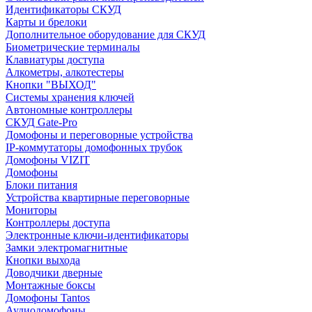
Идентификаторы СКУД
Карты и брелоки
Дополнительное оборудование для СКУД
Биометрические терминалы
Клавиатуры доступа
Алкометры, алкотестеры
Кнопки "ВЫХОД"
Системы хранения ключей
Автономные контроллеры
СКУД Gate-Pro
Домофоны и переговорные устройства
IP-коммутаторы домофонных трубок
Домофоны VIZIT
Домофоны
Блоки питания
Устройства квартирные переговорные
Мониторы
Контроллеры доступа
Электронные ключи-идентификаторы
Замки электромагнитные
Кнопки выхода
Доводчики дверные
Монтажные боксы
Домофоны Tantos
Аудиодомофоны