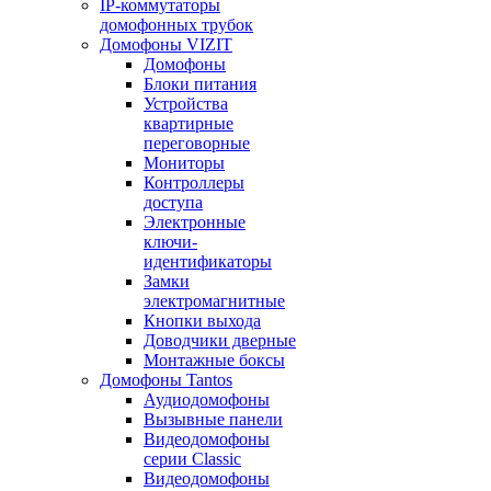
IP-коммутаторы
домофонных трубок
Домофоны VIZIT
Домофоны
Блоки питания
Устройства
квартирные
переговорные
Мониторы
Контроллеры
доступа
Электронные
ключи-
идентификаторы
Замки
электромагнитные
Кнопки выхода
Доводчики дверные
Монтажные боксы
Домофоны Tantos
Аудиодомофоны
Вызывные панели
Видеодомофоны
серии Classic
Видеодомофоны