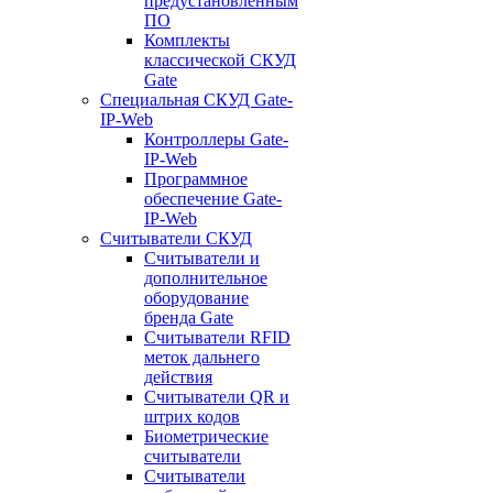
предустановленным
ПО
Комплекты
классической СКУД
Gate
Специальная СКУД Gate-
IP-Web
Контроллеры Gate-
IP-Web
Программное
обеспечение Gate-
IP-Web
Считыватели СКУД
Считыватели и
дополнительное
оборудование
бренда Gate
Считыватели RFID
меток дальнего
действия
Считыватели QR и
штрих кодов
Биометрические
считыватели
Считыватели