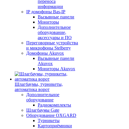
переноса
информации
IP домофоны Bas-IP
Вызывные панели
Мониторы
Дополнительное
оборудование,
аксессуары и ПО
Переговорные устройства
и микрофоны Stelberry
Домофоны Akuvox
Вызывные панели
Akuvox
Мониторы Akuvox
Шлагбаумы, турникеты,
автоматика ворот
Дополнительное
оборудование
Радиокомплекты
Шлагбаумы Gate
Оборудование OXGARD
Турникеты
Картоприёмники