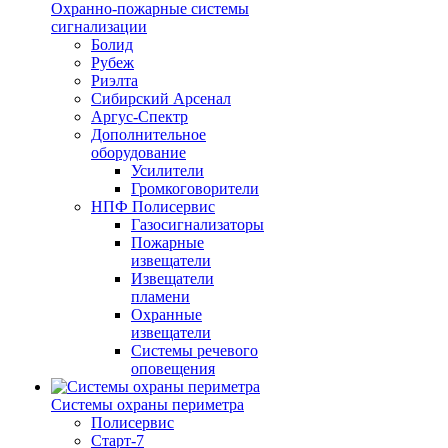
Охранно-пожарные системы
сигнализации
Болид
Рубеж
Риэлта
Сибирский Арсенал
Аргус-Спектр
Дополнительное
оборудование
Усилители
Громкоговорители
НПФ Полисервис
Газосигнализаторы
Пожарные
извещатели
Извещатели
пламени
Охранные
извещатели
Системы речевого
оповещения
Системы охраны периметра
Полисервис
Старт-7