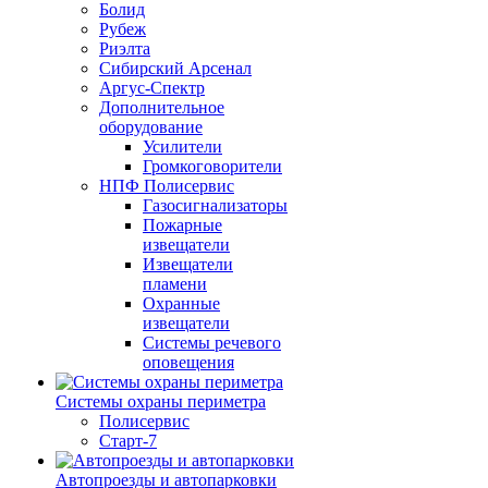
Болид
Рубеж
Риэлта
Сибирский Арсенал
Аргус-Спектр
Дополнительное
оборудование
Усилители
Громкоговорители
НПФ Полисервис
Газосигнализаторы
Пожарные
извещатели
Извещатели
пламени
Охранные
извещатели
Системы речевого
оповещения
Системы охраны периметра
Полисервис
Старт-7
Автопроезды и автопарковки