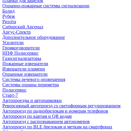
Планки для защелок
Охранно-пожарные системы сигнализации
Болид
Рубеж
Риэлта
Сибирский Арсенал
Аргус-Спектр
Дополнительное оборудование
Усилители
Громкоговорители
НПФ Полисервис
Газосигнализаторы
Пожарные извещатели
Извещатели пламени
Охранные извещатели
Системы речевого оповещения
Системы охраны периметра
Полисервис
Старт-7
Автопроезды и автопарковки
Реверсивный автопроезд со светофорным регулированием
Автопроезд по радиобрелокам и номерам телефонов
Автопроезд по картам и QR кодам
Автопроезд с распознаванием автономеров
Автопроезд по BLE брелокам и меткам на смартфонах