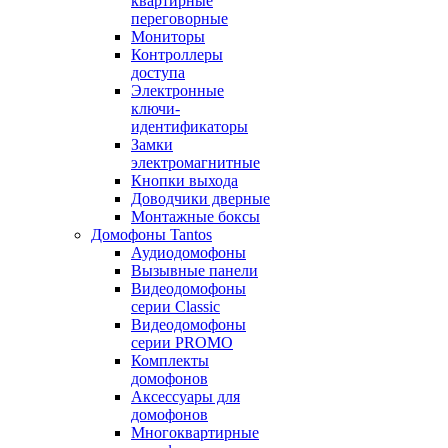
квартирные
переговорные
Мониторы
Контроллеры
доступа
Электронные
ключи-
идентификаторы
Замки
электромагнитные
Кнопки выхода
Доводчики дверные
Монтажные боксы
Домофоны Tantos
Аудиодомофоны
Вызывные панели
Видеодомофоны
серии Classic
Видеодомофоны
серии PROMO
Комплекты
домофонов
Аксессуары для
домофонов
Многоквартирные