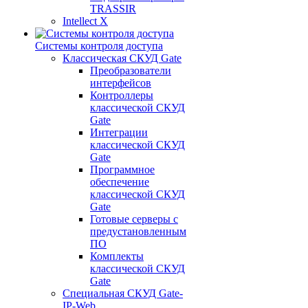
TRASSIR
Intellect X
Системы контроля доступа
Классическая СКУД Gate
Преобразователи
интерфейсов
Контроллеры
классической СКУД
Gate
Интеграции
классической СКУД
Gate
Программное
обеспечение
классической СКУД
Gate
Готовые серверы с
предустановленным
ПО
Комплекты
классической СКУД
Gate
Специальная СКУД Gate-
IP-Web