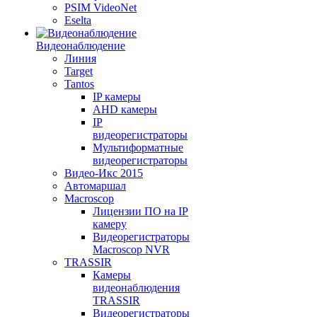
PSIM VideoNet
Eselta
Видеонаблюдение
Линия
Target
Tantos
IP камеры
AHD камеры
IP
видеорегистраторы
Мультиформатные
видеорегистраторы
Видео-Икс 2015
Автомаршал
Macroscop
Лицензии ПО на IP
камеру
Видеорегистраторы
Macroscop NVR
TRASSIR
Камеры
видеонаблюдения
TRASSIR
Видеорегистраторы