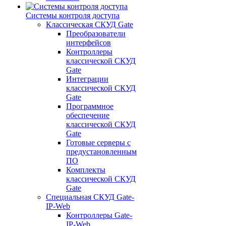
Системы контроля доступа
Классическая СКУД Gate
Преобразователи
интерфейсов
Контроллеры
классической СКУД
Gate
Интеграции
классической СКУД
Gate
Программное
обеспечение
классической СКУД
Gate
Готовые серверы с
предустановленным
ПО
Комплекты
классической СКУД
Gate
Специальная СКУД Gate-
IP-Web
Контроллеры Gate-
IP-Web