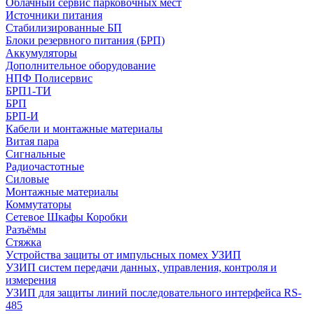
Облачный сервис парковочных мест
Источники питания
Стабилизированные БП
Блоки резервного питания (БРП)
Аккумуляторы
Дополнительное оборудование
НПФ Полисервис
БРП1-ТИ
БРП
БРП-И
Кабели и монтажные материалы
Витая пара
Сигнальные
Радиочастотные
Силовые
Монтажные материалы
Коммутаторы
Сетевое Шкафы Коробки
Разъёмы
Стяжка
Уcтройства защиты от импульсных помех УЗИП
УЗИП систем передачи данных, управления, контроля и
измерения
УЗИП для защиты линий последовательного интерфейса RS-
485