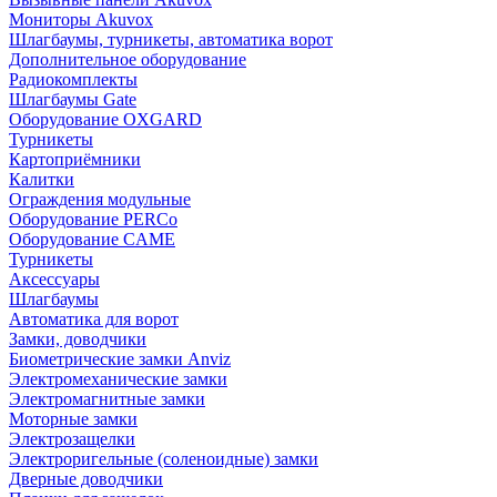
Мониторы Akuvox
Шлагбаумы, турникеты, автоматика ворот
Дополнительное оборудование
Радиокомплекты
Шлагбаумы Gate
Оборудование OXGARD
Турникеты
Картоприёмники
Калитки
Ограждения модульные
Оборудование PERCo
Оборудование CAME
Турникеты
Аксессуары
Шлагбаумы
Автоматика для ворот
Замки, доводчики
Биометрические замки Anviz
Электромеханические замки
Электромагнитные замки
Моторные замки
Электрозащелки
Электроригельные (cоленоидные) замки
Дверные доводчики