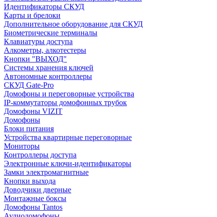
Идентификаторы СКУД
Карты и брелоки
Дополнительное оборудование для СКУД
Биометрические терминалы
Клавиатуры доступа
Алкометры, алкотестеры
Кнопки "ВЫХОД"
Системы хранения ключей
Автономные контроллеры
СКУД Gate-Pro
Домофоны и переговорные устройства
IP-коммутаторы домофонных трубок
Домофоны VIZIT
Домофоны
Блоки питания
Устройства квартирные переговорные
Мониторы
Контроллеры доступа
Электронные ключи-идентификаторы
Замки электромагнитные
Кнопки выхода
Доводчики дверные
Монтажные боксы
Домофоны Tantos
Аудиодомофоны