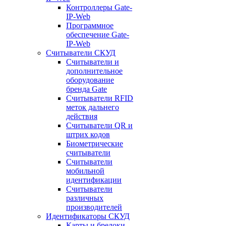
Контроллеры Gate-
IP-Web
Программное
обеспечение Gate-
IP-Web
Считыватели СКУД
Считыватели и
дополнительное
оборудование
бренда Gate
Считыватели RFID
меток дальнего
действия
Считыватели QR и
штрих кодов
Биометрические
считыватели
Считыватели
мобильной
идентификации
Считыватели
различных
производителей
Идентификаторы СКУД
Карты и брелоки