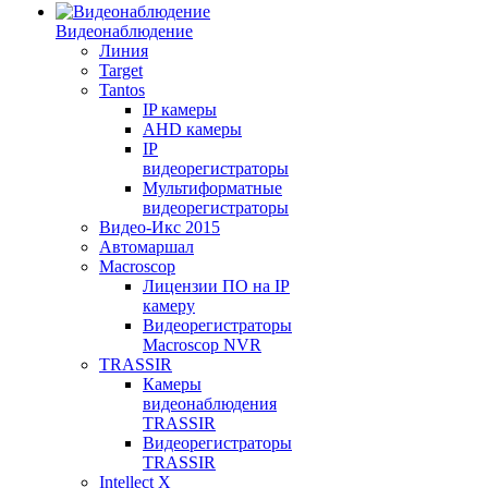
Видеонаблюдение
Линия
Target
Tantos
IP камеры
AHD камеры
IP
видеорегистраторы
Мультиформатные
видеорегистраторы
Видео-Икс 2015
Автомаршал
Macroscop
Лицензии ПО на IP
камеру
Видеорегистраторы
Macroscop NVR
TRASSIR
Камеры
видеонаблюдения
TRASSIR
Видеорегистраторы
TRASSIR
Intellect X