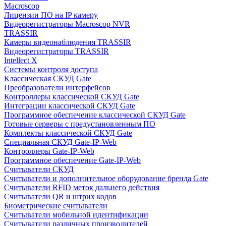
Macroscop
Лицензии ПО на IP камеру
Видеорегистраторы Macroscop NVR
TRASSIR
Камеры видеонаблюдения TRASSIR
Видеорегистраторы TRASSIR
Intellect X
Системы контроля доступа
Классическая СКУД Gate
Преобразователи интерфейсов
Контроллеры классической СКУД Gate
Интеграции классической СКУД Gate
Программное обеспечение классической СКУД Gate
Готовые серверы с предустановленным ПО
Комплекты классической СКУД Gate
Специальная СКУД Gate-IP-Web
Контроллеры Gate-IP-Web
Программное обеспечение Gate-IP-Web
Считыватели СКУД
Считыватели и дополнительное оборудование бренда Gate
Считыватели RFID меток дальнего действия
Считыватели QR и штрих кодов
Биометрические считыватели
Считыватели мобильной идентификации
Считыватели различных производителей