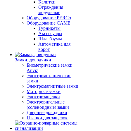
Калитки
Ограждения
модульные
Оборудование PERCo
Оборудование CAME
Турникеты
Аксессуары
Шлагбаумы
Автоматика для
ворот
Замки, доводчики
Биометрические замки
Anviz
Электромеханические
замки
Электромагнитные замки
Моторные замки
Электрозащелки
Электроригельные
(cоленоидные) замки
Дверные доводчики
Планки для защелок