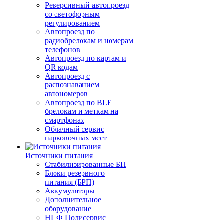
Реверсивный автопроезд
со светофорным
регулированием
Автопроезд по
радиобрелокам и номерам
телефонов
Автопроезд по картам и
QR кодам
Автопроезд с
распознаванием
автономеров
Автопроезд по BLE
брелокам и меткам на
смартфонах
Облачный сервис
парковочных мест
Источники питания
Стабилизированные БП
Блоки резервного
питания (БРП)
Аккумуляторы
Дополнительное
оборудование
НПФ Полисервис