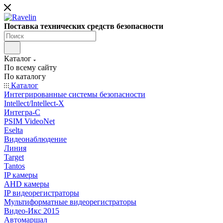
Поставка технических средств безопасности
Каталог
По всему сайту
По каталогу
Каталог
Интегрированные системы безопасности
Intellect/Intellect-X
Интегра-С
PSIM VideoNet
Eselta
Видеонаблюдение
Линия
Target
Tantos
IP камеры
AHD камеры
IP видеорегистраторы
Мультиформатные видеорегистраторы
Видео-Икс 2015
Автомаршал