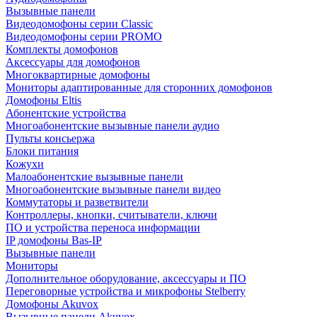
Вызывные панели
Видеодомофоны серии Classic
Видеодомофоны серии PROMO
Комплекты домофонов
Аксессуары для домофонов
Многоквартирные домофоны
Мониторы адаптированные для сторонних домофонов
Домофоны Eltis
Абонентские устройства
Многоабонентские вызывные панели аудио
Пульты консьержа
Блоки питания
Кожухи
Малоабонентские вызывные панели
Многоабонентские вызывные панели видео
Коммутаторы и разветвители
Контроллеры, кнопки, считыватели, ключи
ПО и устройства переноса информации
IP домофоны Bas-IP
Вызывные панели
Мониторы
Дополнительное оборудование, аксессуары и ПО
Переговорные устройства и микрофоны Stelberry
Домофоны Akuvox
Вызывные панели Akuvox