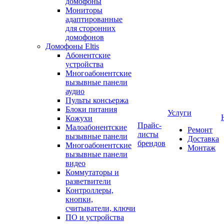
домофоны
Мониторы
адаптированные
для сторонних
домофонов
Домофоны Eltis
Абонентские
устройства
Многоабонентские
вызывные панели
аудио
Пульты консьержа
Блоки питания
Услуги
Кожухи
Прайс-
Малоабонентские
Ремонт
листы
вызывные панели
Доставка
брендов
Многоабонентские
Монтаж
вызывные панели
видео
Коммутаторы и
разветвители
Контроллеры,
кнопки,
считыватели, ключи
ПО и устройства