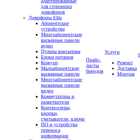
адаптированные
для сторонних
домофонов
Домофоны Eltis
Абонентские
устройства
Многоабонентские
вызывные панели
аудио
Пульты консьержа
Услуги
Блоки питания
Прайс-
Кожухи
Ремонт
листы
Малоабонентские
Доставка
брендов
вызывные панели
Монтаж
Многоабонентские
вызывные панели
видео
Коммутаторы и
разветвители
Контроллеры,
кнопки,
считыватели, ключи
ПО и устройства
переноса
информации