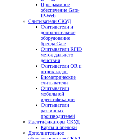
Программное
обеспечение Gate-
IP-Web
Считыватели СКУД
Считыватели и
дополнительное
оборудование
бренда Gate
Считыватели RFID
меток дальнего
действия
Считыватели QR и
штрих кодов
Биометрические
считыватели
Считыватели
мобильной
идентификации
Считыватели
различных
производителей
Идентификаторы СКУД
Карты и брелоки
Дополнительное
оборудование для СКУД