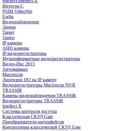
Intellect/Intellect-X
Интегра-С
PSIM VideoNet
Eselta
Видеонаблюдение
Линия
Target
Tantos
IP камеры
AHD камеры
IP видеорегистраторы
Мультиформатные видеорегистраторы
Видео-Икс 2015
Автомаршал
Macroscop
Лицензии ПО на IP камеру
Видеорегистраторы Macroscop NVR
TRASSIR
Камеры видеонаблюдения TRASSIR
Видеорегистраторы TRASSIR
Intellect X
Системы контроля доступа
Классическая СКУД Gate
Преобразователи интерфейсов
Контроллеры классической СКУД Gate