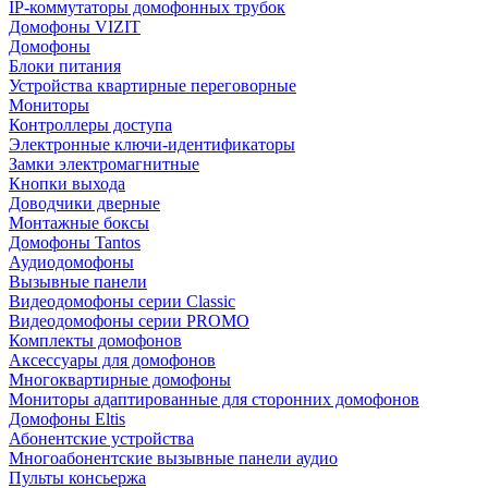
IP-коммутаторы домофонных трубок
Домофоны VIZIT
Домофоны
Блоки питания
Устройства квартирные переговорные
Мониторы
Контроллеры доступа
Электронные ключи-идентификаторы
Замки электромагнитные
Кнопки выхода
Доводчики дверные
Монтажные боксы
Домофоны Tantos
Аудиодомофоны
Вызывные панели
Видеодомофоны серии Classic
Видеодомофоны серии PROMO
Комплекты домофонов
Аксессуары для домофонов
Многоквартирные домофоны
Мониторы адаптированные для сторонних домофонов
Домофоны Eltis
Абонентские устройства
Многоабонентские вызывные панели аудио
Пульты консьержа