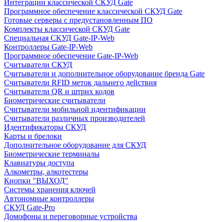
Интеграции классической СКУД Gate
Программное обеспечение классической СКУД Gate
Готовые серверы с предустановленным ПО
Комплекты классической СКУД Gate
Специальная СКУД Gate-IP-Web
Контроллеры Gate-IP-Web
Программное обеспечение Gate-IP-Web
Считыватели СКУД
Считыватели и дополнительное оборудование бренда Gate
Считыватели RFID меток дальнего действия
Считыватели QR и штрих кодов
Биометрические считыватели
Считыватели мобильной идентификации
Считыватели различных производителей
Идентификаторы СКУД
Карты и брелоки
Дополнительное оборудование для СКУД
Биометрические терминалы
Клавиатуры доступа
Алкометры, алкотестеры
Кнопки "ВЫХОД"
Системы хранения ключей
Автономные контроллеры
СКУД Gate-Pro
Домофоны и переговорные устройства