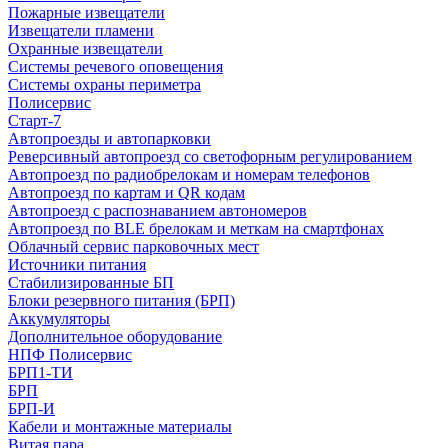
Пожарные извещатели
Извещатели пламени
Охранные извещатели
Системы речевого оповещения
Системы охраны периметра
Полисервис
Старт-7
Автопроезды и автопарковки
Реверсивный автопроезд со светофорным регулированием
Автопроезд по радиобрелокам и номерам телефонов
Автопроезд по картам и QR кодам
Автопроезд с распознаванием автономеров
Автопроезд по BLE брелокам и меткам на смартфонах
Облачный сервис парковочных мест
Источники питания
Стабилизированные БП
Блоки резервного питания (БРП)
Аккумуляторы
Дополнительное оборудование
НПФ Полисервис
БРП1-ТИ
БРП
БРП-И
Кабели и монтажные материалы
Витая пара