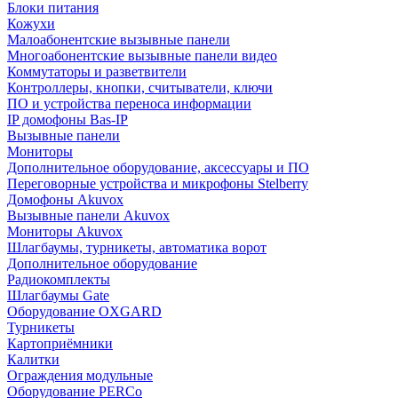
Блоки питания
Кожухи
Малоабонентские вызывные панели
Многоабонентские вызывные панели видео
Коммутаторы и разветвители
Контроллеры, кнопки, считыватели, ключи
ПО и устройства переноса информации
IP домофоны Bas-IP
Вызывные панели
Мониторы
Дополнительное оборудование, аксессуары и ПО
Переговорные устройства и микрофоны Stelberry
Домофоны Akuvox
Вызывные панели Akuvox
Мониторы Akuvox
Шлагбаумы, турникеты, автоматика ворот
Дополнительное оборудование
Радиокомплекты
Шлагбаумы Gate
Оборудование OXGARD
Турникеты
Картоприёмники
Калитки
Ограждения модульные
Оборудование PERCo