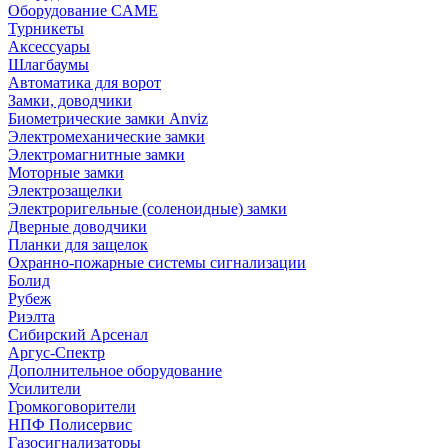
Оборудование CAME
Турникеты
Аксессуары
Шлагбаумы
Автоматика для ворот
Замки, доводчики
Биометрические замки Anviz
Электромеханические замки
Электромагнитные замки
Моторные замки
Электрозащелки
Электроригельные (cоленоидные) замки
Дверные доводчики
Планки для защелок
Охранно-пожарные системы сигнализации
Болид
Рубеж
Риэлта
Сибирский Арсенал
Аргус-Спектр
Дополнительное оборудование
Усилители
Громкоговорители
НПФ Полисервис
Газосигнализаторы