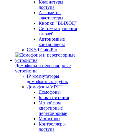
Клавиатуры
доступа
Алкометры,
алкотестеры
Кнопки "ВЫХОД"
Системы хранения
ключей
Автономные
контроллеры
СКУД Gate-Pro
Домофоны и переговорные
устройства
IP-коммутаторы
домофонных трубок
Домофоны VIZIT
Домофоны
Блоки питания
Устройства
квартирные
переговорные
Мониторы
Контроллеры
доступа