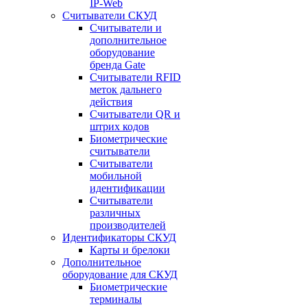
IP-Web
Считыватели СКУД
Считыватели и
дополнительное
оборудование
бренда Gate
Считыватели RFID
меток дальнего
действия
Считыватели QR и
штрих кодов
Биометрические
считыватели
Считыватели
мобильной
идентификации
Считыватели
различных
производителей
Идентификаторы СКУД
Карты и брелоки
Дополнительное
оборудование для СКУД
Биометрические
терминалы