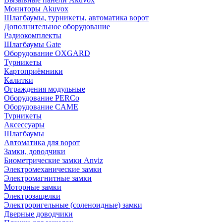
Мониторы Akuvox
Шлагбаумы, турникеты, автоматика ворот
Дополнительное оборудование
Радиокомплекты
Шлагбаумы Gate
Оборудование OXGARD
Турникеты
Картоприёмники
Калитки
Ограждения модульные
Оборудование PERCo
Оборудование CAME
Турникеты
Аксессуары
Шлагбаумы
Автоматика для ворот
Замки, доводчики
Биометрические замки Anviz
Электромеханические замки
Электромагнитные замки
Моторные замки
Электрозащелки
Электроригельные (cоленоидные) замки
Дверные доводчики