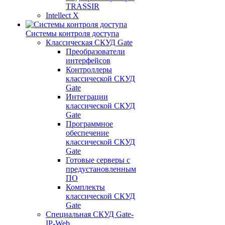
TRASSIR
Intellect X
Системы контроля доступа
Классическая СКУД Gate
Преобразователи
интерфейсов
Контроллеры
классической СКУД
Gate
Интеграции
классической СКУД
Gate
Программное
обеспечение
классической СКУД
Gate
Готовые серверы с
предустановленным
ПО
Комплекты
классической СКУД
Gate
Специальная СКУД Gate-
IP-Web