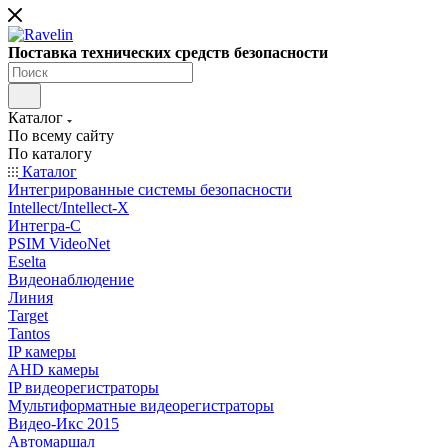
Поставка технических средств безопасности
Каталог
По всему сайту
По каталогу
Каталог
Интегрированные системы безопасности
Intellect/Intellect-X
Интегра-С
PSIM VideoNet
Eselta
Видеонаблюдение
Линия
Target
Tantos
IP камеры
AHD камеры
IP видеорегистраторы
Мультиформатные видеорегистраторы
Видео-Икс 2015
Автомаршал