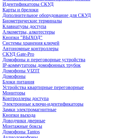
Идентификаторы СКУД
Карты и брелоки
Дополнительное оборудование для СКУД
Биометрические терминалы
Клавиатуры доступа
Алкометры, алкотестеры
Кнопки "ВЫХОД"
Системы хранения ключей
Автономные контроллеры
СКУД Gate-Pro
Домофоны и переговорные устройства
IP-коммутаторы домофонных трубок
Домофоны VIZIT
Домофоны
Блоки питания
Устройства квартирные переговорные
Мониторы
Контроллеры доступа
Электронные ключи-идентификаторы
Замки электромагнитные
Кнопки выхода
Доводчики дверные
Монтажные боксы
Домофоны Tantos
Аудиодомофоны