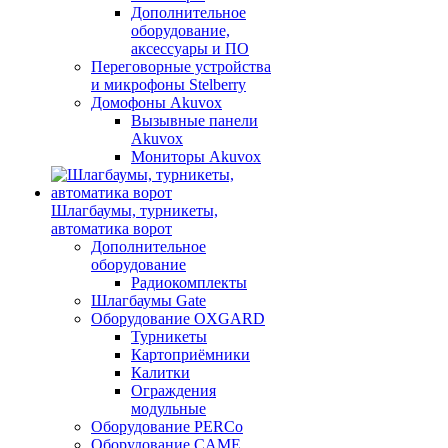
Дополнительное
оборудование,
аксессуары и ПО
Переговорные устройства
и микрофоны Stelberry
Домофоны Akuvox
Вызывные панели
Akuvox
Мониторы Akuvox
Шлагбаумы, турникеты,
автоматика ворот
Дополнительное
оборудование
Радиокомплекты
Шлагбаумы Gate
Оборудование OXGARD
Турникеты
Картоприёмники
Калитки
Ограждения
модульные
Оборудование PERCo
Оборудование CAME