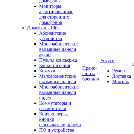
домофоны
Мониторы
адаптированные
для сторонних
домофонов
Домофоны Eltis
Абонентские
устройства
Многоабонентские
вызывные панели
аудио
Пульты консьержа
Услуги
Блоки питания
Прайс-
Кожухи
Ремонт
листы
Малоабонентские
Доставка
брендов
вызывные панели
Монтаж
Многоабонентские
вызывные панели
видео
Коммутаторы и
разветвители
Контроллеры,
кнопки,
считыватели, ключи
ПО и устройства