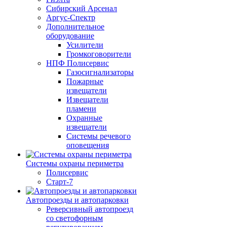
Сибирский Арсенал
Аргус-Спектр
Дополнительное
оборудование
Усилители
Громкоговорители
НПФ Полисервис
Газосигнализаторы
Пожарные
извещатели
Извещатели
пламени
Охранные
извещатели
Системы речевого
оповещения
Системы охраны периметра
Полисервис
Старт-7
Автопроезды и автопарковки
Реверсивный автопроезд
со светофорным