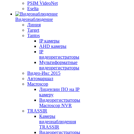
PSIM VideoNet
Eselta
Видеонаблюдение
Линия
Target
Tantos
IP камеры
AHD камеры
IP
видеорегистраторы
Мультиформатные
видеорегистраторы
Видео-Икс 2015
Автомаршал
Macroscop
Лицензии ПО на IP
камеру
Видеорегистраторы
Macroscop NVR
TRASSIR
Камеры
видеонаблюдения
TRASSIR
Видеорегистраторы