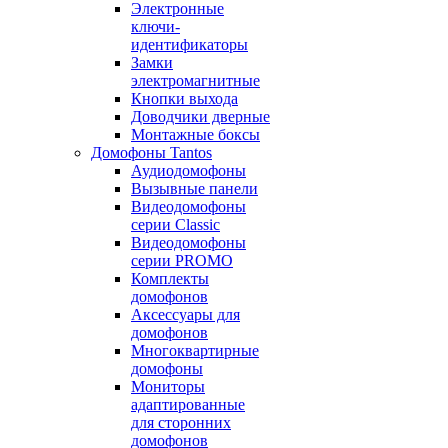
Электронные
ключи-
идентификаторы
Замки
электромагнитные
Кнопки выхода
Доводчики дверные
Монтажные боксы
Домофоны Tantos
Аудиодомофоны
Вызывные панели
Видеодомофоны
серии Classic
Видеодомофоны
серии PROMO
Комплекты
домофонов
Аксессуары для
домофонов
Многоквартирные
домофоны
Мониторы
адаптированные
для сторонних
домофонов