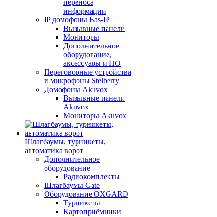
переноса
информации
IP домофоны Bas-IP
Вызывные панели
Мониторы
Дополнительное
оборудование,
аксессуары и ПО
Переговорные устройства
и микрофоны Stelberry
Домофоны Akuvox
Вызывные панели
Akuvox
Мониторы Akuvox
Шлагбаумы, турникеты,
автоматика ворот
Дополнительное
оборудование
Радиокомплекты
Шлагбаумы Gate
Оборудование OXGARD
Турникеты
Картоприёмники