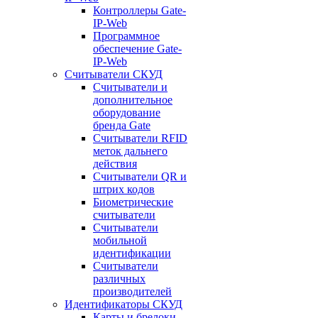
Контроллеры Gate-
IP-Web
Программное
обеспечение Gate-
IP-Web
Считыватели СКУД
Считыватели и
дополнительное
оборудование
бренда Gate
Считыватели RFID
меток дальнего
действия
Считыватели QR и
штрих кодов
Биометрические
считыватели
Считыватели
мобильной
идентификации
Считыватели
различных
производителей
Идентификаторы СКУД
Карты и брелоки