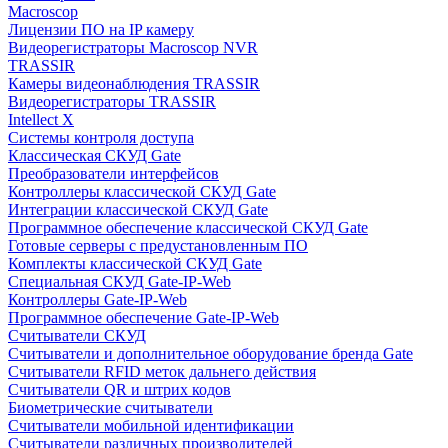
Macroscop
Лицензии ПО на IP камеру
Видеорегистраторы Macroscop NVR
TRASSIR
Камеры видеонаблюдения TRASSIR
Видеорегистраторы TRASSIR
Intellect X
Системы контроля доступа
Классическая СКУД Gate
Преобразователи интерфейсов
Контроллеры классической СКУД Gate
Интеграции классической СКУД Gate
Программное обеспечение классической СКУД Gate
Готовые серверы с предустановленным ПО
Комплекты классической СКУД Gate
Специальная СКУД Gate-IP-Web
Контроллеры Gate-IP-Web
Программное обеспечение Gate-IP-Web
Считыватели СКУД
Считыватели и дополнительное оборудование бренда Gate
Считыватели RFID меток дальнего действия
Считыватели QR и штрих кодов
Биометрические считыватели
Считыватели мобильной идентификации
Считыватели различных производителей