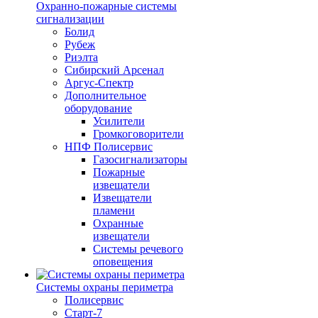
Охранно-пожарные системы
сигнализации
Болид
Рубеж
Риэлта
Сибирский Арсенал
Аргус-Спектр
Дополнительное
оборудование
Усилители
Громкоговорители
НПФ Полисервис
Газосигнализаторы
Пожарные
извещатели
Извещатели
пламени
Охранные
извещатели
Системы речевого
оповещения
Системы охраны периметра
Полисервис
Старт-7