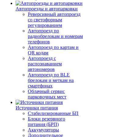
Автопроезды и автопарковки
Реверсивный автопроезд
со светофорным
регулированием
Автопроезд по
радиобрелокам и номерам
телефонов
Автопроезд по картам и
QR кодам
Автопроезд с
распознаванием
автономеров
Автопроезд по BLE
брелокам и меткам на
смартфонах
Облачный сервис
парковочных мест
Источники питания
Стабилизированные БП
Блоки резервного
питания (БРП)
Аккумуляторы
Дополнительное