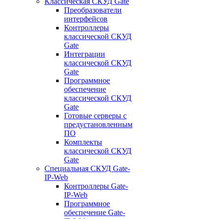
Классическая СКУД Gate
Преобразователи
интерфейсов
Контроллеры
классической СКУД
Gate
Интеграции
классической СКУД
Gate
Программное
обеспечение
классической СКУД
Gate
Готовые серверы с
предустановленным
ПО
Комплекты
классической СКУД
Gate
Специальная СКУД Gate-
IP-Web
Контроллеры Gate-
IP-Web
Программное
обеспечение Gate-