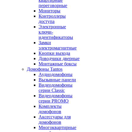
квартирные
переговорные
Мониторы
Контроллеры
доступа
Электронные
ключи-
идентификаторы
Замки
электромагнитные
Кнопки выхода
Доводчики дверные
Монтажные боксы
Домофоны Tantos
Аудиодомофоны
Вызывные панели
Видеодомофоны
серии Classic
Видеодомофоны
серии PROMO
Комплекты
домофонов
Аксессуары для
домофонов
Многоквартирные