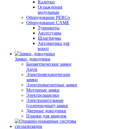
Калитки
Ограждения
модульные
Оборудование PERCo
Оборудование CAME
Турникеты
Аксессуары
Шлагбаумы
Автоматика для
ворот
Замки, доводчики
Биометрические замки
Anviz
Электромеханические
замки
Электромагнитные замки
Моторные замки
Электрозащелки
Электроригельные
(cоленоидные) замки
Дверные доводчики
Планки для защелок