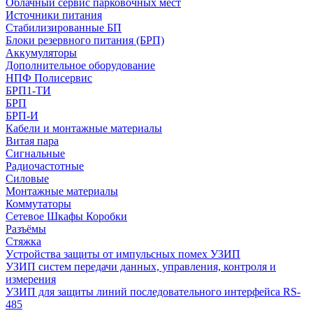
Облачный сервис парковочных мест
Источники питания
Стабилизированные БП
Блоки резервного питания (БРП)
Аккумуляторы
Дополнительное оборудование
НПФ Полисервис
БРП1-ТИ
БРП
БРП-И
Кабели и монтажные материалы
Витая пара
Сигнальные
Радиочастотные
Силовые
Монтажные материалы
Коммутаторы
Сетевое Шкафы Коробки
Разъёмы
Стяжка
Уcтройства защиты от импульсных помех УЗИП
УЗИП систем передачи данных, управления, контроля и
измерения
УЗИП для защиты линий последовательного интерфейса RS-
485