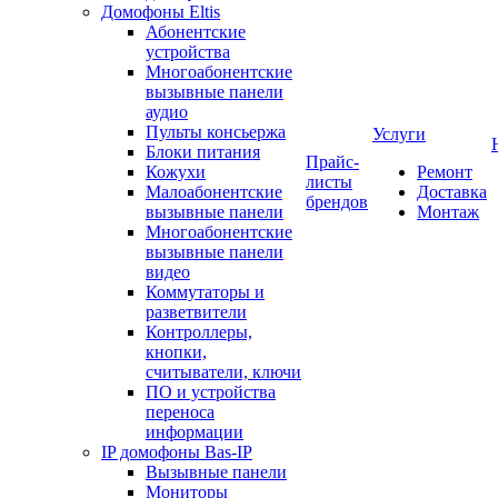
Домофоны Eltis
Абонентские
устройства
Многоабонентские
вызывные панели
аудио
Пульты консьержа
Услуги
Блоки питания
Прайс-
Кожухи
Ремонт
листы
Малоабонентские
Доставка
брендов
вызывные панели
Монтаж
Многоабонентские
вызывные панели
видео
Коммутаторы и
разветвители
Контроллеры,
кнопки,
считыватели, ключи
ПО и устройства
переноса
информации
IP домофоны Bas-IP
Вызывные панели
Мониторы