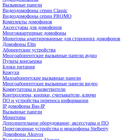
Вызывные панели
Видеодомофоны серии Classic
Видеодомофоны серии PROMO
Комплекты домофонов
Аксессуары для домофонов
Многоквартирные домофоны
Мониторы адаптированные для сторонних домофонов
Домофоны Eltis
Абонентские устройства
Многоабонентские вызывные панели аудио
Пульты консьержа
Блоки питания
Кожухи
Малоабонентские вызывные панели
Многоабонентские вызывные панели видео
Коммутаторы и разветвители
Контроллеры, кнопки, считыватели, ключи
ПО и устройства переноса информации
IP домофоны Bas-IP
Вызывные панели
Мониторы
Дополнительное оборудование, аксессуары и ПО
Переговорные устройства и микрофоны Stelberry
Домофоны Akuvox
Вызывные панели Akuvox