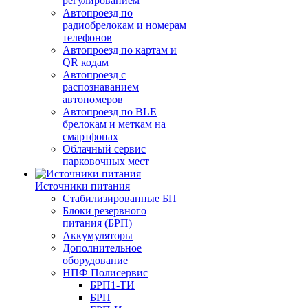
регулированием
Автопроезд по
радиобрелокам и номерам
телефонов
Автопроезд по картам и
QR кодам
Автопроезд с
распознаванием
автономеров
Автопроезд по BLE
брелокам и меткам на
смартфонах
Облачный сервис
парковочных мест
Источники питания
Стабилизированные БП
Блоки резервного
питания (БРП)
Аккумуляторы
Дополнительное
оборудование
НПФ Полисервис
БРП1-ТИ
БРП