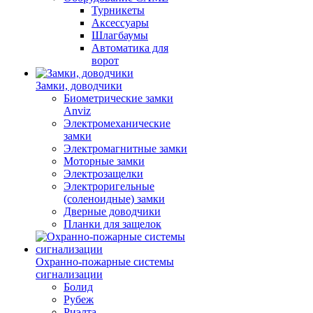
Турникеты
Аксессуары
Шлагбаумы
Автоматика для
ворот
Замки, доводчики
Биометрические замки
Anviz
Электромеханические
замки
Электромагнитные замки
Моторные замки
Электрозащелки
Электроригельные
(cоленоидные) замки
Дверные доводчики
Планки для защелок
Охранно-пожарные системы
сигнализации
Болид
Рубеж
Риэлта