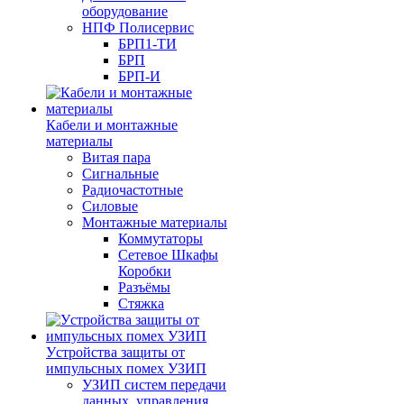
оборудование
НПФ Полисервис
БРП1-ТИ
БРП
БРП-И
Кабели и монтажные
материалы
Витая пара
Сигнальные
Радиочастотные
Силовые
Монтажные материалы
Коммутаторы
Сетевое Шкафы
Коробки
Разъёмы
Стяжка
Уcтройства защиты от
импульсных помех УЗИП
УЗИП систем передачи
данных, управления,