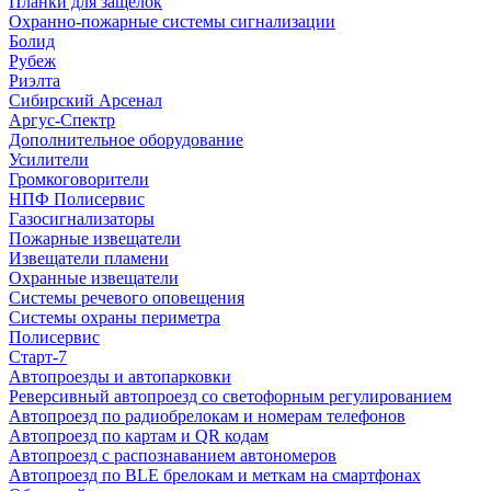
Планки для защелок
Охранно-пожарные системы сигнализации
Болид
Рубеж
Риэлта
Сибирский Арсенал
Аргус-Спектр
Дополнительное оборудование
Усилители
Громкоговорители
НПФ Полисервис
Газосигнализаторы
Пожарные извещатели
Извещатели пламени
Охранные извещатели
Системы речевого оповещения
Системы охраны периметра
Полисервис
Старт-7
Автопроезды и автопарковки
Реверсивный автопроезд со светофорным регулированием
Автопроезд по радиобрелокам и номерам телефонов
Автопроезд по картам и QR кодам
Автопроезд с распознаванием автономеров
Автопроезд по BLE брелокам и меткам на смартфонах