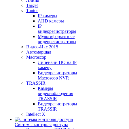
Линия
Target
Tantos
IP камеры
AHD камеры
IP
видеорегистраторы
Мультиформатные
видеорегистраторы
Видео-Икс 2015
Автомаршал
Macroscop
Лицензии ПО на IP
камеру
Видеорегистраторы
Macroscop NVR
TRASSIR
Камеры
видеонаблюдения
TRASSIR
Видеорегистраторы
TRASSIR
Intellect X
Системы контроля доступа