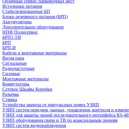
Облачный сервис парковочных мест
Источники питания
Стабилизированные БП
Блоки резервного питания (БРП)
Аккумуляторы
Дополнительное оборудование
НПФ Полисервис
БРП1-ТИ
БРП
БРП-И
Кабели и монтажные материалы
Витая пара
Сигнальные
Радиочастотные
Силовые
Монтажные материалы
Коммутаторы
Сетевое Шкафы Коробки
Разъёмы
Стяжка
Уcтройства защиты от импульсных помех УЗИП
УЗИП систем передачи данных, управления, контроля и измер
УЗИП для защиты линий последовательного интерфейса RS-48
УЗИП оборудования связи и ТВ по коаксиальным линиям
УЗИП систем видеонаблюдения