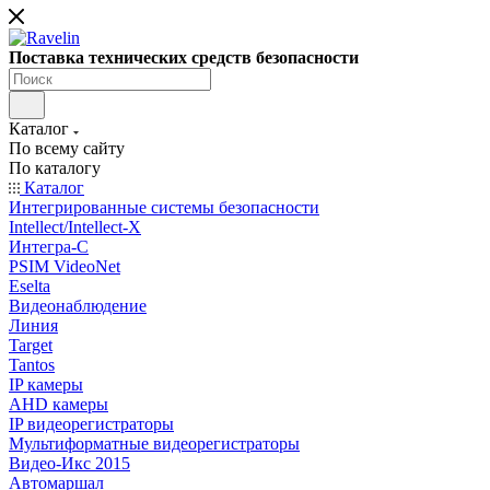
Поставка технических средств безопасности
Каталог
По всему сайту
По каталогу
Каталог
Интегрированные системы безопасности
Intellect/Intellect-X
Интегра-С
PSIM VideoNet
Eselta
Видеонаблюдение
Линия
Target
Tantos
IP камеры
AHD камеры
IP видеорегистраторы
Мультиформатные видеорегистраторы
Видео-Икс 2015
Автомаршал