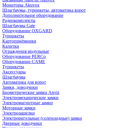
Мониторы Akuvox
Шлагбаумы, турникеты, автоматика ворот
Дополнительное оборудование
Радиокомплекты
Шлагбаумы Gate
Оборудование OXGARD
Турникеты
Картоприёмники
Калитки
Ограждения модульные
Оборудование PERCo
Оборудование CAME
Турникеты
Аксессуары
Шлагбаумы
Автоматика для ворот
Замки, доводчики
Биометрические замки Anviz
Электромеханические замки
Электромагнитные замки
Моторные замки
Электрозащелки
Электроригельные (cоленоидные) замки
Дверные доводчики