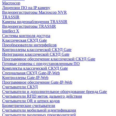
Macroscop
Лицензии ПО на IP камеру
Видеорегистраторы Macroscop NVR
TRASSIR
Камеры видеонаблюдения TRASSIR
Видеорегистраторы TRASSIR
Intellect X
Системы контроля доступа
Классическая СКУД Gate
Преобразователи интерфейсов
Контроллеры классической СКУД Gate
Интеграции классической СКУД Gate
Программное обеспечение классической СКУД Gate
Готовые серверы с предустановленным ПО
Комплекты классической СКУД Gate
Специальная СКУД Gate-IP-Web
Контроллеры Gate-IP-Web
Программное обеспечение Gate-IP-Web
Считыватели СКУД
Считыватели и дополнительное оборудование бренда Gate
Считыватели RFID меток дальнего действия
Считыватели QR и штрих кодов
Биометрические считыватели
Считыватели мобильной идентификации
Считыватели различных производителей