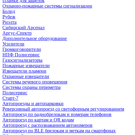
Планки для защелок
Охранно-пожарные системы сигнализации
Болид
Рубеж
Риэлта
Сибирский Арсенал
Аргус-Спектр
Дополнительное оборудование
Усилители
Громкоговорители
НПФ Полисервис
Газосигнализаторы
Пожарные извещатели
Извещатели пламени
Охранные извещатели
Системы речевого оповещения
Системы охраны периметра
Полисервис
Старт-7
Автопроезды и автопарковки
Реверсивный автопроезд со светофорным регулированием
Автопроезд по радиобрелокам и номерам телефонов
Автопроезд по картам и QR кодам
Автопроезд с распознаванием автономеров
Автопроезд по BLE брелокам и меткам на смартфонах