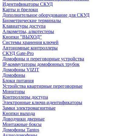
Идентификаторы СКУД
Карты и брелоки
Дополнительное оборудование для СКУД
Биометрические терминалы
Клавиатуры доступа
Алкометры, алкотестеры
Кнопки "ВЫХОД"
Системы хранения ключей
Автономные контроллеры
СКУД Gate-Pro
Домофоны и переговорные устройства
IP-коммутаторы домофонных трубок
Домофоны VIZIT
Домофоны
Блоки питания
Устройства квартирные переговорные
Мониторы
Контроллеры доступа
Электронные ключи-идентификаторы
Замки электромагнитные
Кнопки выхода
Доводчики дверные
Монтажные боксы
Домофоны Tantos
Аудиодомофоны