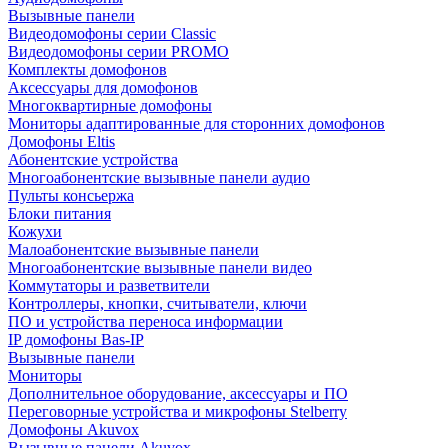
Вызывные панели
Видеодомофоны серии Classic
Видеодомофоны серии PROMO
Комплекты домофонов
Аксессуары для домофонов
Многоквартирные домофоны
Мониторы адаптированные для сторонних домофонов
Домофоны Eltis
Абонентские устройства
Многоабонентские вызывные панели аудио
Пульты консьержа
Блоки питания
Кожухи
Малоабонентские вызывные панели
Многоабонентские вызывные панели видео
Коммутаторы и разветвители
Контроллеры, кнопки, считыватели, ключи
ПО и устройства переноса информации
IP домофоны Bas-IP
Вызывные панели
Мониторы
Дополнительное оборудование, аксессуары и ПО
Переговорные устройства и микрофоны Stelberry
Домофоны Akuvox
Вызывные панели Akuvox